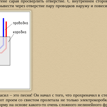
тене сарая просверлить отверстие. С внутренней сторо
 вывести через отверстие пару проводков наружу и повеси
асил – это песня! Он начал с того, что прохреначил в ст
от проем со свистом пролетала не только электрокоробк
форму на основе какого-то очень сложного нелинейного 