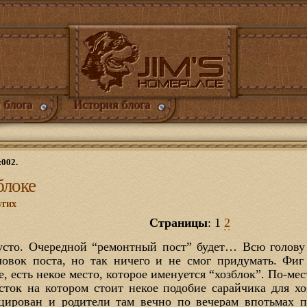
 блога
История блога
:002.
блоке
угих
Страницы
:
1
2
 густо. Очередной “ремонтный пост” будет… Всю голову
ловок поста, но так ничего и не смог придумать. Ф
, есть некое место, которое именуется “хозблок”. По-мест
сток на котором стоит некое подобие сарайчика для хо
цирован и родители там вечно по вечерам впотьмах п