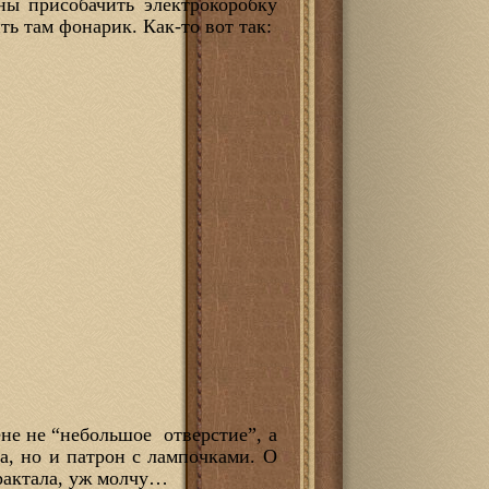
ны присобачить электрокоробку
ть там фонарик. Как-то вот так:
ене не “небольшое отверстие”, а
а, но и патрон с лампочками. О
фрактала, уж молчу…