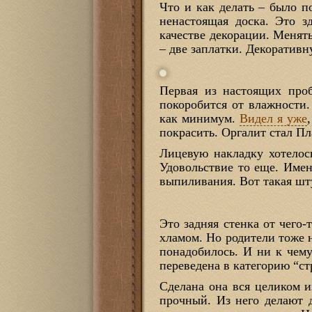
Что и как делать – было п
ненастоящая доска. Это з
качестве декорации. Менять
– две заплатки. Декоративн
Первая из настоящих проб
покоробится от влажности.
как минимум.
Видел я уже
покрасить. Оргалит стал Пл
Лицевую накладку хотелос
Удовольствие то еще. Имен
выпиливания. Вот такая шт
Это задняя стенка от чего-
хламом. Но родители тоже н
понадобилось. И ни к чему
переведена в категорию “ст
Сделана она вся целиком 
прочный. Из него делают д