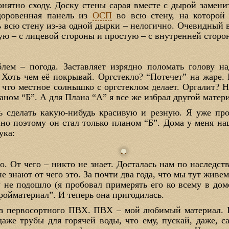
онятно сходу. Доску стены сарая вместе с дырой замени
доровенная панель из
ОСП
во всю стену, на которой
 всю стену из-за одной дырки – нелогично. Очевидный в
ую – с лицевой стороны и простую – с внутренней сторо
лем – погода. Заставляет изрядно поломать голову н
 Хоть чем её покрывай. Оргстекло? “Потечет” на жаре. 
, что местное солнышко с оргстеклом делает. Оргалит? 
аном “Б”. А для Плана “А” я все же избрал другой матер
ь сделать какую-нибудь красивую и резную. Я уже про
но поэтому он стал только планом “Б”. Дома у меня на
ука:
то. От чего – никто не знает. Досталась нам по наследст
е знают от чего это. За почти два года, что мы тут живе
 не подошло (я пробовал примерять его ко всему в дом
ройматериал”. И теперь она пригодилась.
из первосортного ПВХ. ПВХ – мой любимый материал. П
аже трубы для горячей воды, что ему, пускай, даже, с