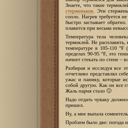
Знаете, что такое термокл
стерженьков
. Эти стержен
сопло. Нагрев требуется н
быстро застывает обратно.
плавится при весьма невыс
Температура тела человек
термоклей. Не расплавить, 
температуре в 105-110 °F 
пределах 90-95 °F, это ген
начнет стекать по стене – 
Разбирая и исследуя все э
отчетливо представлял себ
ужас и панику, которые ис
собой другую. Как он все г
Жаль парня стало 🙂
Надо отдать чуваку должное
пришел.
Ну, а мне выпала сомнител
Проблем было две: погода и