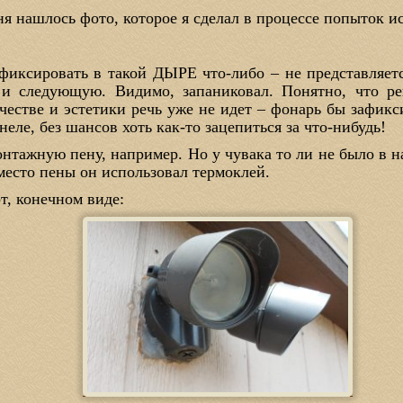
еня нашлось фото, которое я сделал в процессе попыток 
афиксировать в такой ДЫРЕ что-либо – не представляе
 и следующую. Видимо, запаниковал. Понятно, что ре
честве и эстетики речь уже не идет – фонарь бы зафикс
неле, без шансов хоть как-то зацепиться за что-нибудь!
онтажную пену, например. Но у чувака то ли не было в 
место пены он использовал термоклей.
от, конечном виде: