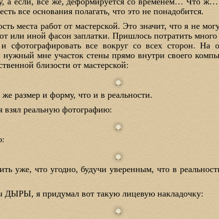
Ну, а если, все же, деформируется со временем… Что ж…
есть все основания полагать, что это не понадобится.
сть места работ от мастерской. Это значит, что я не мог
от или иной фасон заплатки. Пришлось потратить много
 и сфотографировать все вокруг со всех сторон. На 
 нужный мне участок стены прямо внутри своего компью
ственной близости от мастерской:
же размер и форму, что и в реальности.
я взял реальную фотографию:
ю:
ить уже, что угодно, будучи уверенным, что в реальност
ы ДЫРЫ, я придумал вот такую лицевую накладочку: