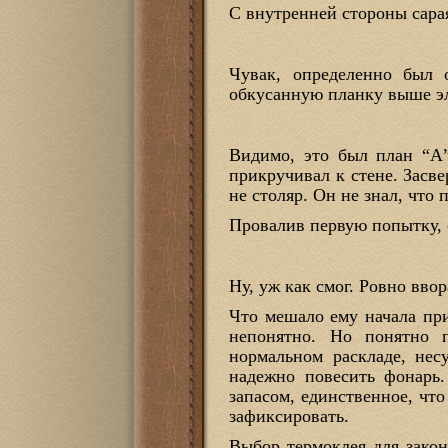
С внутренней стороны сара
Чувак, определенно был 
обкусанную планку выше э
Видимо, это был план “А”
прикручивал к стене. Засве
не столяр. Он не знал, что
Провалив первую попытку, 
Ну, уж как смог. Ровно вво
Что мешало ему начала при
непонятно. Но понятно 
нормальном раскладе, не
надежно повесить фонарь
запасом, единственное, чт
зафиксировать.
Выбор термоклея для зако