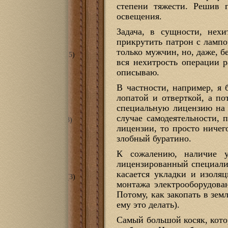
степени тяжести. Решив п
я комната
(6)
еты/ванные
(2)
освещения.
ечная
(2)
ж
(8)
Задача, в сущности, нех
(33)
прикрутить патрон с лампо
ий Потоп 2013
(13)
только мужчин, но, даже, б
ема смягчения воды
(5)
вся нехитрость операции р
тирный вопрос
(9)
оника
(59)
описываю.
ой контроллер для
В частности, например, я 
того дома
(7)
ебе кинотеатр
(30)
лопатой и отверткой, а по
anillo Magia
(24)
специальную лицензию на т
ская
(51)
случае самодеятельности, 
рская в гараже 2.0
(8)
лицензии, то просто ничег
ринтеры
(22)
RSH TURRET
(9)
злобный буратино.
O Black Widow
(10)
станки
(2)
К сожалению, наличие у
ntable X-Carve
(2)
лицензированный специалист
рументы
(17)
касается укладки и изоля
прессорная станция
(3)
монтажа электрооборудова
 проекты
(120)
лизм
(16)
Потому, как закопать в зем
и
(8)
ему это делать).
ие
(15)
зные кони
(12)
Самый большой косяк, кото
я других
(20)