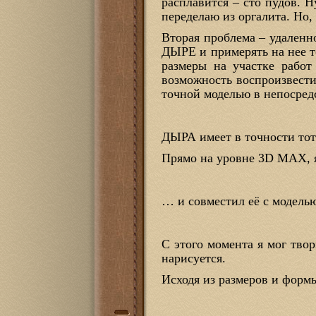
расплавится – сто пудов. 
переделаю из оргалита. Но, 
Вторая проблема – удаленно
ДЫРЕ и примерять на нее т
размеры на участке работ
возможность воспроизвести
точной моделью в непосред
ДЫРА имеет в точности тот 
Прямо на уровне 3D MAX, 
… и совместил её с модель
С этого момента я мог твор
нарисуется.
Исходя из размеров и форм