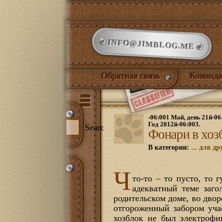
INFO@JIMBLOG.ME
Обратная связь
Команда
-06:001 Май, день 21й-06
Год 2012й-06:003.
Search
Фонари в хоз
В категории:
... для др
и:
Ч
344)
то-то – то пусто, то
адекватный теме заго
илый дом
(132)
нет
(21)
родительском доме, во дворе
ожая
(1)
отгороженный забором уча
иная
(17)
хозблок не был электрофи
йская комната
(18)