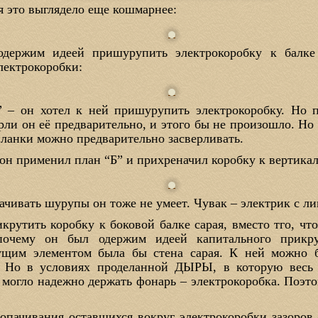
я это выглядело еще кошмарнее:
одержим идеей пришурупить электрокоробку к балке
лектрокоробки:
 – он хотел к ней пришурупить электрокоробку. Но пл
рли он её предварительно, и этого бы не произошло. Но 
 планки можно предварительно засверливать.
он применил план “Б” и прихреначил коробку к вертикал
рачивать шурупы он тоже не умеет. Чувак – электрик с ли
крутить коробку к боковой балке сарая, вместо тго, чт
почему он был одержим идеей капитального прикру
сущим элементом была бы стена сарая. К ней можно 
. Но в условиях проделанной ДЫРЫ, в которую весь 
о могло надежно держать фонарь – электрокоробка. Поэт
нопачивания оставшихся вокруг электрокоробки зазоров