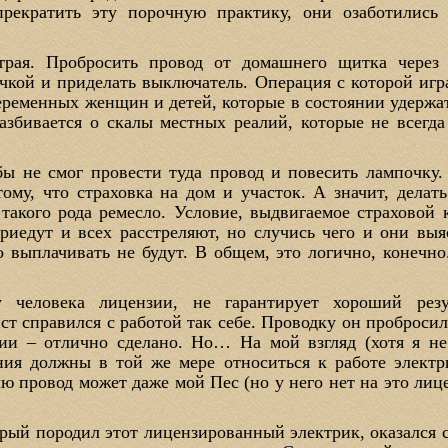
рекратить эту порочную практику, они озаботились 
итрая. Пробросить провод от домашнего щитка через 
чкой и приделать выключатель. Операция с которой иг
еременных женщин и детей, которые в состоянии удержат
азбивается о скалы местных реалий, которые не всегда
бы не смог провести туда провод и повесить лампочку.
тому, что страховка на дом и участок. А значит, дела
акого рода ремесло. Условие, выдвигаемое страховой 
приедут и всех расстреляют, но случись чего и они выя
о выплачивать не будут. В общем, это логично, конечно
 человека лицензии, не гарантирует хороший резу
 справился с работой так себе. Проводку он пробросил,
ции – отлично сделано. Но… На мой взгляд (хотя я н
ния должны в той же мере относиться к работе электри
лю провод может даже мой Пес (но у него нет на это ли
рый породил этот лицензированный электрик, оказался