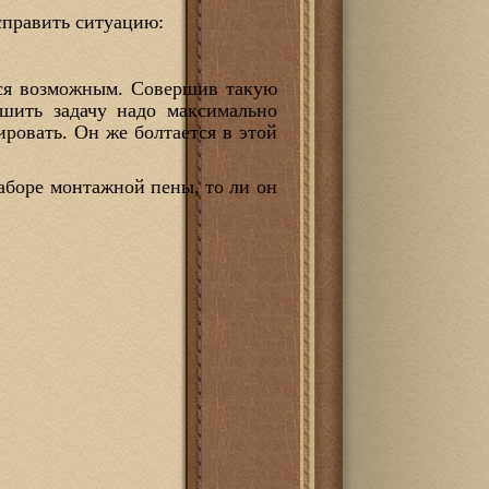
исправить ситуацию:
тся возможным. Совершив такую
шить задачу надо максимально
ировать. Он же болтается в этой
наборе монтажной пены, то ли он