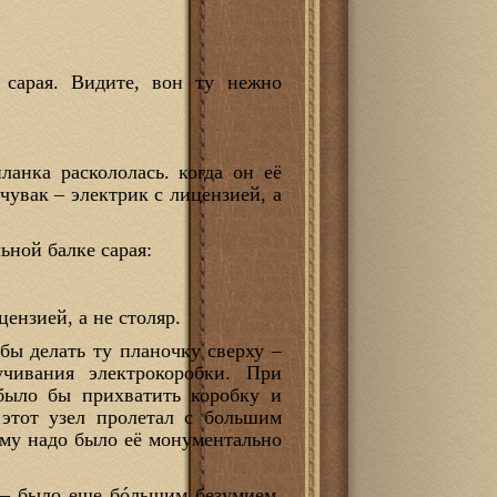
 сарая. Видите, вон ту нежно
анка раскололась. когда он её
чувак – электрик с лицензией, а
ьной балке сарая:
цензией, а не столяр.
обы делать ту планочку сверху –
чивания электрокоробки. При
было бы прихватить коробку и
этот узел пролетал с большим
ому надо было её монументально
 – было еще бóльшим безумием.