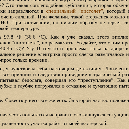
ей? Это такая соплеподобная субстанция, которая обыч
ьки заправляются в
специальный “пистолет”
, который 
е очень сильный. При желании, такой стерженек можно п
 НО! При застывании, он никоим образом не теряет сво
окой температуре.
а 97.8 °F (36.6 °C). Как я уже сказал, этого вполне
как в “пистолете”, но размягчить. Угадайте, что с ним п
(40-45 °C)? Угу. В том то и проблема. Пока на дворе в
иальное решение электрика просто слегка размягчалось 
вопрос только времени.
то, я чувствовал себя настоящим детективом. Логически
е все причины и следствия приведшие к трагической раз
пытывал бедолага, совершая это “преступление”. Как 
лубже и глубже погружался в отчаяние и суматошно пыта
. Совесть у него все же есть. За второй частью положен
ьная честь попытаться исправить сложившуюся ситуацию
 удаленность участка работ от моей мастерской.