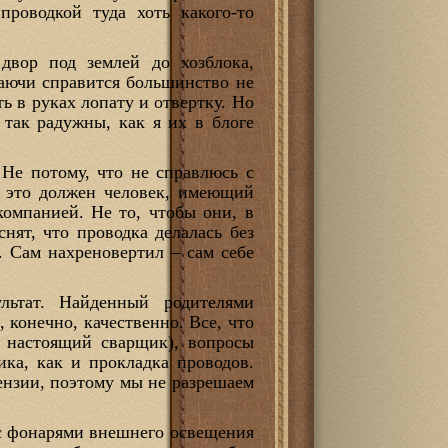
проводкой туда хоть какого-то
двор под землей до хозблока,
раючи справится большинство не
ь в руках лопату и отвертку. Но
 так радужны, как я их в блоге
 Не потому, что не справлюсь с
ть это должен человек, имеющий
компанией. Не то, чтобы они, в
снят, что проводка делалась без
. Сам нахреновертил – сам себе
льтат. Найденный родителями
 конечно, качественно. Все, что
е настоящий сварщик), вопросы
ка, как и прокладка проводов.
цензии, поэтому мы не разрешаем
 с фонарями внешнего освещения