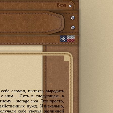
Вход
 себе сломал, пытаясь выродить
иг с ним… Суть в следующем: в
ному – storage area. Это просто,
зяйственных нужд. Изначально,
олучали себе увечья различной