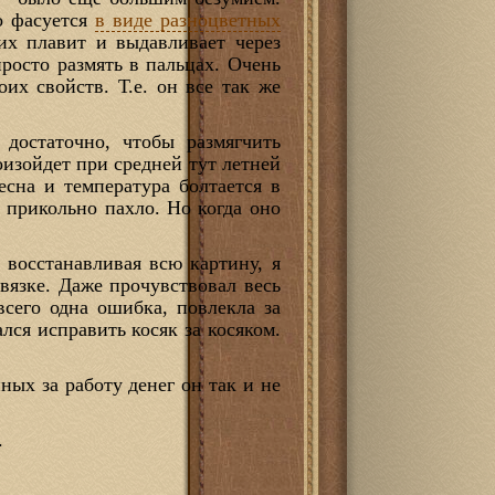
но фасуется
в виде разноцветных
их плавит и выдавливает через
росто размять в пальцах. Очень
их свойств. Т.е. он все так же
 достаточно, чтобы размягчить
роизойдет при средней тут летней
есна и температура болтается в
и прикольно пахло. Но когда оно
 восстанавливая всю картину, я
вязке. Даже прочувствовал весь
всего одна ошибка, повлекла за
лся исправить косяк за косяком.
ных за работу денег он так и не
.