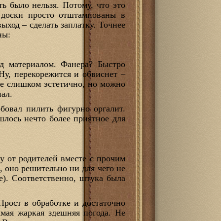
ть было нельзя. Потому, что это
 доски просто отштампованы в
ыход – сделать заплатку. Точнее
ны:
ад материалом. Фанера? Быстро
Ну, перекорежится и обвиснет –
Не слишком эстетично, но можно
иал.
бовал пилить фигурно оргалит.
шлось нечто более приятное для
ву от родителей вместе с прочим
м, оно решительно ни для чего не
е). Соответственно, штука была
рост в обработке и достаточно
амая жаркая здешняя погода. Не