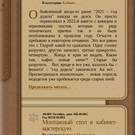
В категории:
Кабинет
5)
5)
О
бъявленный когда-то ранее “2021 – год
додела” никуда не делся. Он просто
перекочевал в 2022-й вместе с ковидом и
черновиками постов, которые по ряду
технических причин так и не были
опубликованы в прошлом году. Отчасти я
пребываю в некотором отчаянии. Это все равно
что с Гидрой какой-то сражаться. Одну голову
разрулил, другую запилил, третью прикрутил,
четвертую… Конца и края не видать. Какие
там, нафиг, новые затеи?! Старые бы
разрулить… Вот, вроде и все уже, казалось бы –
финита! – “год додела” закончился. Ан нет…
Присмотришься внимательно – новая поросль
недоделов уже пробивается среди старых пней.
Продолжать читать…
-06:001 Октябрь, день 30й-06:002.
Год 2021й-06:003.
Монтажный стол в кабинет-
мастерскую.
В категории:
Кабинет
,
Мастерская