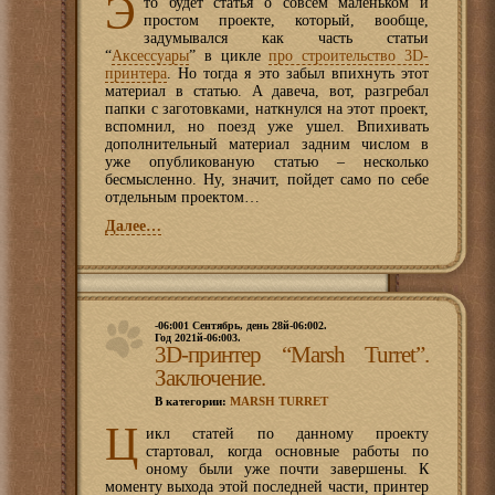
Э
то будет статья о совсем маленьком и
простом проекте, который, вообще,
задумывался как часть статьи
“
Аксессуары
” в цикле
про строительство 3D-
принтера
. Но тогда я это забыл впихнуть этот
материал в статью. А давеча, вот, разгребал
папки с заготовками, наткнулся на этот проект,
вспомнил, но поезд уже ушел. Впихивать
дополнительный материал задним числом в
уже опубликованую статью – несколько
бесмысленно. Ну, значит, пойдет само по себе
отдельным проектом…
Далее…
-06:001 Сентябрь, день 28й-06:002.
Год 2021й-06:003.
3D-принтер “Marsh Turret”.
Заключение.
В категории:
MARSH TURRET
Ц
икл статей по данному проекту
стартовал, когда основные работы по
оному были уже почти завершены. К
моменту выхода этой последней части, принтер