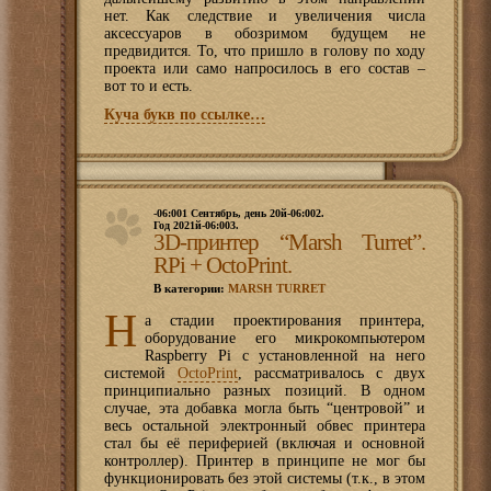
нет. Как следствие и увеличения числа
аксессуаров в обозримом будущем не
предвидится. То, что пришло в голову по ходу
проекта или само напросилось в его состав –
вот то и есть.
Куча букв по ссылке…
-06:001 Сентябрь, день 20й-06:002.
Год 2021й-06:003.
3D-принтер “Marsh Turret”.
RPi + OctoPrint.
В категории:
MARSH TURRET
Н
а стадии проектирования принтера,
оборудование его микрокомпьютером
Raspberry Pi c установленной на него
системой
OctoPrint
, рассматривалось с двух
принципиально разных позиций. В одном
случае, эта добавка могла быть “центровой” и
весь остальной электронный обвес принтера
стал бы её периферией (включая и основной
контроллер). Принтер в принципе не мог бы
функционировать без этой системы (т.к., в этом