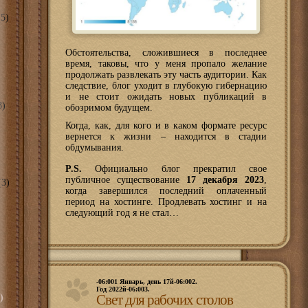
5)
Обстоятельства, сложившиеся в последнее
время, таковы, что у меня пропало желание
продолжать развлекать эту часть аудитории. Как
следствие, блог уходит в глубокую гибернацию
и не стоит ожидать новых публикаций в
8)
обозримом будущем.
Когда, как, для кого и в каком формате ресурс
вернется к жизни – находится в стадии
обдумывания.
P.S.
Официально блог прекратил свое
публичное существование
17 декабря 2023
,
3)
когда завершился последний оплаченный
период на хостинге. Продлевать хостинг и на
следующий год я не стал…
-06:001 Январь, день 17й-06:002.
Год 2022й-06:003.
Свет для рабочих столов
)