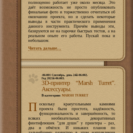
полноценно работает уже около месяца. Это
даёт возможность не просто опубликовать
финальные фото и торжественно отчитаться об
окончании проекта, но и сделать некоторые
выводы в части практического применения
данного инструмента. Причём выводы эти,
базируются не на парочке быстрых тестов, а на
реальном опыте его работы. Пускай пока и
небольшом.
Читать дальше…
-06:001 Сентябрь, день 24й-06:002.
Год 2021й-06:003.
3D-принтер “Marsh Turret”.
Аксессуары.
В категории:
MARSH TURRET
П
оскольку краеугольными камнями
проекта были простота, надёжность,
функциональность и завершённость, то
всяких необязательных декоративных
финтифлюшек “для души” у принтера – раз,
два и обчёлся. И никаких планов по
дальнейшему развитию в этом направлении