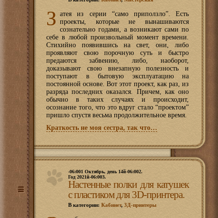
З
атея из серии “само приползло”. Есть
проекты, которые не вынашиваются
сознательно годами, а возникают сами по
себе в любой произвольный момент времени.
Стихийно появившись на свет, они, либо
проявляют свою порочную суть и быстро
предаются забвению, либо, наоборот,
доказывают свою внезапную полезность и
поступают в бытовую эксплуатацию на
постоянной основе. Вот этот проект, как раз, из
разряда последних оказался. Причем, как оно
обычно в таких случаях и происходит,
осознание того, что это вдруг стало “проектом”
пришло спустя весьма продолжительное время.
Краткость не моя сестра, так что…
-06:001 Октябрь, день 14й-06:002.
Год 2021й-06:003.
Настенные полки для катушек
с пластиком для 3D-принтера.
В категории:
Кабинет
,
3Д-принтеры