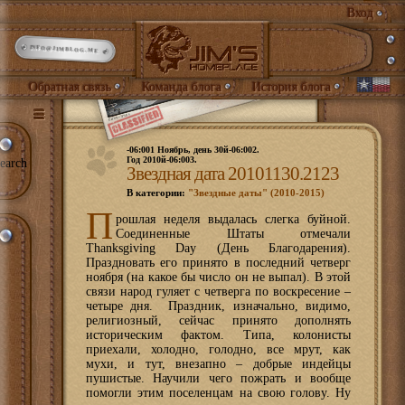
Вход
INFO@JIMBLOG.ME
Обратная связь
Команда блога
История блога
-06:001 Ноябрь, день 30й-06:002.
Год 2010й-06:003.
earch
Звездная дата 20101130.2123
В категории:
"Звездные даты" (2010-2015)
П
рошлая неделя выдалась слегка буйной.
Соединенные Штаты отмечали
Thanksgiving Day (День Благодарения).
Праздновать его принято в последний четверг
ноября (на какое бы число он не выпал). В этой
связи народ гуляет с четверга по воскресение –
четыре дня. Праздник, изначально, видимо,
религиозный, сейчас принято дополнять
историческим фактом. Типа, колонисты
приехали, холодно, голодно, все мрут, как
мухи, и тут, внезапно – добрые индейцы
пушистые. Научили чего пожрать и вообще
помогли этим поселенцам на свою голову. Ну