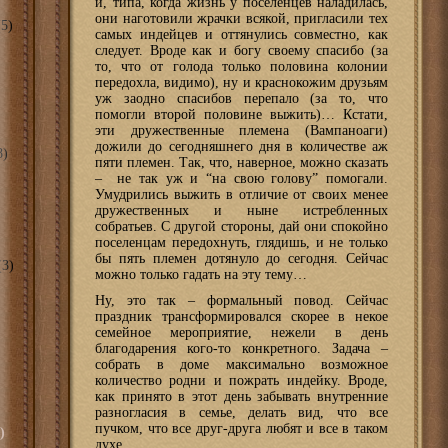
и, типа, когда жизнь у поселенцев наладилась,
они наготовили жрачки всякой, пригласили тех
5)
самых индейцев и оттянулись совместно, как
следует. Вроде как и богу своему спасибо (за
то, что от голода только половина колонии
передохла, видимо), ну и краснокожим друзьям
уж заодно спасибов перепало (за то, что
помогли второй половине выжить)… Кстати,
эти дружественные племена (Вампаноаги)
дожили до сегодняшнего дня в количестве аж
8)
пяти племен. Так, что, наверное, можно сказать
– не так уж и “на свою голову” помогали.
Умудрились выжить в отличие от своих менее
дружественных и ныне истребленных
собратьев. С другой стороны, дай они спокойно
поселенцам передохнуть, глядишь, и не только
бы пять племен дотянуло до сегодня. Сейчас
3)
можно только гадать на эту тему…
Ну, это так – формальный повод. Сейчас
праздник трансформировался скорее в некое
семейное мероприятие, нежели в день
благодарения кого-то конкретного. Задача –
собрать в доме максимально возможное
количество родни и пожрать индейку. Вроде,
как принято в этот день забывать внутренние
разногласия в семье, делать вид, что все
пучком, что все друг-друга любят и все в таком
)
духе.