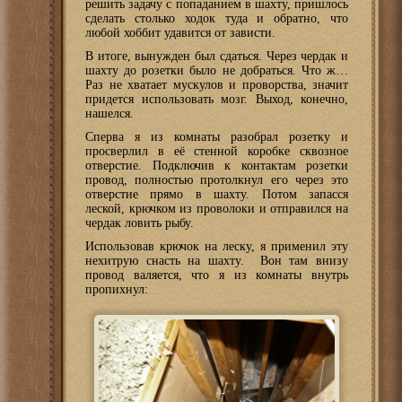
решить задачу с попаданием в шахту, пришлось
сделать столько ходок туда и обратно, что
любой хоббит удавится от зависти.
В итоге, вынужден был сдаться. Через чердак и
шахту до розетки было не добраться. Что ж…
Раз не хватает мускулов и проворства, значит
придется использовать мозг. Выход, конечно,
нашелся.
Сперва я из комнаты разобрал розетку и
просверлил в её стенной коробке сквозное
отверстие. Подключив к контактам розетки
провод, полностью протолкнул его через это
отверстие прямо в шахту. Потом запасся
леской, крючком из проволоки и отправился на
чердак ловить рыбу.
Использовав крючок на леску, я применил эту
нехитрую снасть на шахту. Вон там внизу
провод валяется, что я из комнаты внутрь
пропихнул: