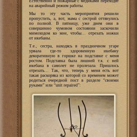
Естественно и пожарные с медиками переходят
на аварийный режим работы.
Мы то эту часть мероприятия решили
пропустить, а, вот, мама с сестрой оттянулись
по полной. В пятницу, уже днем они в
совершенно чумовом состоянии заскочили
мимоходом ко мне, чтобы… отрезать ножки
от икебаны.
Т.е., сестра, находясь в праздничном угаре
урвала где-то здоровенную икебану
декоративную в горшке на подставке с меня
ростом. Подставка была лишней т.к. с ней
икебана в самолет не пролезала. Пришлось
отрезать… Так, что, теперь у меня есть вот
такая раскоряка из которой со временем может
родиться очередной пост в разделе “своими
руками” или “unit repaired”: