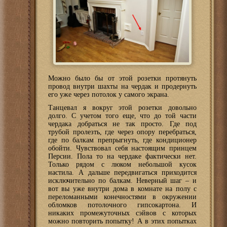
Можно было бы от этой розетки протянуть
провод внутри шахты на чердак и продернуть
его уже через потолок у самого экрана.
Танцевал я вокруг этой розетки довольно
долго. С учетом того еще, что до той части
чердака добраться не так просто. Где под
трубой пролезть, где через опору перебраться,
где по балкам препрыгнуть, где кондиционер
обойти. Чувствовал себя настоящим принцем
Персии. Пола то на чердаке фактически нет.
Только рядом с люком небольшой кусок
настила. А дальше передвигаться приходится
исключительно по балкам. Неверный шаг – и
вот вы уже внутри дома в комнате на полу с
переломанными конечностями в окружении
обломков потолочного гипсокартона. И
никаких промежуточных сэйвов с которых
можно повторить попытку! А в этих попытках