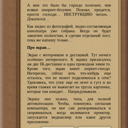
А мне это было бы гораздо полезнее, чем
всякое инернет-безумие. Похоже, придется,
прости господи… ИНСТРУКЦИЮ читать…
Докатился…
Как видно из фотографий, видео-составляющая
кинотеатра уже собрана. Когда он будет
закончен полностью, я сделаю отдельный пост,
пока же напишу только…
Про экран…
Экран с моторчиком и дисташкой. Тут ничего
особенно интересного. К экрану прилагалось
аж две IR-дисташки и одна проводная зачем то.
Кроме того, экран имеет эзернет-гнездо.
Интересно, сейчас хоть что-нибудь еще
осталось, что не может подключаться к сети?
Удивляюсь, что утюг еще не лезет в гугл и во
время глажки не выжигает на трусах картинки,
которые там находит… Напридумывали…
Экрану оно нужно, типа, для полной
автоматизации. Чтобы, повинуясь сигналам
компьютера, он мог сам разворачиваться и
сворачиваться, когда включается проектор,
запускается медиаплеер или какое другое
приложение…