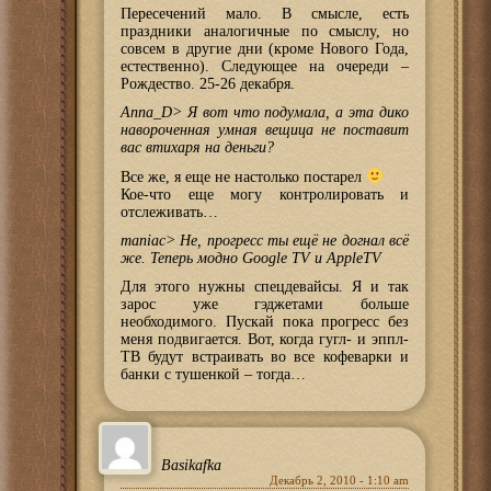
Пересечений мало. В смысле, есть
праздники аналогичные по смыслу, но
совсем в другие дни (кроме Нового Года,
естественно). Следующее на очереди –
Рождество. 25-26 декабря.
Anna_D> Я вот что подумала, а эта дико
навороченная умная вещица не поставит
вас втихаря на деньги?
Все же, я еще не настолько постарел
Кое-что еще могу контролировать и
отслеживать…
maniac> Не, прогресс ты ещё не догнал всё
же. Теперь модно Google TV и AppleTV
Для этого нужны спецдевайсы. Я и так
зарос уже гэджетами больше
необходимого. Пускай пока прогресс без
меня подвигается. Вот, когда гугл- и эппл-
ТВ будут встраивать во все кофеварки и
банки с тушенкой – тогда…
Basikafka
Декабрь 2, 2010 - 1:10 am