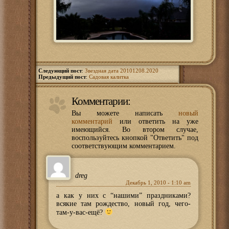
Следующий пост
:
Звездная дата 20101208.2020
Предыдущий пост
:
Садовая калитка
Комментарии:
Вы можете написать
новый
комментарий
или ответить на уже
имеющийся. Во втором случае,
воспользуйтесь кнопкой "Ответить" под
соответствующим комментарием.
dreg
Декабрь 1, 2010 - 1:10 am
а как у них с “нашими” праздниками?
всякие там рождество, новый год, чего-
там-у-вас-ещё?