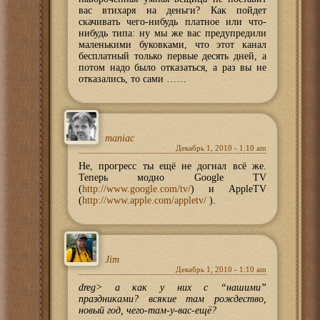
вас втихаря на деньги? Как пойдет
скачивать чего-нибудь платное или что-
нибудь типа: ну мы же вас предупредили
маленькими буковками, что этот канал
бесплатный только первые десять дней, а
потом надо было отказаться, а раз вы не
отказались, то сами ……
maniac
Декабрь 1, 2010 - 1:10 am
Не, прогресс ты ещё не догнал всё же.
Теперь модно Google TV
(
http://www.google.com/tv/
) и AppleTV
(
http://www.apple.com/appletv/
).
Jim
Декабрь 1, 2010 - 1:10 am
dreg> а как у них с “нашими”
праздниками? всякие там рождество,
новый год, чего-там-у-вас-ещё?