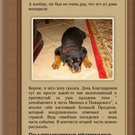
А вообще, он был не очень рад, что его из дома
вытащили:
Короче, я чего хочу сказать: День Благодарения
тут не просто какой-то там малопонятный и
притянутый за уши праздник типа ”
непоймичего в честь Минина и Пожарского”, а
вполне себе настоящий Большой Праздник,
который воодушевленно отмечают всей
страной. Ведь семейные посиделки – лишь
часть события. В контексте второй части можно
рассказать…
Про капиталистическую действительность