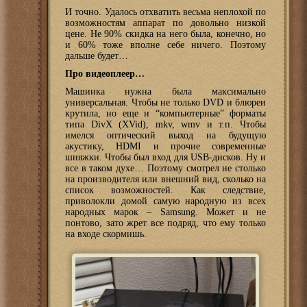
И точно. Удалось отхватить весьма неплохой по
возможностям аппарат по довольно низкой
цене. Не 90% скидка на него была, конечно, но
и 60% тоже вполне себе ничего. Поэтому
дальше будет…
Про видеоплеер…
Машинка нужна была максимально
универсальная. Чтобы не только DVD и блюреи
крутила, но еще и “компьютерные” форматы
типа DivX (XVid), mkv, wmv и т.п. Чтобы
имелся оптический выход на будущую
акустику, HDMI и прочие современные
шняжки. Чтобы был вход для USB-дисков. Ну и
все в таком духе… Поэтому смотрел не столько
на производителя или внешний вид, сколько на
список возможностей. Как следствие,
приволокли домой самую народную из всех
народных марок – Samsung. Может и не
понтово, зато жрет все подряд, что ему только
на входе скормишь.