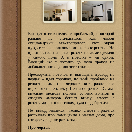
Вот тут я столкнулся с проблемой, с которой
раньше не сталкивался. Как любой
стационарный электроприбор, этот экран
нуждается в подключении к электросети. Но
идиоты-строители, все розетки в доме сделали
у самого пола. А в потолке – ни одной.
Висящий же с потолка до пола провод не
добавляет помещению эстетизьма.
Просверлить потолок и вытащить провод на
чердак – идея хорошая, но всей проблемы не
решает. Там на чердаке все равно его
подключить не к чему. Не к люстре же… Самые
вкусные провода полные сочных вольтов и
сладких амперов бегают внизу, вместе с
розетками – в простенках, куда не добраться.
Но выход нашелся. Только сперва придется
рассказать про помещение в нашем доме, про
которое я еще не рассказывал.
Про чердак