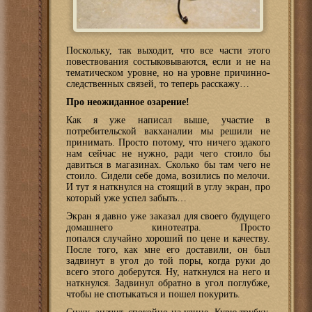
Поскольку, так выходит, что все части этого
повествования состыковываются, если и не на
тематическом уровне, но на уровне причинно-
следственных связей, то теперь расскажу…
Про неожиданное озарение!
Как я уже написал выше, участие в
потребительской вакханалии мы решили не
принимать. Просто потому, что ничего эдакого
нам сейчас не нужно, ради чего стоило бы
давиться в магазинах. Сколько бы там чего не
стоило. Сидели себе дома, возились по мелочи.
И тут я наткнулся на стоящий в углу экран, про
который уже успел забыть…
Экран я давно уже заказал для своего будущего
домашнего кинотеатра. Просто
попался случайно хороший по цене и качеству.
После того, как мне его доставили, он был
задвинут в угол до той поры, когда руки до
всего этого доберутся. Ну, наткнулся на него и
наткнулся. Задвинул обратно в угол поглубже,
чтобы не спотыкаться и пошел покурить.