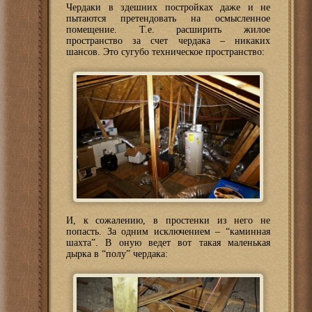
Чердаки в здешних постройках даже и не
пытаются претендовать на осмысленное
помещение. Т.е. расширить жилое
пространство за счет чердака – никаких
шансов. Это сугубо техническое пространство:
И, к сожалению, в простенки из него не
попасть. За одним исключением – “каминная
шахта”. В оную ведет вот такая маленькая
дырка в “полу” чердака: