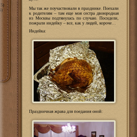
5)
Мы так же поучаствовали в празднике. Поехали
5)
к родителям – там еще моя сестра двоюродная
из Москвы подтянулась по случаю. Посидели,
пожрали индейку – все, как у людей, короче…
Индейка:
Праздничная жрава для поедания оной: