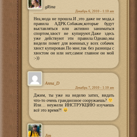
gRina
Декабрь 6, 2010 - 1:10 am
Неа,мода не прошла.И ,это даже не мода,а
правила АДРК.Собакам,которые будут
выставляться или активно заниматься
спортом,хвост не купируют.Даже здесь
уже действуют эти правила.Однако,мы
видели помет для военных,у всех собачек
хвост купирован.По мне,так без разницы с
хвостом он или нет,самое главное он мой
:-))
Anna_D
Декабрь 7, 2010 - 1:10 am
Джим, ты уже на неделю затих, видать
что-то очень грандиозное сооружаешь?
Или… неужели ИНСТРУКЦИЮ изучаешь
всё это время?!
Jim