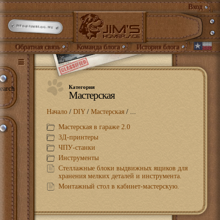
Вход
INFO@JIMBLOG.ME
Обратная связь
Команда блога
История блога
Категория
earch
Мастерская
Начало
/
DIY
/
Мастерская
/ ...
Мастерская в гараже 2.0
3Д-принтеры
ЧПУ-станки
Инструменты
Стеллажные блоки выдвижных ящиков для
хранения мелких деталей и инструмента.
Монтажный стол в кабинет-мастерскую.