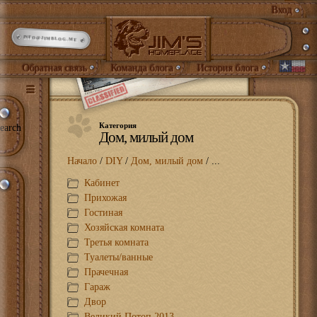
Вход
INFO@JIMBLOG.ME
Обратная связь
Команда блога
История блога
Категория
earch
Дом, милый дом
Начало
/
DIY
/
Дом, милый дом
/ ...
Кабинет
Прихожая
Гостиная
Хозяйская комната
Третья комната
Туалеты/ванные
Прачечная
Гараж
Двор
Великий Потоп 2013