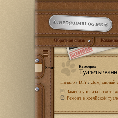
INFO@JIMBLOG.ME
Обратная связь
Команда
Категория
Search
Туалеты/ван
Начало
/
DIY
/
Дом, милый 
и:
Замена унитаза в гостев
344)
Ремонт в хозяйской туал
илый дом
(132)
нет
(21)
ожая
(1)
иная
(17)
йская комната
(18)