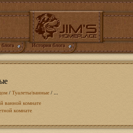
 блога
История блога
ные
дом
/
Туалеты/ванные
/ ...
ой ванной комнате
етной комнате