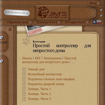
Вход
INFO@JIMBLOG.ME
Обратная связь
Команда блога
История блога
Категория
earch
Простой контроллер для
непростого дома
Начало
/
DIY
/
Электроника
/
Простой
контроллер для непростого дома
/ ...
Умный дом
Волшебный контроллер
Подсветка стенных ниш-шкафов.
Подсветка дверной ниши
Химера. Часть 1.
Химера. Часть 2.
Химера. Часть 3.