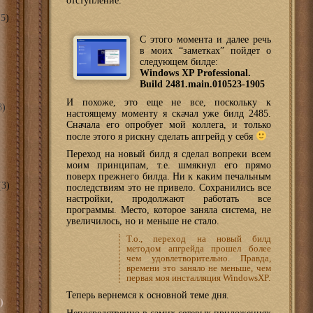
отступление.
5)
С этого момента и далее речь
в моих “заметках” пойдет о
следующем билде:
Windows XP Professional.
Build 2481.main.010523-1905
И похоже, это еще не все, поскольку к
8)
настоящему моменту я скачал уже билд 2485.
Сначала его опробует мой коллега, и только
после этого я рискну сделать апгрейд у себя
Переход на новый билд я сделал вопреки всем
моим принципам, т.е. шмякнул его прямо
поверх прежнего билда. Ни к каким печальным
3)
последствиям это не привело. Сохранились все
настройки, продолжают работать все
программы. Место, которое заняла система, не
увеличилось, но и меньше не стало.
Т.о., переход на новый билд
методом апгрейда прошел более
чем удовлетворительно. Правда,
времени это заняло не меньше, чем
первая моя инсталляция WindowsXP.
Теперь вернемся к основной теме дня.
)