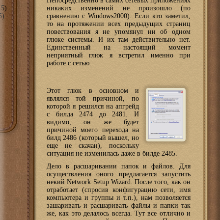
Непосредственно в самих сетевых приложениях
5)
никаких изменений не произошло (по
5)
сравнению с Windows2000). Если кто заметил,
то на протяжении всех предыдущих страниц
повествования я не упомянул ни об одном
глюке системы. И их там действительно нет.
Единственный на настоящий момент
неприятный глюк я встретил именно при
работе с сетью.
Этот глюк в основном и
являлся той причиной, по
которой я решился на апгрейд
с билда 2474 до 2481. И
видимо, он же будет
причиной моего перехода на
билд 2486 (который вышел, но
еще не скачан), поскольку
ситуация не изменилась даже в билде 2485.
Дело в расшаривании папок и файлов. Для
осуществления оного предлагается запустить
некий Network Setup Wizard. После того, как он
отработает (спросив конфигурацию сети, имя
компьютера и группы и т.п.), нам позволяется
зашаривать и расшаривать файлы и папки так
же, как это делалось всегда. Тут все отлично и