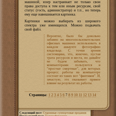
машиной, юзер настраивает не только свои
права доступа к тем или иным ресурсам, свой
статус (гость, администратор) и т.п., но теперь
ему еще навешивается картинка.
Картинки можно выбирать из широкого
спектра уже имеющихся. Можно подкачать
свой файл.
Вероятно, было бы довольно
забавно на многопользовательских
офисных машинах использовать в
каждом аккаунте фотографию
владельца. С точки зрения
системщика, это, конечно, пустая
трата ресурсов и места, но давайте
не будем забывать, что
компьютерами пользуются и
“простые смертные”, для которых
процесс работы на компьютере
состоит из таких вот “фантиков”. И,
зачастую, это оказывает прямое
вляние на результат их работы.
Страницы
:
1
2
3
4
5
6
7
8
9
10
11
12
13
14
Следующий пост
:
Старинные суппортовые предания
Предыдущий пост
:
Телеконференции