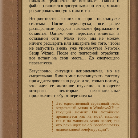
никаких трудностей не возникает. Папки и
файлы становятся доступными по сети, можно
регулировать доступ к ним и т.п.
Неприятности возникают при перезапуске
системы. После перезапуска, все ранее
расшаренные ресурсы таковыми формально и
остаются. Однако они перестают видеться в
остальной сети. Мало того, мы не можем
ничего расшарить или зашарить без того, чтобы
не запустить вновь уже упомянутый Network
Setup Wizard. После его повторной отработки
все встает на свои места… До следующего
перезапуска.
Безусловно, ситуация неприемлемая, но не
смертельная. Лично мне перезапускать систему
приходится довольно редко и то, только потому,
что идет ее активное изучение в процессе
которого некоторые несознательные
приложения требуют перезапуска.
Это единственный серьезный глюк,
встреченый мною в WindowsXP на
текущий момент. Он устойчиво
проявляется как на моей машине,
так и на машинах моих коллег, так
что речь идет не об “особенностях
национальной конфигурации”.