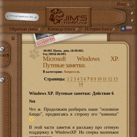
Вход
INFO@JIMBLOG.ME
Обратная связь
Команда блога
История блога
-06:001 Июнь, день 1й-06:002.
Год 2001й-06:003.
earch
Microsoft Windows XP.
Путевые заметки.
В категории:
Антресоль
Страницы
:
1
2
3
4
5
6
7
8
9
10
11
12
13
14
Windows XP. Путевые заметки: Действие 6
Net
Что ж. Продолжаем разбирать наше “основное
блюдо”, продвигаясь в сторону его “начинки”
В этой части заметок я расскажу про сетевую
поддержку в WindowsXP. Но сперва маленькое