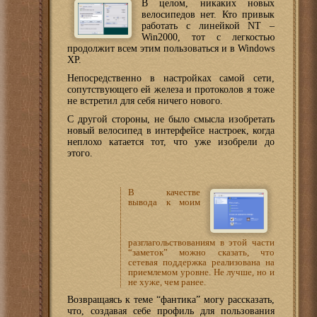
В целом, никаких новых
велосипедов нет. Кто привык
работать с линейкой NT –
Win2000, тот с легкостью
продолжит всем этим пользоваться и в Windows
XP.
Непосредственно в настройках самой сети,
сопутствующего ей железа и протоколов я тоже
не встретил для себя ничего нового.
С другой стороны, не было смысла изобретать
новый велосипед в интерфейсе настроек, когда
неплохо катается тот, что уже изобрели до
этого.
В качестве
вывода к моим
разглагольствованиям в этой части
“заметок” можно сказать, что
сетевая поддержка реализована на
приемлемом уровне. Не лучше, но и
не хуже, чем ранее.
Возвращаясь к теме “фантика” могу рассказать,
что, создавая себе профиль для пользования