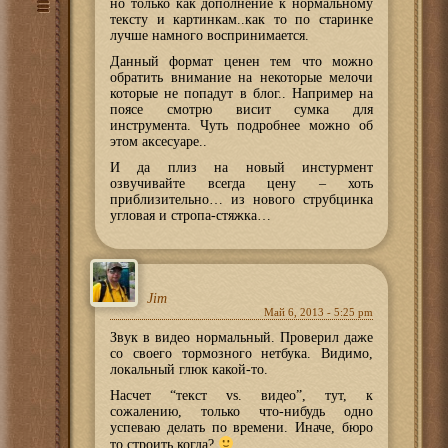
но только как дополнение к нормальному
тексту и картинкам..как то по старинке
лучше намного воспринимается.
Данный формат ценен тем что можно
обратить внимание на некоторые мелочи
которые не попадут в блог.. Например на
поясе смотрю висит сумка для
инструмента. Чуть подробнее можно об
этом аксесуаре..
И да плиз на новый инстурмент
озвучивайте всегда цену – хоть
приблизительно… из нового струбцинка
угловая и стропа-стяжка…
Jim
Май 6, 2013 - 5:25 pm
Звук в видео нормальный. Проверил даже
со своего тормозного нетбука. Видимо,
локальный глюк какой-то.
Насчет “текст vs. видео”, тут, к
сожалению, только что-нибудь одно
успеваю делать по времени. Иначе, бюро
то строить когда?