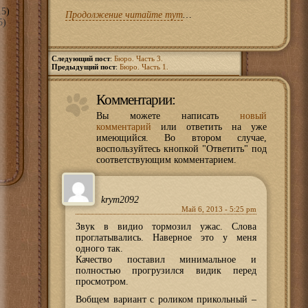
5)
Продолжение читайте тут
…
5)
Следующий пост
:
Бюро. Часть 3.
Предыдущий пост
:
Бюро. Часть 1.
Комментарии:
Вы можете написать
новый
комментарий
или ответить на уже
имеющийся. Во втором случае,
воспользуйтесь кнопкой "Ответить" под
соответствующим комментарием.
krym2092
Май 6, 2013 - 5:25 pm
Звук в видио тормозил ужас. Слова
проглатывались. Наверное это у меня
одного так.
Качество поставил минимальное и
полностью прогрузился видик перед
просмотром.
Вобщем вариант с роликом прикольный –