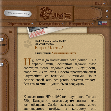
Вход
INFO@JIMBLOG.ME
Обратная связь
Команда блога
История блога
-06:001 Май, день 5й-06:002.
Год 2013й-06:003.
earch
Бюро. Часть 2.
В категории:
Хозяйская комната
Н
у, вот и до напильника дело дошло… На
первом этапе, основной задачей было
соорудить некое подобие стола. В сущности,
бюро это и есть стол. Просто проапгрейженый
надстройкой со всякими ништяками. Но в
основе своей оно все равно остается столом.
Вот его то мне и нужно было соорудить.
* * *
К сожалению, HD в 1080 не получилось. Только
720p. Камера то оказалась духом сильна – все,
как обещали. Слаба оказалась плоть моего
антикварного нетбука к которому она