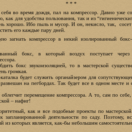
* * *
 себя во время дождя, пал на компрессор. Давно уже со
, как для удобства пользования, так и из “гигиенически
ень хорошо. Ибо пыль и мусор. И он, некисло, так, сосет
истить его каждые пару дней.
ю загнать компрессор в некий изолированный бокс-
ованный бокс, в который воздух поступает через
ессора.
абдить бокс звукоизоляцией, то в мастерской сущест
ень громкая.
с-каталка будет служить органайзером для сопутствующе
 развешан на пегбордах. Так будет все в одном месте и
а облегчит перемещение компрессора. А то, сам по себе
ской – нафиг!
иоритетный, как и все подобные проекты по мастерско
 к запланированной деятельности по саду. Поэтому, вс
й из которых является, как-бы небольшим самостоятель