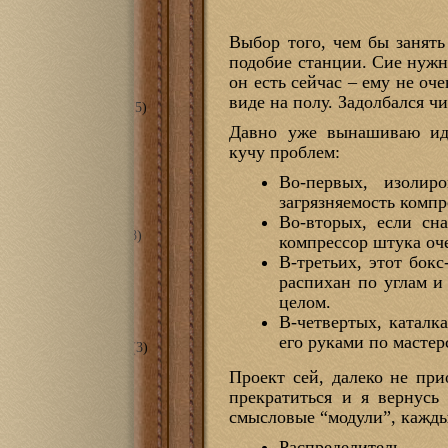
я комната
(6)
еты/ванные
(2)
Выбор того, чем бы занять
ечная
(2)
ж
(8)
подобие станции. Сие нужно
(33)
он есть сейчас – ему не оч
ий Потоп 2013
(13)
виде на полу. Задолбался ч
ема смягчения воды
(5)
тирный вопрос
(9)
Давно уже вынашиваю иде
оника
(59)
кучу проблем:
ой контроллер для
того дома
(7)
Во-первых, изолир
ебе кинотеатр
(30)
загрязняемость компр
anillo Magia
(24)
ская
(51)
Во-вторых, если сн
рская в гараже 2.0
(8)
компрессор штука оч
ринтеры
(22)
В-третьих, этот бок
RSH TURRET
(9)
распихан по углам и
O Black Widow
(10)
станки
(2)
целом.
ntable X-Carve
(2)
В-четвертых, каталк
рументы
(17)
его руками по мастер
прессорная станция
(3)
 проекты
(120)
Проект сей, далеко не пр
лизм
(16)
прекратиться и я вернусь
и
(8)
ие
(15)
смысловые “модули”, кажды
зные кони
(12)
я других
(20)
Распределитель