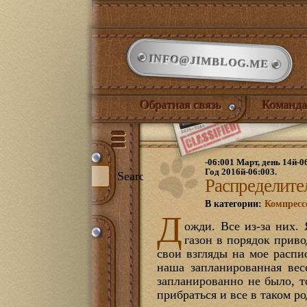
INFO@JIMBLOG.ME
Обратная связь
Команда
-06:001 Март, день 14й-0
Год 2016й-06:003.
Search
Распределите
В категории:
Компресс
Д
ожди. Все из-за них.
и:
газон в порядок приво
344)
свои взгляды на мое распи
илый дом
(132)
наша запланированная вес
нет
(21)
запланированно не было, т
ожая
(1)
иная
(17)
прибраться и все в таком ро
йская комната
(18)