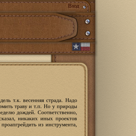
Вход
ель т.к. весенняя страда. Надо
рмить траву и т.п. Но у природы
неделю дождей. Соответственно,
сказал, никаких иных проектов
 проапгрейдить из инструмента,