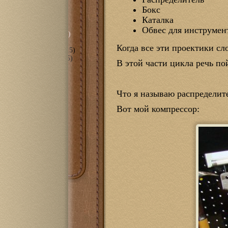
сть
(297)
Бокс
орическое" (…-2010)
Каталка
Обвес для инструмен
ные даты" (2010-2015)
Когда все эти проектики с
анное" (2018-2022)
(15)
пное" (2011-2017)
(105)
В этой части цикла речь по
е
(70)
мира С++
(3)
оль
(6)
Что я называю распределите
(43)
1100
(14)
Вот мой компрессор:
t eBook
(10)
PRS-300
(7)
PRS-505
(10)
PRS-700
(7)
очная
(18)