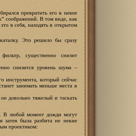
бирался превратить его в некое
х” соображений. В том виде, как
 это в себя, находять в открытом
каталку. Это решило бы сразу
 фильтр, существенно снизит
венно снизится уровень шума –
го инструмента, который сейчас
 станет занимать меньше места в
, он довольно тяжелый и таскать
й. В любой момент дожди могут
я затея была разбита не некие
ным проектиком: