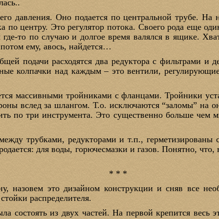
лась..
го давления. Оно подается по центральной трубе. На 
 по центру. Это регулятор потока. Своего рода еще оди
 где-то по случаю и долгое время валялся в ящике. Хва
потом ему, авось, найдется…
бщей подачи расходятся два редуктора с фильтрами и 
рные колпачки над каждым – это вентили, регулирующие
ается массивными тройниками с фланцами. Тройники уст
ороны вслед за шлангом. Т.о. исключаются “заломы” на 
сить по три инструмента. Это существенно больше чем м
между трубками, редукторами и т.п., герметизированы
родается: для воды, горючесмазки и газов. Понятно, что,
* * *
, назовем это дизайном конструкции и сняв все нео
 стойки распределителя.
ыла состоять из двух частей. На первой крепится весь 