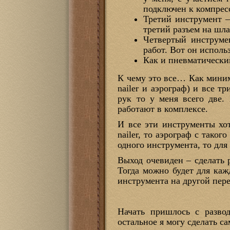
подключен к компресс
Третий инструмент –
третий разъем на шла
Четвертый инструме
работ. Вот он исполь
Как и пневматический
К чему это все… Как миним
nailer и аэрограф) и все 
рук то у меня всего две.
работают в комплексе.
И все эти инструменты хот
nailer, то аэрограф с тако
одного инструмента, то для 
Выход очевиден – сделать 
Тогда можно будет для каж
инструмента на другой пер
Начать пришлось с разво
остальное я могу сделать с