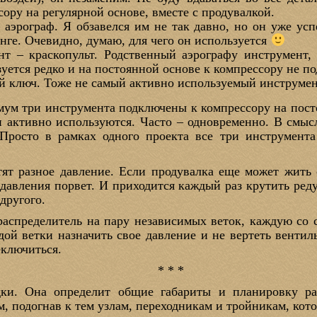
ору на регулярной основе, вместе с продувалкой.
 аэрограф. Я обзавелся им не так давно, но он уже усп
нге. Очевидно, думаю, для чего он используется
нт – краскопульт. Родственный аэрографу инструмент,
зуется редко и на постоянной основе к компрессору не п
 ключ. Тоже не самый активно используемый инструмент,
ум три инструмента подключены к компрессору на посто
три активно используются. Часто – одновременно. В смы
 Просто в рамках одного проекта все три инструмента
ят разное давление. Если продувалка еще может жить 
го давления порвет. И приходится каждый раз крутить ред
другого.
распределитель на пару независимых веток, каждую со
дой ветки назначить свое давление и не вертеть вентил
еключиться.
* * *
дки. Она определит общие габариты и планировку рас
ам, подогнав к тем узлам, переходникам и тройникам, кот