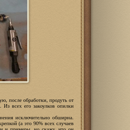
ую, после обработки, продуть от
 Из всех его закоулков опилки
менения исключительно обширна.
крепкой (а это 90% всех случаев
ли и примеры, но скажу, что он