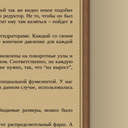
ней так же видно некое подобие
н редуктор. Не то, чтобы он был
тит ему там валяться – пойдет в
дегидраторами. Каждый со своим
 конечное давление для каждой
ановлены на поворотные узлы и
оном. Соответственно, на каждую
не нужно, так, что “на вырост”,
 специальной фумилентой. У нас
 в данном случае, использовалась
бходимые размеры, можно было
этот распределительный фарш. А