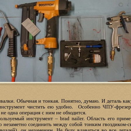
валки. Обычная и тонкая. Понятно, думаю. И деталь как
инструмент чистить ею удобно. Особенно ЧПУ-фрезер.
 не одна операция с ним не обходится.
ользуемый инструмент – brad nailer. Область его при
то незаметно соединить между собой тонким гвоздиком-с
гвоздей), он незаменим. Не буду вдаваться во все дета