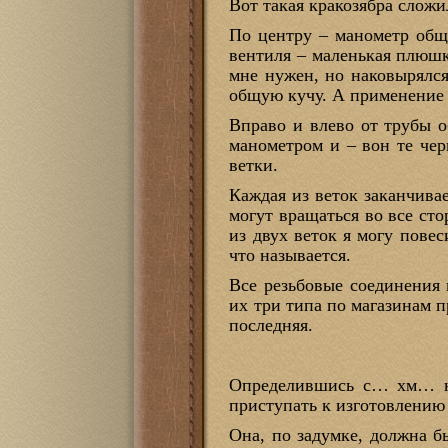
Вот такая кракозябра сложи
По центру – манометр обще
вентиля – маленькая плюшка
мне нужен, но наковырялся
общую кучу. А применение 
Вправо и влево от трубы о
манометром и – вон те че
ветки.
Каждая из веток заканчив
могут вращаться во все ст
из двух веток я могу пове
что называется.
Все резьбовые соединения 
их три типа по магазинам п
последняя.
Определившись с… хм… ну
приступать к изготовлению
Она, по задумке, должна б