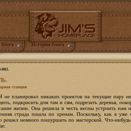
 блога
История блога
6:002.
ль.
орная станция
 Я не планировал никаких проектов на текущие пару нед
дить, подкрасить дом там и сям, подрезать деревья, поко
сание жизни. Она решила в честь весны устроить нам 
енняя страда пошла по хренам. Поскольку, как я уже 
о решил немного пошуршать по мастерской. Что-нибудь
де.