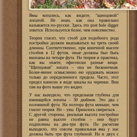
Ямы копались, как видите, “щипцовой”
лопатой. Не знаю, как она правильно
называется по-русски. Здесь это post hole digger
зовется. Используется более, чем повсеместно.
Теория гласит, что столб для подобного рода
постройки должен вкапываться на треть своей
длинны. Соответственно, при конечной высоте
столбов в 12 футов, оные должны был быть
вкопаны на четыре фута. Но теория и практика,
как вы знаете, офигенски разные вещи.
“Щипцовая” лопата – она не бесконечная.
Более-менее осмысленно ею орудовать можно
только до определенного предела. Часто, этот
предел нанесен в виде шкалы на черенки. Вон
там на фото выше это видно.
У нас выходило, что предельная глубина для
имеющейся лопаты – 30 дюймов. Это два с
половиной фута. На полтора фута меньше, чем
гласит теория. Но – увы. Пришлось смериться…
С другой стороны, реальная высота постройки
не равна высоте столбов – они будут
подпилены на два-три фута. По расчетам
выходило, что совсем правильная яма у нас
должна быть три фута глубиной. Но и двух с