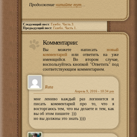
Продолжение
читайте тут
…
Следующий пост
:
Газебо. Часть 3.
Предыдущий пост
:
Газебо. Часть 1.
Комментарии:
Вы можете написать
новый
комментарий
или ответить на уже
имеющийся. Во втором случае,
воспользуйтесь кнопкой "Ответить" под
соответствующим комментарием.
Rata
Апрель 9, 2016 - 10:34 pm
мне лениво каждый раз логинится и
писать комментарий про то, что я
восторгаюсь тем, что вы делаете и тем, как
вы об этом пишите :)))
но вы должны это знать ))))