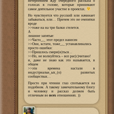
нетерпением жду очередного рассказа о
голосах в голове, которые принимают
самое деятельное участие в проектах.
Но чувствуется что русский или начинает
забываться, или… Причем это не очепятки
вроде
>>тоже на на три балки стелется.
А
лишние запятые:
>>Часто_,_ этот предел нанесен
>>Они, кстати, тоже_,_ устанавливались
просто ошибки:
>>Пришлось смери(и)ться…
>>Но, не волнуйтесь – все рас(с)читано!
и, даже не знаю как это называется, в
общем
>>эти времена настали в
индустриальн_ых_(о) развитых
сообществах…
Просто при чтении глаз спотыкается на
подобном. А такому замечательному блогу
и человеку и рассказ должен быть
отличным во
всех
отношениях. ))