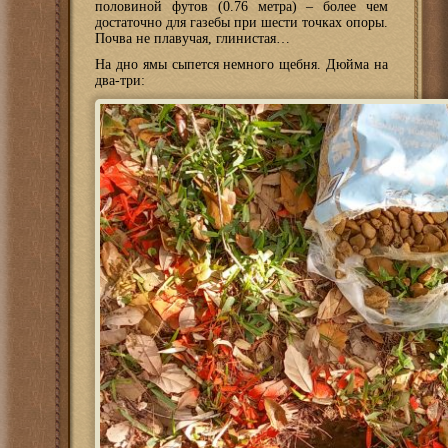
половиной футов (0.76 метра) – более чем
достаточно для газебы при шести точках опоры.
Почва не плавучая, глинистая…
На дно ямы сыпется немного щебня. Дюйма на
два-три: