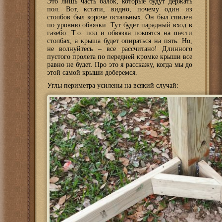
Это лишь часть балок, которые будут держать
пол. Вот, кстати, видно, почему один из
столбов был короче остальных. Он был спилен
по уровню обвязки. Тут будет парадный вход в
газебо. Т.о. пол и обвязка покоятся на шести
столбах, а крыша будет опираться на пять. Но,
не волнуйтесь – все рассчитано! Длинного
пустого пролета по передней кромке крыши все
равно не будет. Про это я расскажу, когда мы до
этой самой крыши доберемся.
Углы периметра усилены на всякий случай: