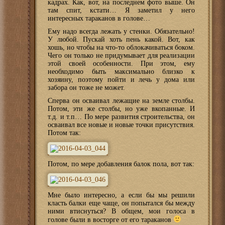
кадрах. Как, вот, на последнем фото выше. Он
там спит, кстати… Я заметил у него
интересных тараканов в голове…
Ему надо всегда лежать у стенки. Обязательно!
У любой. Пускай хоть пень какой. Вот, как
хошь, но чтобы на что-то облокачиваться боком.
Чего он только не придумывает для реализации
этой своей особенности. При этом, ему
необходимо быть максимально близко к
хозяину, поэтому пойти и лечь у дома или
забора он тоже не может.
Сперва он осваивал лежащие на земле столбы.
Потом, эти же столбы, но уже вкопанные. И
т.д. и т.п… По мере развития строительства, он
осваивал все новые и новые точки присутствия.
Потом так:
Потом, по мере добавления балок пола, вот так:
Мне было интересно, а если бы мы решили
класть балки еще чаще, он попытался бы между
ними втиснуться? В общем, мои голоса в
голове были в восторге от его тараканов