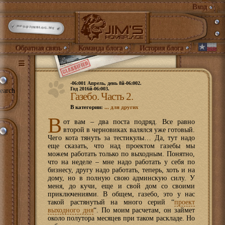
Вход
INFO@JIMBLOG.ME
Обратная связь
Команда блога
История блога
-06:001 Апрель, день 8й-06:002.
Год 2016й-06:003.
earch
Газебо. Часть 2.
В категории:
... для других
В
от вам – два поста подряд. Все равно
второй в черновиках валялся уже готовый.
Чего кота тянуть за тестикулы… Да, тут надо
еще сказать, что над проектом газебы мы
можем работать только по выходным. Понятно,
что на неделе – мне надо работать у себя по
бизнесу, другу надо работать, теперь, хоть и на
дому, но в полную свою админскую силу. У
меня, до кучи, еще и свой дом со своими
приключениями. В общем, газебо, это у нас
такой растянутый на много серий “
проект
выходного дня
“. По моим расчетам, он займет
около полутора месяцев при таком раскладе. Но