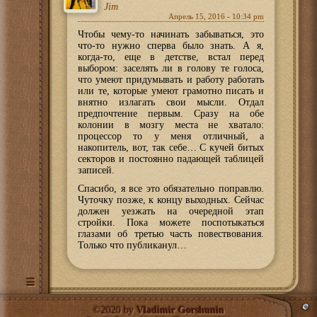
Jim
Апрель 15, 2016 - 10:34 pm
Чтобы чему-то начинать забываться, это
что-то нужно сперва было знать. А я,
когда-то, еще в детстве, встал перед
выбором: заселять ли в голову те голоса,
что умеют придумывать и работу работать
или те, которые умеют грамотно писать и
внятно излагать свои мысли. Отдал
предпочтение первым. Сразу на обе
колонии в мозгу места не хватало:
процессор то у меня отличный, а
накопитель, вот, так себе… С кучей битых
секторов и постоянно падающей таблицей
записей.
Спасибо, я все это обязательно поправлю.
Чуточку позже, к концу выходных. Сейчас
должен уезжать на очередной этап
стройки. Пока можете поспотыкаться
глазами об третью часть повествования.
Только что публиканул…
©2020 by
Vladimir Gorshunin