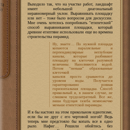
Выходило так, что на участке работ, ландшафт
5)
имеет небольшой диагональный
5)
неравномерный уклон. Выравнивать площадку
или нет – тоже было вопросом для дискуссии.
Мне очень хотелось попробовать “египетский”
способ выравнивания площадки, который
древние египтяне использовали еще во времена
строительства пирамид.
Ну, знаете… По нужной площади
копаются параллельные и
перпендикулярные неглубокие
каналы, которые разбивают
площадку на клеточки разумной
величины. Наполняются водой.
Потом “пеньки” образованные
клеточкой
каналов просто срываются до
уровеня воды. Получается
гарантированно ровная
горизонтальная площадка. Способ
прикольный и, в нашем случае, не
слишком трудозатратный. Все же,
наша будущая газеба немножечко
меньше египетской пирамиды.
И я бы настоял на этом прикольном идиотизме,
если бы не друг с его чертовой ногой! Ведь
теперь мне предстояло бы копать все в одно
рыло. Нафиг… Решили обойтись без