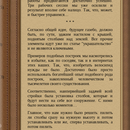
работы продвигаются достаточно успешно.
Три рабочих сессии мы уже осилили и
5)
результат вполне себе налицо. Так, что, может,
и быстрее управимся…
* * *
Согласно общей идее, будущее газебо, должно
быть, по сути, эдаким настилом с крышей,
поднятым столбами над землей. Все прочие
элементы идут уже по статье “украшательство”
8)
и не являются ключевыми.
Примеров подобных построек мы насмотрелись
в избытке, как по соседям, так и в интернетах
этих ваших. Так, что, изобретать велосипед
нужды не было. Достаточно было просто
использовать богатейший опыт подобного рода
3)
построек, накопленный человечеством за
тысячелетия своего существования.
Соответственно, наипервейшей задачей всей
стройки была установка столбов, которые и
будут нести на себе все сооружение. С ними
было несколько моментов…
Главное, что нам нужно было решить: пилить
ли столбы сразу на нужную высоту и потом
устанавливать или же, сперва устанавливать, а
)
потом пилить.