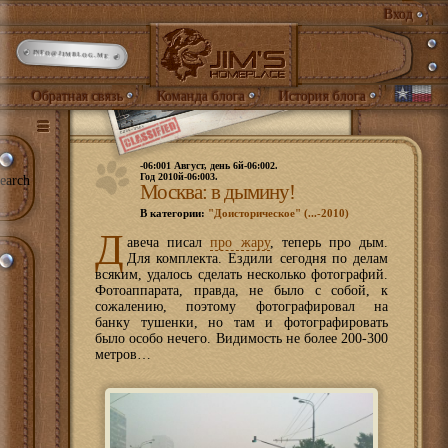
Вход
INFO@JIMBLOG.ME
Обратная связь
Команда блога
История блога
-06:001 Август, день 6й-06:002.
Год 2010й-06:003.
earch
Москва: в дымину!
В категории:
"Доисторическое" (...-2010)
Д
авеча писал
про жару
, теперь про дым.
Для комплекта. Ездили сегодня по делам
всяким, удалось сделать несколько фотографий.
Фотоаппарата, правда, не было с собой, к
сожалению, поэтому фотографировал на
банку тушенки, но там и фотографировать
было особо нечего. Видимость не более 200-300
метров…