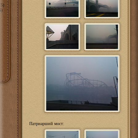
5)
5)
Патриарший мост: