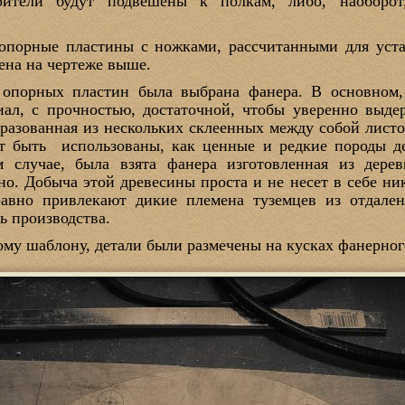
рители будут подвешены к полкам, либо, наоборот
опорные пластины с ножками, рассчитанными для устан
ена на чертеже выше.
 опорных пластин была выбрана фанера. В основном,
ал, с прочностью, достаточной, чтобы уверенно выдер
бразованная из нескольких склеенных между собой листо
т быть использованы, как ценные и редкие породы де
м случае, была взята фанера изготовленная из дере
о. Добыча этой древесины проста и не несет в себе ник
равно привлекают дикие племена туземцев из отдале
ь производства.
ому шаблону, детали были размечены на кусках фанерног