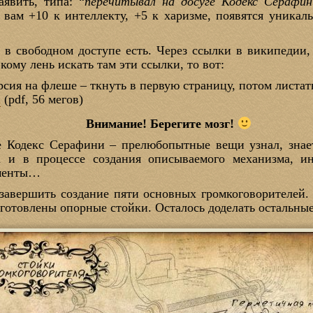
аявить, типа: “
перечитывал на досуге Кодекс Серафин
т вам +10 к интеллекту, +5 к харизме, появятся уника
 в свободном доступе есть. Через ссылки в википедии,
и кому лень искать там эти ссылки, то вот:
рсия на флеше – ткнуть в первую страницу, потом листат
а
(pdf, 56 мегов)
Внимание! Берегите мозг!
е Кодекс Серафини – прелюбопытные вещи узнал, знае
а и в процессе создания описываемого механизма, ин
оменты…
 завершить создание пяти основных громкоговорителей
зготовлены опорные стойки. Осталось доделать остальные