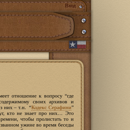
Вход
меет отношение к вопросу “где
содержимому своих архивов и
з них – т.н. “
Кодекс Серафини
”
руг, кто не знает про них… Это
времени, чтобы пролистать то и
а званном ужине во время беседы