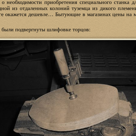
я о необходимости приобретения специального станка д
одной из отдаленных колоний туземца из дикого племе
оге окажется дешевле… Бытующие в магазинах цены на м
и были подвергнуты шлифовке торцов: