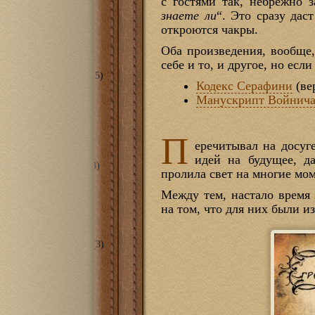
с гостями так, небрежно з
я комната
(6)
знаете ли
“. Это сразу дас
еты/ванные
(2)
откроются чакры.
ечная
(2)
ж
(8)
Оба произведения, вообще,
(33)
себе и то, и другое, но есл
ий Потоп 2013
(13)
ема смягчения воды
(5)
Кодекс Серафини
(ве
тирный вопрос
(9)
оника
(59)
Манускрипт Войнич
ой контроллер для
того дома
(7)
ебе кинотеатр
(30)
П
anillo Magia
(24)
еречитывал на досуг
ская
(51)
идей на будущее, д
рская в гараже 2.0
(8)
пролила свет на многие м
ринтеры
(22)
RSH TURRET
(9)
Между тем, настало время
O Black Widow
(10)
на том, что для них были и
станки
(2)
ntable X-Carve
(2)
рументы
(17)
прессорная станция
(3)
 проекты
(120)
лизм
(16)
и
(8)
ие
(15)
зные кони
(12)
я других
(20)