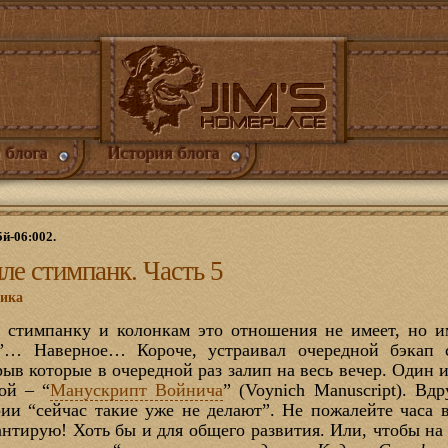
 блога
История блога
5й-06:002.
ле стимпанк. Часть 5
ника
 стимпанку и колонкам это отношения не имеет, но и
?”… Наверное… Короче, устраивал очередной бэкап 
рыв которые в очередной раз залип на весь вечер. Один и
гой – “
Манускрипт Войнича
” (Voynich Manuscript). Вд
ии “сейчас такие уже не делают”. Не пожалейте часа 
рантирую! Хоть бы и для общего развития. Или, чтобы н