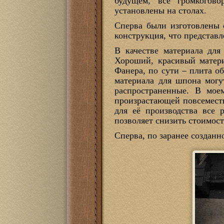
будущем, все громкогово
установлены на столах.
Сперва были изготовлены 
конструкция, что представл
В качестве материала для
Хороший, красивый матери
Фанера, по сути – плита о
материала для шпона могу
распространенные. В мое
произрастающей повсеместн
для её производства все 
позволяет снизить стоимост
Сперва, по заранее созданн