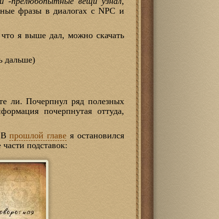
и -прелюбопытные вещи узнал,
льные фразы в диалогах с NPC и
 что я выше дал, можно скачать
ь дальше)
те ли. Почерпнул ряд полезных
формация почерпнутая оттуда,
. В
прошлой главе
я остановился
 части подставок: