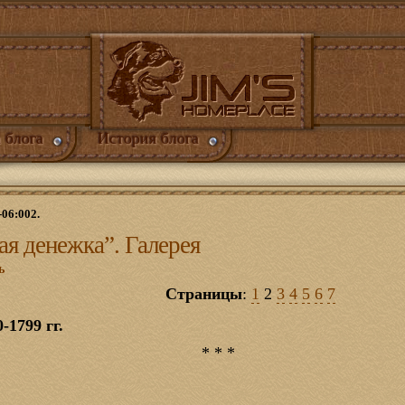
 блога
История блога
-06:002.
ая денежка”. Галерея
ь
Страницы
:
1
2
3
4
5
6
7
-1799 гг.
* * *