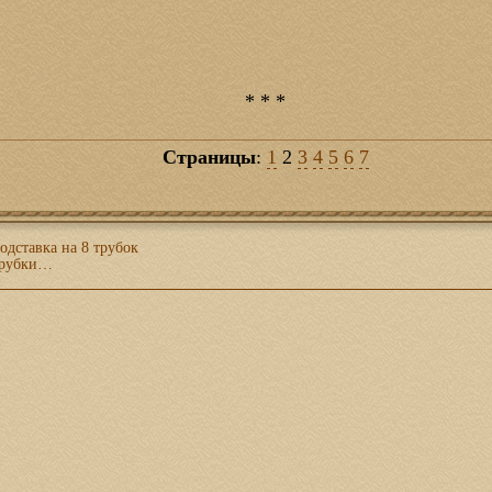
* * *
Страницы
:
1
2
3
4
5
6
7
одставка на 8 трубок
трубки…