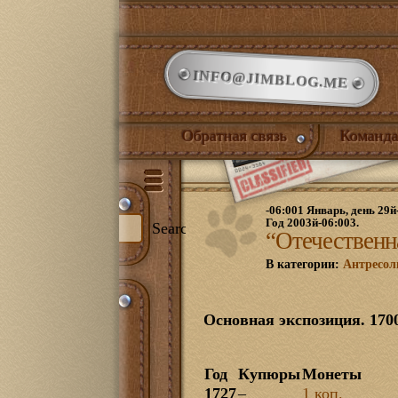
INFO@JIMBLOG.ME
Обратная связь
Команда
-06:001 Январь, день 29й
Год 2003й-06:003.
Search
“Отечественн
В категории:
Антресол
и:
344)
Основная экспозиция. 1700
илый дом
(132)
нет
(21)
ожая
(1)
Год
Купюры
Монеты
иная
(17)
1727
–
1 коп.
йская комната
(18)