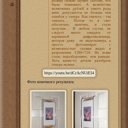
ролика сильно шумит. Потому, что
было темновато. А количество
возможных дублей в такого рода
кино допускается не больше чем
ошибок у сапера. Как снялось – так
снялось…. Потом то я свет
обеспечил, конечно, и стало
получше… В любом случае, не
следует много ожидать от
карманной цифромыльницы,
которая даже не видеокамера, а
просто фотоаппарат с
возможностью съемки видео в
разрешении 1280×720. Но всяко
стало поразборчивее, чем раньше.
Хоть какие-то детали разобрать
теперь можно…
https://youtu.be/dCrAcNUiEI4
Фото конечного результата: