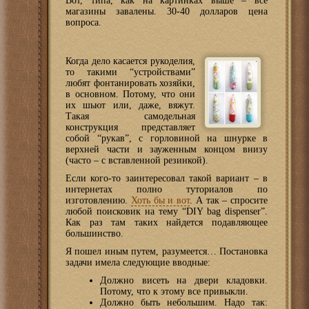
Вот, типа, как на картинках выше – все
магазины завалены. 30-40 долларов цена
вопроса.
Когда дело касается рукоделия,
то такими “устройствами”
любят фонтанировать хозяйки,
в основном. Потому, что они
их шьют или, даже, вяжут.
Такая самодельная
конструкция представляет
собой “рукав”, с горловиной на шнурке в
верхней части и зауженным концом внизу
(часто – с вставленной резинкой).
Если кого-то заинтересовал такой вариант – в
интернетах полно туториалов по
изготовлению.
Хоть бы и вот
. А так – спросите
любой поисковик на тему “DIY bag dispenser”.
Как раз там таких найдется подавляющее
большинство.
Я пошел иным путем, разумеется… Постановка
задачи имела следующие вводные:
Должно висеть на двери кладовки.
Потому, что к этому все привыкли.
Должно быть небольшим. Надо так: