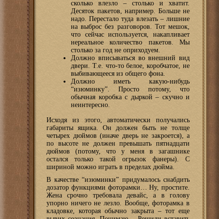
сколько влезло – столько и хватит.
Десяток пакетов, например. Больше не
надо. Перестало туда влезать – лишние
на выброс без разговоров. Тот мешок,
что сейчас используется, накапливает
нереальное количество пакетов. Мы
столько за год не оприходуем.
Должно вписываться во внешний вид
двери. Т.е. что-то белое, коробчатое, не
выбивающееся из общего фона.
Должно иметь какую-нибудь
“изюминку”. Просто потому, что
обычная коробка с дыркой – скучно и
неинтересно.
Исходя из этого, автоматически получались
габариты ящика. Он должен быть не толще
четырех дюймов (иначе дверь не закроется), а
по высоте не должен превышать пятнадцати
дюймов (потому, что у меня в загашнике
остался только такой огрызок фанеры). С
шириной можно играть в пределах дюйма.
В качестве “изюминки” придумалось снабдить
дозатор функциями фоторамки… Ну, простите.
Жена срочно требовала девайс, а в голову
упорно ничего не лезло. Вообще, фоторамка в
кладовке, которая обычно закрыта – тот еще
вывих сознания. Понимаю… Решили вставить