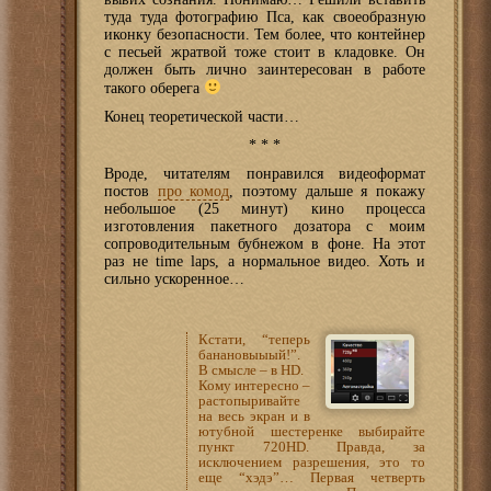
туда туда фотографию Пса, как своеобразную
иконку безопасности. Тем более, что контейнер
с песьей жратвой тоже стоит в кладовке. Он
должен быть лично заинтересован в работе
такого оберега
Конец теоретической части…
* * *
Вроде, читателям понравился видеоформат
постов
про комод
, поэтому дальше я покажу
небольшое (25 минут) кино процесса
изготовления пакетного дозатора с моим
сопроводительным бубнежом в фоне. На этот
раз не time laps, а нормальное видео. Хоть и
сильно ускоренное…
Кстати, “теперь
банановыыый!”.
В смысле – в HD.
Кому интересно –
растопыривайте
на весь экран и в
ютубной шестеренке выбирайте
пункт 720HD. Правда, за
исключением разрешения, это то
еще “хэдэ”… Первая четверть