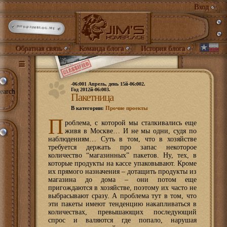
Вход
INFO@JIMBLOG.ME
Обратная связь
Команда блога
История блога
-06:001 Апрель, день 15й-06:002.
Год 2012й-06:003.
earch
Пакетница
В категории:
Прочие проекты
П
роблема, с которой мы сталкивались еще
живя в Москве… И не мы одни, судя по
наблюдениям… Суть в том, что в хозяйстве
требуется держать про запас некоторое
количество “магазинных” пакетов. Ну, тех, в
которые продукты на кассе упаковывают. Кроме
их прямого назначения – дотащить продукты из
магазина до дома – они потом еще
пригождаются в хозяйстве, поэтому их часто не
выбрасывают сразу. А проблема тут в том, что
эти пакеты имеют тенденцию накапливаться в
количествах, превышающих последующий
спрос и валяются где попало, нарушая