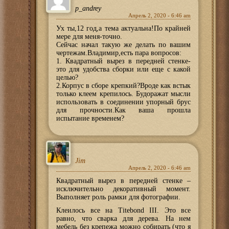
p_andrey
Апрель 2, 2020 - 6:46 am
Ух ты,12 год,а тема актуальна!По крайней
мере для меня-точно.
Сейчас начал такую же делать по вашим
чертежам.Владимир,есть пара вопросов:
1. Квадратный вырез в передней стенке-
это для удобства сборки или еще с какой
целью?
2.Корпус в сборе крепкий?Вроде как встык
только клеем крепилось. Будоражат мысли
использовать в соединении упорный брус
для прочности.Как ваша прошла
испытание временем?
Jim
Апрель 2, 2020 - 6:46 am
Квадратный вырез в передней стенке –
исключительно декоративный момент.
Выполняет роль рамки для фотографии.
Клеилось все на Titebond III. Это все
равно, что сварка для дерева. На нем
мебель без крепежа можно собирать (что я