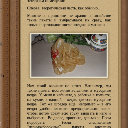
эстетизьм помещений.
5)
Сперва, теоретическая часть, как обычно…
Многие в принципе не хранят в хозяйстве
такие пакеты и выбрасывают их сразу, как
только опустошают после поездки в магазин.
8)
3)
Нам такой вариант не катит. Например, мы
такие пакеты постоянно вставляем в мусорные
ведра. У меня в кабинете, у ребенка в комнате,
на кухне, в ванной – везде, где есть мусорные
ведра. Тот же шредер еще, например – в его
ведро удобно вложить предварительно пакет,
чтобы потом сразу всю труху завязать в него и
выбросить. Во дворе, простите, дерьмо за Псом
подобрать (если специальные
)
“дерьмоуборочные” пакеты внезапно