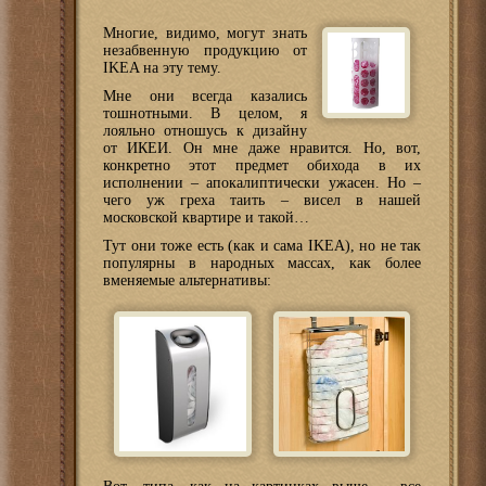
Многие, видимо, могут знать
незабвенную продукцию от
IKEA на эту тему.
Мне они всегда казались
тошнотными. В целом, я
лояльно отношусь к дизайну
от ИКЕИ. Он мне даже нравится. Но, вот,
конкретно этот предмет обихода в их
исполнении – апокалиптически ужасен. Но –
чего уж греха таить – висел в нашей
московской квартире и такой…
Тут они тоже есть (как и сама IKEA), но не так
популярны в народных массах, как более
вменяемые альтернативы: