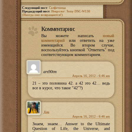
Следующий пост
:
Салфетница
Предыдущий пост
:
Некролог: Sony DSC-W130
(Иногда они возвращаются!)
Комментарии:
Вы можете написать
новый
комментарий
или ответить на уже
имеющийся. Во втором случае,
воспользуйтесь кнопкой "Ответить" под
соответствующим комментарием.
ars90tm
Апрель 16, 2012 - 6:46 am
21 – это половина 42. а 42 это 42… ведь
все в курсе, что такое “42”?)
Jim
Апрель 16, 2012 - 6:46 am
Знаем, знаем… Answer to the Ultimate
Question of Life, the Universe, and