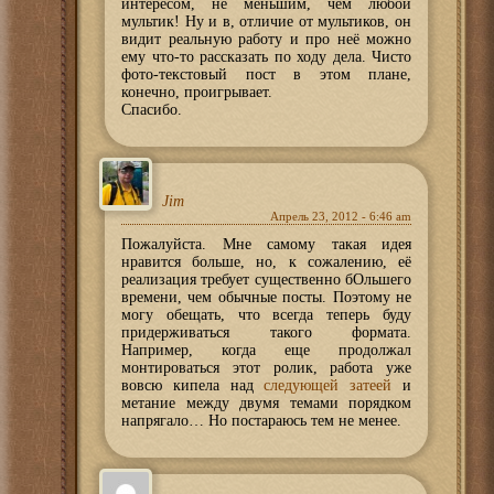
интересом, не меньшим, чем любой
мультик! Ну и в, отличие от мультиков, он
видит реальную работу и про неё можно
ему что-то рассказать по ходу дела. Чисто
фото-текстовый пост в этом плане,
конечно, проигрывает.
Спасибо.
Jim
Апрель 23, 2012 - 6:46 am
Пожалуйста. Мне самому такая идея
нравится больше, но, к сожалению, её
реализация требует существенно бОльшего
времени, чем обычные посты. Поэтому не
могу обещать, что всегда теперь буду
придерживаться такого формата.
Например, когда еще продолжал
монтироваться этот ролик, работа уже
вовсю кипела над
следующей затеей
и
метание между двумя темами порядком
напрягало… Но постараюсь тем не менее.