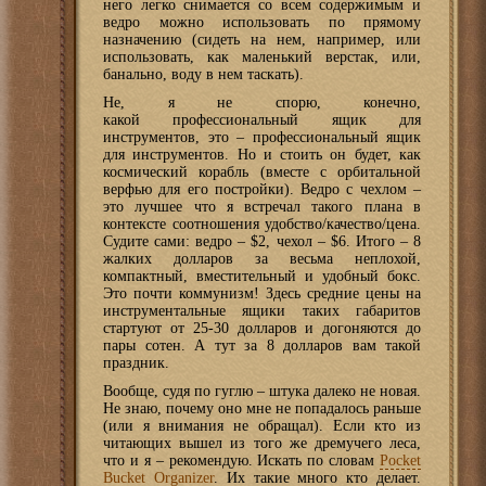
него легко снимается со всем содержимым и
ведро можно использовать по прямому
назначению (сидеть на нем, например, или
использовать, как маленький верстак, или,
банально, воду в нем таскать).
Не, я не спорю, конечно,
какой профессиональный ящик для
инструментов, это – профессиональный ящик
для инструментов. Но и стоить он будет, как
космический корабль (вместе с орбитальной
верфью для его постройки). Ведро с чехлом –
это лучшее что я встречал такого плана в
контексте соотношения удобство/качество/цена.
Судите сами: ведро – $2, чехол – $6. Итого – 8
жалких долларов за весьма неплохой,
компактный, вместительный и удобный бокс.
Это почти коммунизм! Здесь средние цены на
инструментальные ящики таких габаритов
стартуют от 25-30 долларов и догоняются до
пары сотен. А тут за 8 долларов вам такой
праздник.
Вообще, судя по гуглю – штука далеко не новая.
Не знаю, почему оно мне не попадалось раньше
(или я внимания не обращал). Если кто из
читающих вышел из того же дремучего леса,
что и я – рекомендую. Искать по словам
Pocket
Bucket Organizer
. Их такие много кто делает.