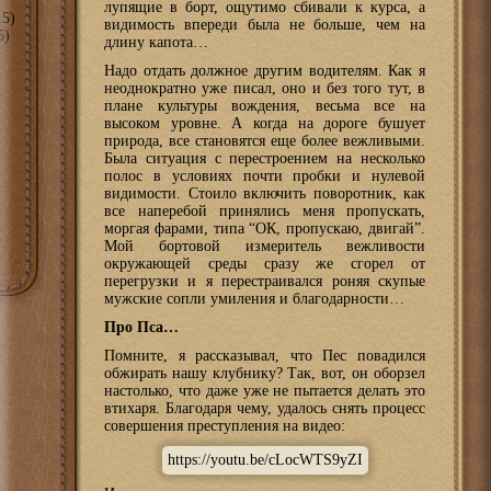
лупящие в борт, ощутимо сбивали к курса, а
5)
видимость впереди была не больше, чем на
5)
длину капота…
Надо отдать должное другим водителям. Как я
неоднократно уже писал, оно и без того тут, в
плане культуры вождения, весьма все на
высоком уровне. А когда на дороге бушует
природа, все становятся еще более вежливыми.
Была ситуация с перестроением на несколько
полос в условиях почти пробки и нулевой
видимости. Стоило включить поворотник, как
все наперебой принялись меня пропускать,
моргая фарами, типа “ОК, пропускаю, двигай”.
Мой бортовой измеритель вежливости
окружающей среды сразу же сгорел от
перегрузки и я перестраивался роняя скупые
мужские сопли умиления и благодарности…
Про Пса…
Помните, я рассказывал, что Пес повадился
обжирать нашу клубнику? Так, вот, он оборзел
настолько, что даже уже не пытается делать это
втихаря. Благодаря чему, удалось снять процесс
совершения преступления на видео:
https://youtu.be/cLocWTS9yZI