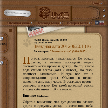
Вход
INFO@JIMBLOG.ME
Обратная связь
Команда блога
История блога
-06:001 Июнь, день 20й-06:002.
Год 2012й-06:003.
earch
Звездная дата 20120620.1816
В категории:
"Звездные даты" (2010-2015)
П
огода, кажется, налаживается. Во всяком
случае, в течение последней недели
систематически проходят дожди. Не то, чтобы
вода стеной всегда (хотя и бывает), но газон
поливает капитально. Иногда все это в
сопровождении грозы. Обычно, в первой
половине дня, пару часов. В остальное время –
солнечно и жарко. Вот такой погодный режим
вполне себе ничего. Жить можно…
Еще про дождь…
Обратил внимание, что тут довольно сложно
судить о грядущем дожде по состоянию неба.