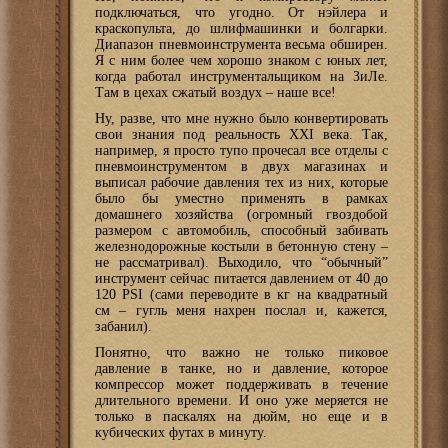
подключаться, что угодно. От нэйлера и
краскопульта, до шлифмашинки и болгарки.
Диапазон пневмоинструмента весьма обширен.
Я с ним более чем хорошо знаком с юных лет,
когда работал инструментальщиком на ЗиЛе.
Там в цехах сжатый воздух – наше все!
Ну, разве, что мне нужно было конвертировать
свои знания под реальность XXI века. Так,
например, я просто тупо прочесал все отделы с
пневмоинструментом в двух магазинах и
выписал рабочие давления тех из них, которые
было бы уместно применять в рамках
домашнего хозяйства (огромный гвоздобой
размером с автомобиль, способный забивать
железнодорожные костыли в бетонную стену –
не рассматривал). Выходило, что “обычный”
инструмент сейчас питается давлением от 40 до
120 PSI (сами переводите в кг на квадратный
см – гугль меня нахрен послал и, кажется,
забанил).
Понятно, что важно не только пиковое
давление в танке, но и давление, которое
компрессор может поддерживать в течение
длительного времени. И оно уже меряется не
только в паскалях на дюйм, но еще и в
кубических футах в минуту.