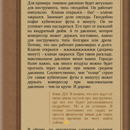
Для примера: пиковое давление будет актуально
для инструмента, типа гвоздобоя. Он работает
импульсно. Клапан открылся – бах! – клапан
закрылся. Занимает доли секунды. Гвоздобою
пофиг кубические футы в минуту. Он не
успевает ими насладиться. Его прет от паскалей
на квадратный дюйм. А то давление, которое
компрессор может держать постоянно, важно
для инструмента типа болгарки или дрели.
Потому, что оно работает равномерно и долго.
Клапан открылся – жжжжжжжжжжж (дохрена
минут) – клапан закрылся. При таком раскладе,
максимальное давление менее важно. Гораздо
более важно, как много воздуха можно будет
прогнать через клапан при некоем среднем
давлении. Соответственно, чем “толще” струю
(те самые кубические футы в минуту) может
держать компрессор при максимальном
давлении – тем он круче. И дороже.
Блин. ДА! Я помню, что все ждут от
меня цикла постов про инструмент,
где все это будет рассказываться
подробнее. Но я не успеваю. В
голове постоянно это сидит, но
просто физически никак для таких
постов времени не могу найти
сейчас
В общем, по результатам сложных расчетов