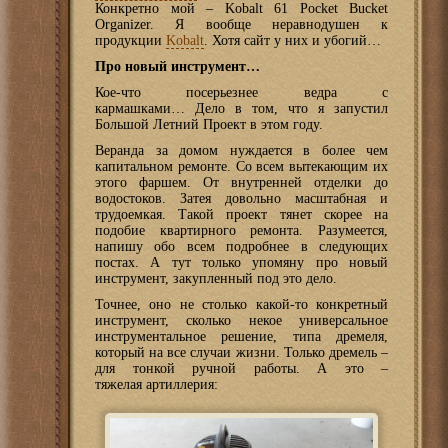
Конкретно мой – Kobalt 61 Pocket Bucket
Organizer. Я вообще неравнодушен к
продукции
Kobalt
. Хотя сайт у них и убогий…
Про новый инструмент…
Кое-что посерьезнее ведра с
кармашками… Дело в том, что я запустил
Большой Летний Проект в этом году.
Веранда за домом нуждается в более чем
капитальном ремонте. Со всем вытекающим их
этого фаршем. От внутренней отделки до
водостоков. Затея довольно масштабная и
трудоемкая. Такой проект тянет скорее на
подобие квартирного ремонта. Разумеется,
напишу обо всем подробнее в следующих
постах. А тут только упомяну про новый
инструмент, закупленный под это дело.
Точнее, оно не столько какой-то конкретный
инструмент, сколько некое универсальное
инструментальное решение, типа дремеля,
который на все случаи жизни. Только дремель –
для тонкой ручной работы. А это –
тяжелая артиллерия: