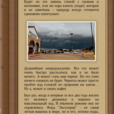
Будет ли это ливень стеной с громом и
молниями, или же пара капель упадет, которые
5)
и не заметишь – природа всегда готовится
одинаково капитально:
8)
3)
Дальнейшее непредсказуемо. Все это может
очень быстро рассосаться, как и не было
ничего. А может стать еще чернее. Но это тоже
ничего означать не будет. Чернота может просто
пройти над головой не проронив ни капли…
Ну а, может и смыть нафиг.
Был раз, когда я впервые за все два года жизни
тут включил дворники в машине на
максимальный ход. В обычном режиме они не
справлялись. Форд “Эксплорер” – не самая
)
легкая машина в мире, но и его, потоки воды,