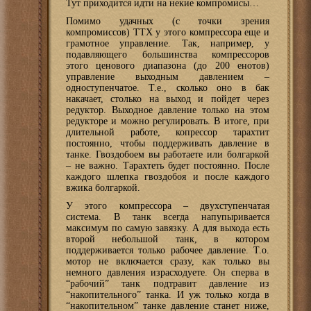
Тут приходится идти на некие компромисы…
Помимо удачных (с точки зрения
компромиссов) ТТХ у этого компрессора еще и
грамотное управление. Так, например, у
подавляющего большинства компрессоров
этого ценового диапазона (до 200 енотов)
управление выходным давлением –
одноступенчатое. Т.е., сколько оно в бак
накачает, столько на выход и пойдет через
редуктор. Выходное давление только на этом
редукторе и можно регулировать. В итоге, при
длительной работе, копрессор тарахтит
постоянно, чтобы поддерживать давление в
танке. Гвоздобоем вы работаете или болгаркой
– не важно. Тарахтеть будет постоянно. После
каждого шлепка гвоздобоя и после каждого
вжика болгаркой.
У этого компрессора – двухступенчатая
система. В танк всегда напупыривается
максимум по самую завязку. А для выхода есть
второй небольшой танк, в котором
поддерживается только рабочее давление. Т.о.
мотор не включается сразу, как только вы
немного давления израсходуете. Он сперва в
“рабочий” танк подтравит давление из
“накопительного” танка. И уж только когда в
“накопительном” танке давление станет ниже,