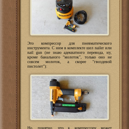
Это компрессор для пневматического
инструмента. С ним в комплекте шел nailer или
nail gun (не знаю адекватного перевода, ну,
кроме банального “молоток”, только оно не
совсем молоток, а скорее “гвоздевой
пистолет”):
Но, понятно, что к компрессору может