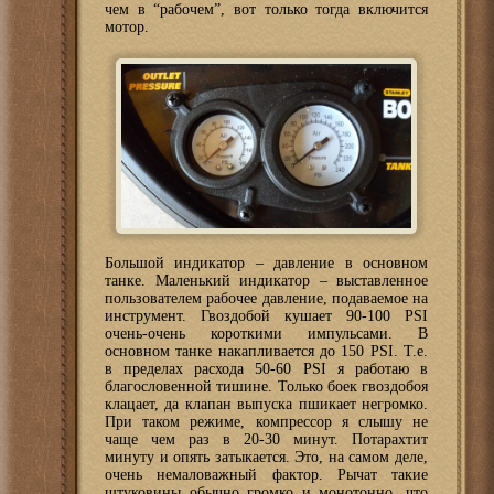
чем в “рабочем”, вот только тогда включится
мотор.
Большой индикатор – давление в основном
танке. Маленький индикатор – выставленное
пользователем рабочее давление, подаваемое на
инструмент. Гвоздобой кушает 90-100 PSI
очень-очень короткими импульсами. В
основном танке накапливается до 150 PSI. Т.е.
в пределах расхода 50-60 PSI я работаю в
благословенной тишине. Только боек гвоздобоя
клацает, да клапан выпуска пшикает негромко.
При таком режиме, компрессор я слышу не
чаще чем раз в 20-30 минут. Потарахтит
минуту и опять затыкается. Это, на самом деле,
очень немаловажный фактор. Рычат такие
штуковины обычно громко и монотонно, что