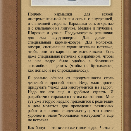
Причем, кармашки для всякой
инструментальной фигни есть и с внутренней,
и с внешней стороны. Кармашки есть открытые
и с клапанами на липучке. Мелкие и глубокие.
Широкие и узкие. Предусмотрены резиночки
для жал шуруповерта. Для дрели –
специальный карман-кобура. Для молотков,
внутри, специальная удлиннительная петелька,
чтобы они из кармана не выскакивали. Есть
даже специальная петелька с карабином, чтобы
за нее ведро было удобно в багажнике
автомобиля зацепить (чтобы не бултыхалось,
как попало и не опрокидывалось).
Я реально офигел от продуманности столь
дешевой и простой вещи. Ведь, мало просто
придумать “чехол для инструментов на ведро”.
Надо же его еще и удобным сделать. И
разработчик справился с этим на отлично. Мне
тут уже вторую неделю приходится к родителям
в дом мотаться для проведения различных
работ и я лично свидетельствую, что ничего
удобнее в плане “мобильной мастерской” я еще
не встречал.
Как бонус – это все то же самое ведро. Чехол с