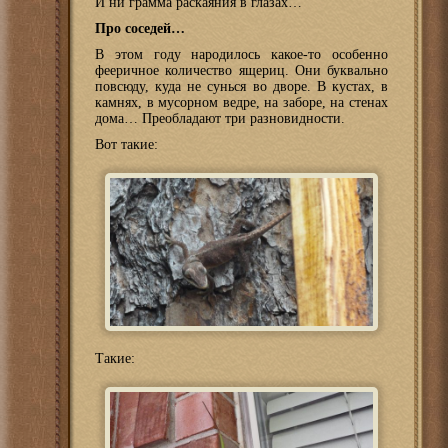
И ни грамма раскаяния в глазах…
Про соседей…
В этом году народилось какое-то особенно
фееричное количество ящериц. Они буквально
повсюду, куда не сунься во дворе. В кустах, в
камнях, в мусорном ведре, на заборе, на стенах
дома… Преобладают три разновидности.
Вот такие:
Такие: