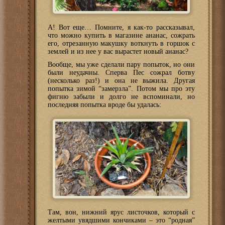
А! Вот еще… Помните, я как-то рассказывал,
что можно купить в магазине ананас, сожрать
его, отрезанную макушку воткнуть в горшок с
землей и из нее у вас вырастет новый ананас?
Вообще, мы уже сделали пару попыток, но они
были неудачны. Сперва Пес сожрал ботву
(несколько раз!) и она не выжила. Другая
попытка зимой “замерзла”. Потом мы про эту
фигню забыли и долго не вспоминали, но
последняя попытка вроде бы удалась:
Там, вон, нижний ярус листочков, который с
желтыми увядшими кончиками – это “родная”