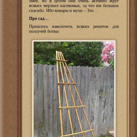
змей, но в целом они очень активно жрут
всяких мерзких насекомых, за что им большое
спасибо. Ибо комары и мухи – Зло…
Про сад…
Пришлось наколотить всяких решеток для
ползучей ботвы: