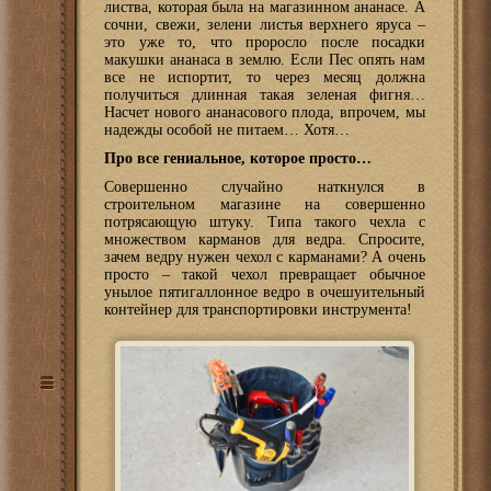
листва, которая была на магазинном ананасе. А
сочни, свежи, зелени листья верхнего яруса –
это уже то, что проросло после посадки
макушки ананаса в землю. Если Пес опять нам
все не испортит, то через месяц должна
получиться длинная такая зеленая фигня…
Насчет нового ананасового плода, впрочем, мы
надежды особой не питаем… Хотя…
Про все гениальное, которое просто…
Совершенно случайно наткнулся в
строительном магазине на совершенно
потрясающую штуку. Типа такого чехла с
множеством карманов для ведра. Спросите,
зачем ведру нужен чехол с карманами? А очень
просто – такой чехол превращает обычное
унылое пятигаллонное ведро в очешуительный
контейнер для транспортировки инструмента!