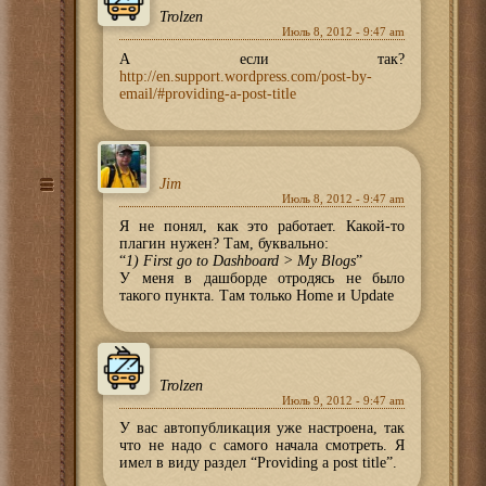
Trolzen
Июль 8, 2012 - 9:47 am
А если так?
http://en.support.wordpress.com/post-by-
email/#providing-a-post-title
Jim
Июль 8, 2012 - 9:47 am
Я не понял, как это работает. Какой-то
плагин нужен? Там, буквально:
“
1) First go to Dashboard > My Blogs
”
У меня в дашборде отродясь не было
такого пункта. Там только Home и Update
Trolzen
Июль 9, 2012 - 9:47 am
У вас автопубликация уже настроена, так
что не надо с самого начала смотреть. Я
имел в виду раздел “Providing a post title”.