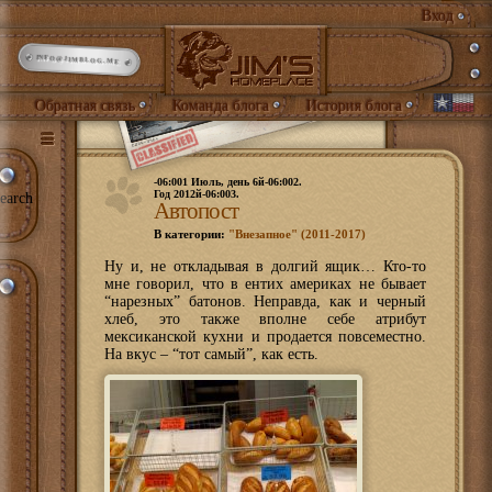
Вход
INFO@JIMBLOG.ME
Обратная связь
Команда блога
История блога
-06:001 Июль, день 6й-06:002.
Год 2012й-06:003.
earch
Автопост
В категории:
"Внезапное" (2011-2017)
Ну и, не откладывая в долгий ящик… Кто-то
мне говорил, что в ентих америках не бывает
“нарезных” батонов. Неправда, как и черный
хлеб, это также вполне себе атрибут
мексиканской кухни и продается повсеместно.
На вкус – “тот самый”, как есть.