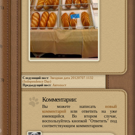
5)
8)
Следующий пост
:
Звездная дата 20120707.1132
3)
(Independence Day)
Предыдущий пост
:
Автопост
Комментарии:
Вы можете написать
новый
комментарий
или ответить на уже
имеющийся. Во втором случае,
воспользуйтесь кнопкой "Ответить" под
соответствующим комментарием.
)