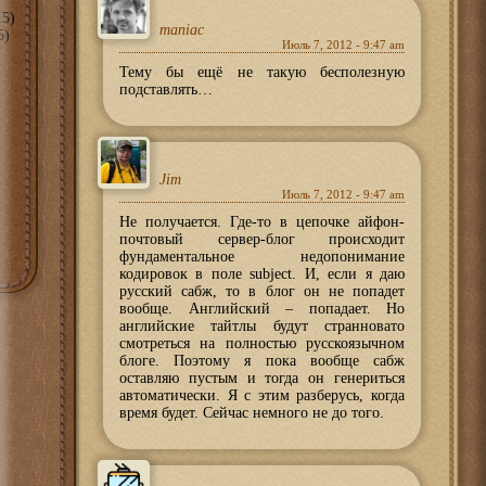
5)
maniac
5)
Июль 7, 2012 - 9:47 am
Тему бы ещё не такую бесполезную
подставлять…
Jim
Июль 7, 2012 - 9:47 am
Не получается. Где-то в цепочке айфон-
почтовый сервер-блог происходит
фундаментальное недопонимание
кодировок в поле subject. И, если я даю
русский сабж, то в блог он не попадет
вообще. Английский – попадает. Но
английские тайтлы будут странновато
смотреться на полностью русскоязычном
блоге. Поэтому я пока вообще сабж
оставляю пустым и тогда он генериться
автоматически. Я с этим разберусь, когда
время будет. Сейчас немного не до того.