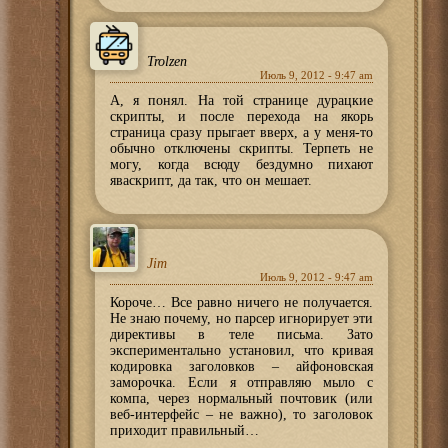
Trolzen
Июль 9, 2012 - 9:47 am
А, я понял. На той странице дурацкие
скрипты, и после перехода на якорь
страница сразу прыгает вверх, а у меня-то
обычно отключены скрипты. Терпеть не
могу, когда всюду бездумно пихают
яваскрипт, да так, что он мешает.
Jim
Июль 9, 2012 - 9:47 am
Короче… Все равно ничего не получается.
Не знаю почему, но парсер игнорирует эти
директивы в теле письма. Зато
экспериментально установил, что кривая
кодировка заголовков – айфоновская
заморочка. Если я отправляю мыло с
компа, через нормальный почтовик (или
веб-интерфейс – не важно), то заголовок
приходит правильный…