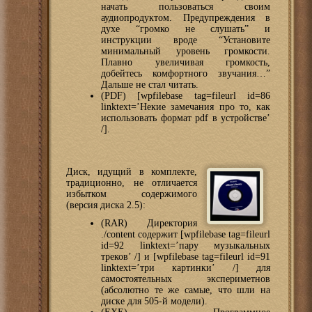
начать пользоваться своим
аудиопродуктом. Предупреждения в
духе “громко не слушать” и
инструкции вроде “Установите
минимальный уровень громкости.
Плавно увеличивая громкость,
добейтесь комфортного звучания…”
Дальше не стал читать.
(PDF) [wpfilebase tag=fileurl id=86
linktext=’Некие замечания про то, как
использовать формат pdf в устройстве’
/].
Диск, идущий в комплекте,
традиционно, не отличается
избытком содержимого
(версия диска 2.5):
(RAR) Директория
./content содержит [wpfilebase tag=fileurl
id=92 linktext=’пару музыкальных
треков’ /] и [wpfilebase tag=fileurl id=91
linktext=’три картинки’ /] для
самостоятельных экспериметнов
(абсолютно те же самые, что шли на
диске для 505-й модели).