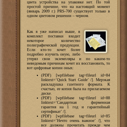
цвета устройства на упаковке нет. По той
простой причине, что на настоящий момент
(январь 2009 г.) PRS-700 существует только в
одном цветовом решении – черном.
Как я уже написал выше, в
комплект поставки входит
некоторое количество
полиграфической продукции.
Если кто-то хочет более
подробно изучить оную, либо
утерял свои экземпляры и по каким-то
неведомым причинам хочет их восстановить, то
вот цифровые копии оных:
(PDF) [wpfilebase tag=fileurl id=84
linktext=’Quick Start Guide’ /]. Мерзкая
раскладушка газетного формата. К
счастью, ее копия была на прилагаемом
диске.
(PDF) [wpfilebase tag=fileurl id=88
linktext=’Сандартная фирменная
гарантия на 1 год и гарантийный
сертификат’ /].
(PDF) [wpfilebase tag=fileurl id=85
linktext=’Нечто очень важное’ /], что
все должны прочитать прежде чем