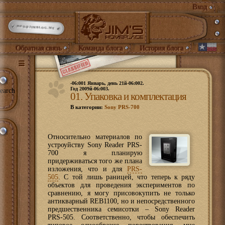
Вход
INFO@JIMBLOG.ME
Обратная связь
Команда блога
История блога
-06:001 Январь, день 21й-06:002.
Год 2009й-06:003.
earch
01. Упаковка и комплектация
В категории:
Sony PRS-700
Относительно материалов по
устроуйству Sony Reader PRS-
700 я планирую
придерживаться того же плана
изложения, что и для
PRS-
505
. С той лишь раницей, что теперь к ряду
объектов для проведения экспериментов по
сравнению, я могу присовокупить не только
антикварный REB1100, но и непосредственного
предшественника семисотки – Sony Reader
PRS-505. Соответственно, чтобы обеспечить