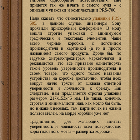
типовое однообразие повествования, мне
придется так же начать с самого нуля – с
5)
описания упаковки и комплектации PRS-700.
Надо сказать, что относительно
упаковки PRS-
505
, в данном случае, дизайнеры Sony
проявили прискорбный конформизм. В моду
вошли строгие упаковки с минимумом
графических и текстовых элементов. Чаще
всего черные коробки, с логотипом
8)
производителя и картинкой (а то и просто
названием) самого продукта. Вроде бы, по
задумке хитрых-прехитрых маркетологов и
рекламистов, это все призвано олицетворять
такой уровень уверенности производителя в
своем товаре, что одного только названия
устройства на коробке достаточно, чтобы всех
3)
вокруг начло трясти от шквала ответной
уверенности и лояльности к бренду. Как
следствие, нам предлагается строгая упаковка
размером 217x153x45 мм. Не такая, конечно,
строгая и минималистичная, как могло бы быть,
но никаких веселых, там, картиночек из жизни
пользователей, на морде коробки уже нет.
Традиционно, для желающих впитать
уверенность и лояльность всей поверхностью
коры головного мозга – развертка коробки:
)