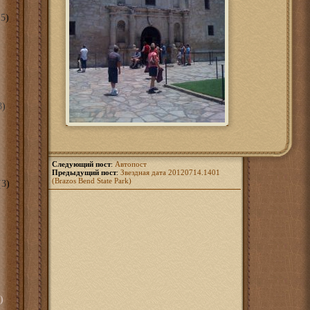
5)
8)
Следующий пост
:
Автопост
Предыдущий пост
:
Звездная дата 20120714.1401
(Brazos Bend State Park)
3)
)