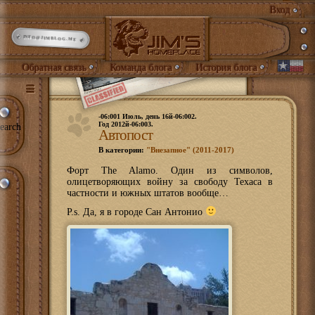
Вход
INFO@JIMBLOG.ME
Обратная связь
Команда блога
История блога
-06:001 Июль, день 16й-06:002.
Год 2012й-06:003.
earch
Автопост
В категории:
"Внезапное" (2011-2017)
Форт The Alamo. Один из символов,
олицетворяющих войну за свободу Техаса в
частности и южных штатов вообще…
P.s. Да, я в городе Сан Антонио