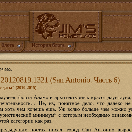
 блога
История блога
06:002.
 20120819.1321 (San Antonio. Часть 6)
е даты" (2010-2015)
музеев, форта Аламо и архитектурных красот даунтауна,
ечательность… Не, ну, понятное дело, что далеко не
ам хоть чем хочешь ешь. Уж всяко больше чем можно ув
туристический минимум” с которым необходимо ознакоми
этой категории как раз.
предыдущих постах писал, город Сан Антонио вырос