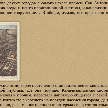
тво других городов с самого начала времен, Сан Антони
ник воды, и центр ирригационной системы, и канализаци
ионное сооружение… В общем, думаю, все прекрасно п
ехнологий, город постепенно становился менее зависимы
шой глубины, где она почище. Канализационная систе
иклом и прочим, перестала напрямую общаться с рекой
в контексте выросшего на порядки населения города, да 
терия, река так же полностью потеряла свою состоятельно