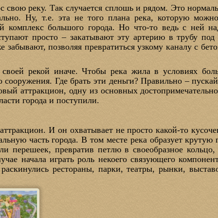
с свою реку. Так случается сплошь и рядом. Это нормальн
льно. Ну, т.е. эта не того плана река, которую можн
 комплекс большого города. Но что-то ведь с ней на
оступают просто – закатывают эту артерию в трубу под
же забывают, позволяя превратиться узкому каналу с бе
своей рекой иначе. Чтобы река жила в условиях бол
о сооружения. Где брать эти деньги? Правильно – пускай 
товый аттракцион, одну из основных достопримечательн
власти города и поступили.
 аттракцион. И он охватывает не просто какой-то кусочек
альную часть города. В том месте река образует крутую
ли перешеек, превратив петлю в своеобразное кольцо
лучае начала играть роль некоего связующего компонент
 раскинулись рестораны, парки, театры, рынки, выстав