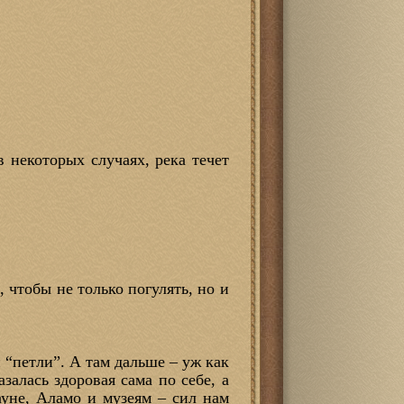
в некоторых случаях, река течет
 чтобы не только погулять, но и
“петли”. А там дальше – уж как
залась здоровая сама по себе, а
ауне, Аламо и музеям – сил нам