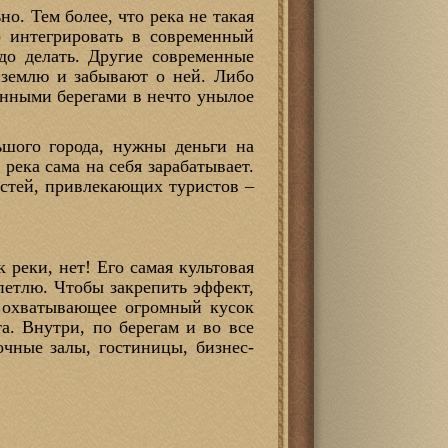
о. Тем более, что река не такая
о интегрировать в современный
до делать. Другие современные
 землю и забывают о ней. Либо
тонными берегами в нечто унылое
ьшого города, нужны деньги на
река сама на себя зарабатывает.
остей, привлекающих туристов –
 реки, нет! Его самая культовая
 петлю. Чтобы закрепить эффект,
, охватывающее огромный кусок
а. Внутри, по берегам и во все
очные залы, гостиницы, бизнес-