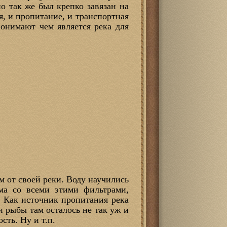
о так же был крепко завязан на
я, и пропитание, и транспортная
онимают чем является река для
м от своей реки. Воду научились
ма со всеми этими фильтрами,
. Как источник пропитания река
и рыбы там осталось не так уж и
сть. Ну и т.п.