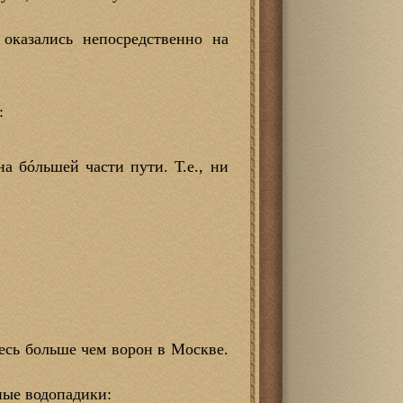
оказались непосредственно на
:
а бóльшей части пути. Т.е., ни
десь больше чем ворон в Москве.
ные водопадики: