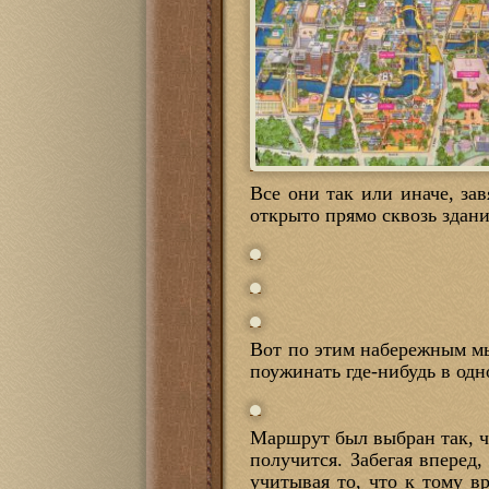
Все они так или иначе, за
открыто прямо сквозь здани
Вот по этим набережным мы
поужинать где-нибудь в од
Маршрут был выбран так, ч
получится. Забегая вперед,
учитывая то, что к тому в