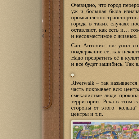
сть
(297)
Очевидно, что город переро
уж и большая была изнача
орическое" (…-2010)
промышленно-транспортный
ные даты" (2010-2015)
города в таких случаях п
оставляют, как есть и… то
анное" (2018-2022)
(15)
и несовместимое с жизнью.
пное" (2011-2017)
(105)
е
(70)
Сан Антонио поступил со 
мира С++
(3)
поддержание её, как некоег
оль
(6)
Надо превратить её в куль
(43)
1100
(14)
и все будет зашибись. Так 
t eBook
(10)
PRS-300
(7)
PRS-505
(10)
Riverwalk – так называется
PRS-700
(7)
очная
(18)
часть покрывает всю центр
смекалистые люди прокопа
территории. Река в этом с
стороны от этого “кольца”
центры и т.п.