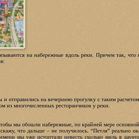
вязываются на набережные вдоль реки. Причем так, что 
я:
 и отправились на вечернюю прогулку с таким расчетом,
ном из многочисленных ресторанчиков у реки.
тобы мы обошли набережные, по крайней мере основной 
 скажу, что дальше – не получилось. “Петля” реально ока
ремени мы уже истоптали невесть сколько миль в даунт