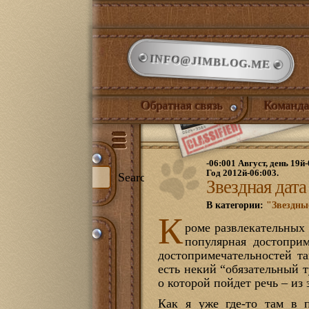
INFO@JIMBLOG.ME
Обратная связь
Команда
-06:001 Август, день 19й-
Год 2012й-06:003.
Search
Звездная дата
В категории:
"Звездны
К
роме развлекательных 
и:
популярная достоприм
344)
достопримечательностей т
илый дом
(132)
есть некий “обязательный 
нет
(21)
о которой пойдет речь – из 
ожая
(1)
иная
(17)
Как я уже где-то там в 
йская комната
(18)