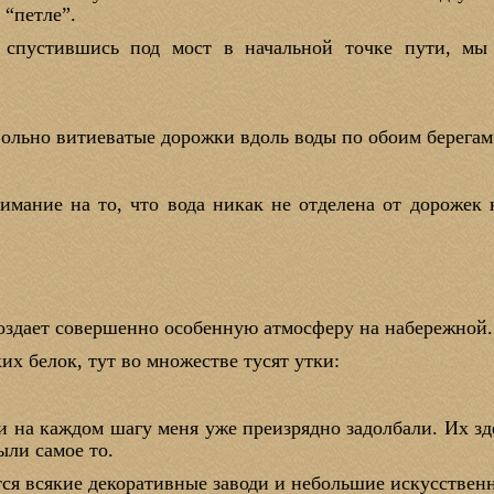
 “петле”.
спустившись под мост в начальной точке пути, мы 
вольно витиеватые дорожки вдоль воды по обоим берегам
имание на то, что вода никак не отделена от дорожек н
:
оздает совершенно особенную атмосферу на набережной.
их белок, тут во множестве тусят утки:
ки на каждом шагу меня уже преизрядно задолбали. Их з
ыли самое то.
тся всякие декоративные заводи и небольшие искусствен