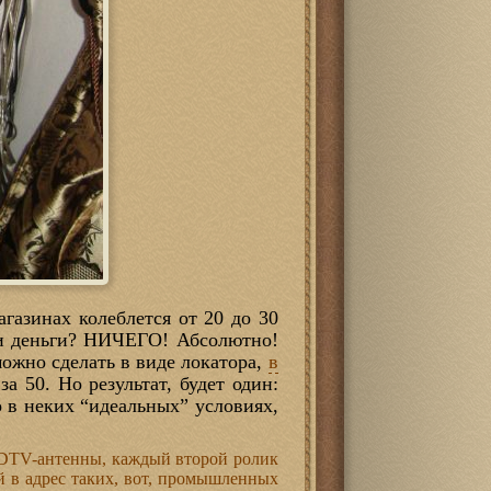
газинах колеблется от 20 до 30
 эти деньги? НИЧЕГО! Абсолютно!
ожно сделать в виде локатора,
в
а 50. Но результат, будет один:
 в неких “идеальных” условиях,
й HDTV-антенны, каждый второй ролик
 в адрес таких, вот, промышленных