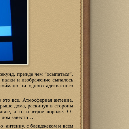
секунд, прежде чем “осыпаться”.
е палки и изображение сыпалось
поймано ни одного адекватного
 это все. Атмосферная антенна,
крыше дома, раскинув в стороны
двое, а то и втрое дороже. От
в дом завести…
ю антенну, с блекджеком и всем