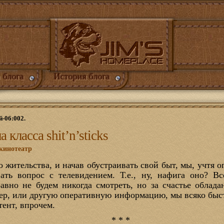
 блога
История блога
й-06:002.
класса shit’n’sticks
 кинотеатр
то жительства, и начав обустраивать свой быт, мы, учт
ать вопрос с телевидением. Т.е., ну, нафига оно? В
авно не будем никогда смотреть, но за счастье облад
ер, или другую оперативную информацию, мы всяко быст
тент, впрочем.
* * *