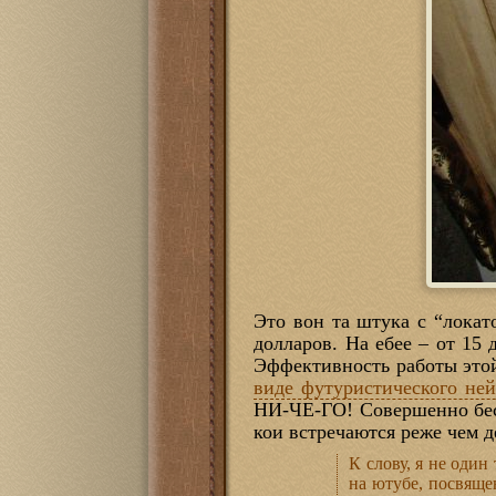
Это вон та штука с “локат
долларов. На ебее – от 15
Эффективность работы этой
виде футуристического не
НИ-ЧЕ-ГО! Совершенно бесп
кои встречаются реже чем 
К слову, я не оди
на ютубе, посвяще