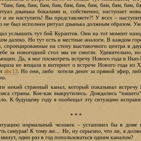
“бам, бам, бам, бам, бам, бам, бам, бам, бам, бам, бам, б
итуал дзынька бокалами и, собственно, наступает новы
 и не наступить! Вы представляете?! У всех – наступит
что не был исполнен ритуал дзынька должным образом. Уж
дал услышать тут бой Курантов. Они на тот момент нахо
ком далеко. Но тут есть и местные аналоги. В каждом гор
 спроецированные на стену выставочного центра в дау
себе за новогодний стол мы не смогли. Удивительно, н
ощен. Да, я мог посмотреть встречу Нового года в Нью-
 зараза не вещала в интернет о встрече Нового года из Х
ал
abc13
. Но они, либо хотели денег за прямой эфир, либ
но.
йти некий странный канал, который показывал встречу 
ояса страны. Кое-как выкрутились. Дождались “нашего
о. К будущему году я пообещал эту ситуацию исправит
* * *
туацию нормальный человек – установил бы в доме к
уть самурая! К тому же… Не, ну серьезно, что ли, я долж
ь минут, один раз в год попользоваться одним каналом?