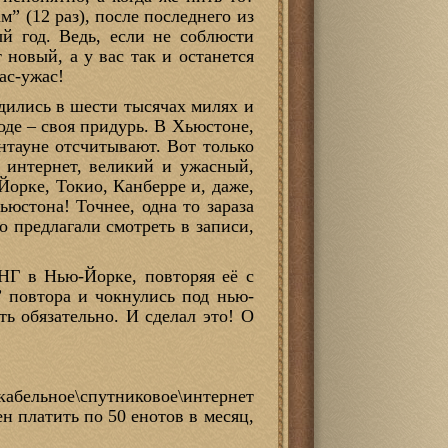
ам” (12 раз), после последнего из
й год. Ведь, если не соблюсти
 новый, а у вас так и останется
ас-ужас!
дились в шести тысячах милях и
оде – своя придурь. В Хьюстоне,
нтауне отсчитывают. Вот только
о интернет, великий и ужасный,
Йорке, Токио, Канберре и, даже,
ьюстона! Точнее, одна то зараза
о предлагали смотреть в записи,
НГ в Нью-Йорке, повторяя её с
” повтора и чокнулись под нью-
ь обязательно. И сделал это! О
абельное\спутниковое\интернет
ен платить по 50 енотов в месяц,