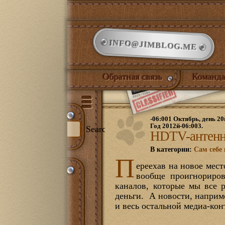
INFO@JIMBLOG.ME
Обратная связь
Команда
-06:001 Октябрь, день 20
Год 2012й-06:003.
Search
HDTV-антенна 
В категории:
Сам себе
П
ереехав на новое мес
и:
вообще проигнориров
344)
каналов, которые мы все р
илый дом
(132)
деньги. А новости, наприм
нет
(21)
и весь остальной медиа-кон
ожая
(1)
иная
(17)
йская комната
(18)