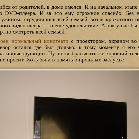
ийся от родителей, в доме имелся. И на начальном этапе
о DVD-плеера. И за это ему огромное спасибо. Без 
 ужином, сгрудившись всей семьей возле крохотного о
ого видеоплеера – то еще удовольствие. А так у нас был
тно смотреть всей семьей.
роен нормальный кинотеатр
с проектором, экраном во 
зор остался где был (только, к тому моменту я его 
ативные функции. Ну, не выбрасывать же хороший теле
не просит. Хоть бы и в память о прошлых заслугах: