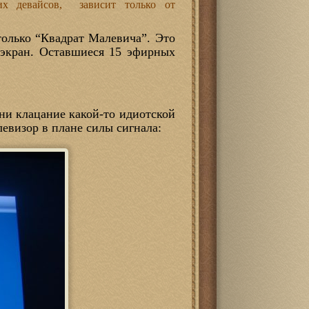
тих девайсов, зависит только от
только “Квадрат Малевича”. Это
 экран. Оставшиеся 15 эфирных
ни клацание какой-то идиотской
левизор в плане силы сигнала: