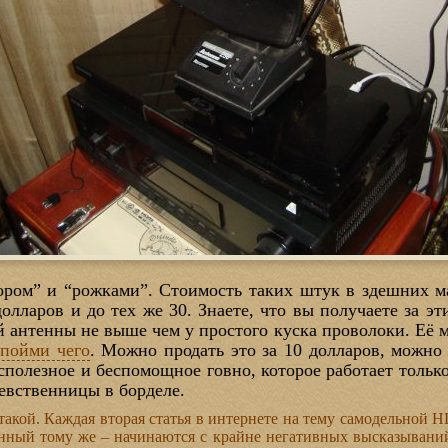
ором” и “рожками”. Стоимость таких штук в здешних ма
 долларов и до тех же 30. Знаете, что вы получаете за
 антенны не выше чем у простого куска проволоки. Её м
йпойми чего
. Можно продать это за 10 долларов, можно з
олезное и беспомощное говно, которое работает только
девственницы в борделе.
н такой. Каждая вторая статья в интернете на тему самодельно
нный тому же – начинаются с крайне негативных высказываний