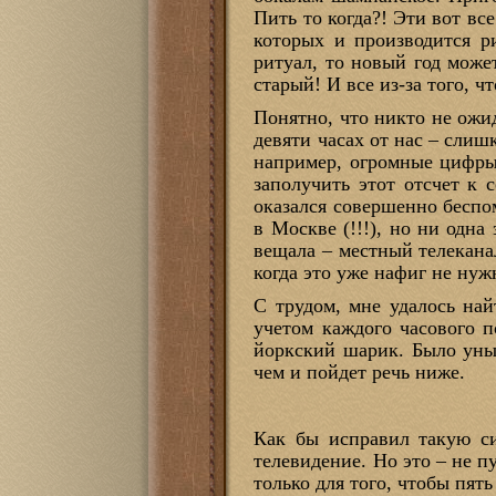
Пить то когда?! Эти вот все 
которых и производится р
ритуал, то новый год может
старый! И все из-за того, 
Понятно, что никто не ожи
девяти часах от нас – слиш
например, огромные цифры,
заполучить этот отсчет к 
оказался совершенно беспом
в Москве (!!!), но ни одна
вещала – местный телекан
когда это уже нафиг не нуж
С трудом, мне удалось на
учетом каждого часового п
йоркский шарик. Было уныл
чем и пойдет речь ниже.
Как бы исправил такую си
телевидение. Но это – не п
только для того, чтобы пят