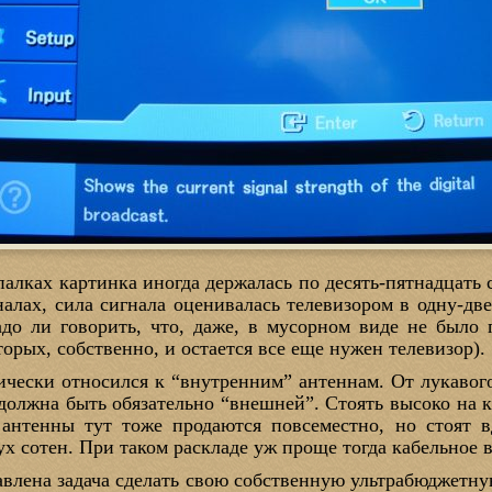
алках картинка иногда держалась по десять-пятнадцать 
налах, сила сигнала оценивалась телевизором в одну-дв
адо ли говорить, что, даже, в мусорном виде не было 
торых, собственно, и остается все еще нужен телевизор).
ически относился к “внутренним” антеннам. От лукавого
 должна быть обязательно “внешней”. Стоять высоко на 
антенны тут тоже продаются повсеместно, но стоят в
ух сотен. При таком раскладе уж проще тогда кабельное 
авлена задача сделать свою собственную ультрабюджетну