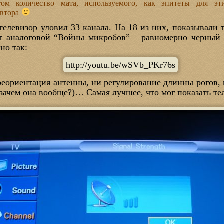
том количество мата, используемого, как эпитеты для э
автора
елевизор уловил 33 канала. На 18 из них, показывали 
т аналоговой “Войны микробов” – равномерно черный
но так:
http://youtu.be/wSVb_PKr76s
реориентация антенны, ни регулирование длинны рогов, 
зачем она вообще?)… Самая лучшее, что мог показать те