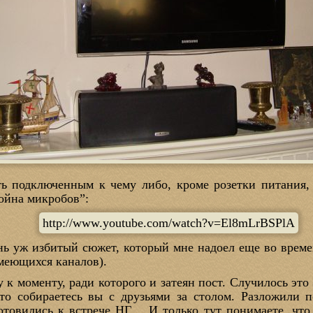
ть подключенным к чему либо, кроме розетки питания, 
ойна микробов”:
http://www.youtube.com/watch?v=El8mLrBSPlA
нь уж избитый сюжет, который мне надоел еще во време
имеющихся каналов).
у к моменту, ради которого и затеян пост. Случилось это
что собираетесь вы с друзьями за столом. Разложили п
товились к встрече НГ… И только тут понимаете, что 