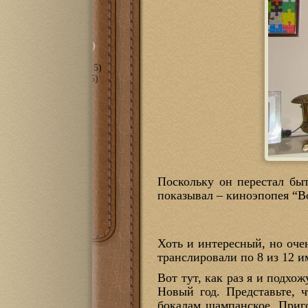
сть
(297)
орическое" (…-2010)
ные даты" (2010-2015)
анное" (2018-2022)
(15)
пное" (2011-2017)
(105)
е
(70)
мира С++
(3)
оль
(6)
(43)
1100
(14)
t eBook
(10)
PRS-300
(7)
PRS-505
(10)
Поскольку он перестал бы
PRS-700
(7)
очная
(18)
показывал – киноэпопея “В
Хоть и интересный, но оче
транслировали по 8 из 12 
Вот тут, как раз я и подхож
Новый год. Представьте, 
бокалам шампанское. Приго