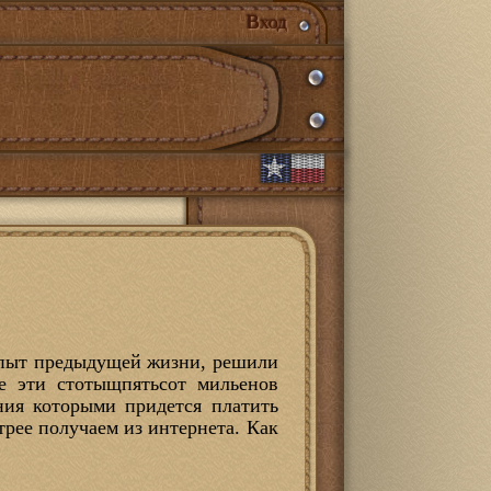
Вход
я опыт предыдущей жизни, решили
се эти стотыщпятьсот мильенов
ания которыми придется платить
рее получаем из интернета. Как