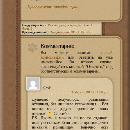
Продолжение читайте тут…
Следующий пост
:
Реконструкция веранды: Этап 1.
Часть 5
Предыдущий пост
:
Звездная дата 20121107.1725
Комментарии:
Вы можете написать
новый
комментарий
или ответить на уже
имеющийся. Во втором случае,
воспользуйтесь кнопкой "Ответить" под
соответствующим комментарием.
Grok
Ноябрь 8, 2012 - 11:06 pm
Душевно получилось, реализация
отличная, без лишнего усложнения… Вот
всегда меня радует прочтение твоих
отчетов!
Спасибо.
P.S. Джим, а можно ли по rss отдавать
полную статью? Если это не противоречит
никаким принципам. Конечно есть