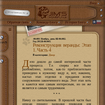
Вход
INFO@JIMBLOG.ME
Обратная связь
Команда блога
История блога
-06:001 Ноябрь, день 8й-06:002.
Год 2012й-06:003.
earch
Реконструкция веранды: Этап
1. Часть 4
В категории:
Двор
Д
ело дошло до самой интересной части
процесса. Т.е. сперва все было
разбомблено, потом, как-то приблизительно
приведено к нужному виду и, вот, наконец,
настал этап отделки и придания всему
сооружению законченного вида. Этот этап хоть
и кажется мне самым интересным, но он же
является и самым трудоемким.
* * *
Начну со светильников. В прошлой части был
описан процесс разводки проводов для