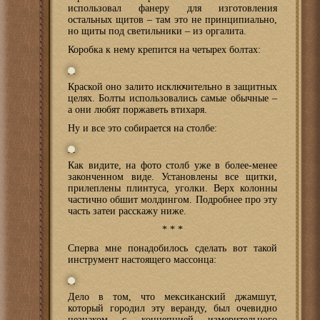
использовал фанеру для изготовления
остальных щитов – там это не принципиально,
но щиты под светильники – из оргалита.
Коробка к нему крепится на четырех болтах:
Краской оно залито исключительно в защитных
целях. Болты использовались самые обычные –
а они любят поржаветь втихаря.
Ну и все это собирается на столбе:
Как видите, на фото столб уже в более-менее
законченном виде. Установлены все щитки,
прилеплены плинтуса, уголки. Верх колонны
частично обшит молдингом. Подробнее про эту
часть затеи расскажу ниже.
* * *
Сперва мне понадобилось сделать вот такой
инструмент настоящего массонца:
Дело в том, что мексиканский джамшут,
который городил эту веранду, был очевидно
незнаком с концепцией измерительного