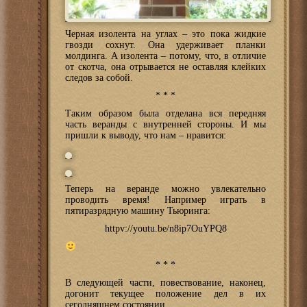
Черная изолента на углах – это пока жидкие
гвозди сохнут. Она удерживает планки
молдинга. А изолента – потому, что, в отличие
от скотча, она отрывается не оставляя клейких
следов за собой.
* * *
Таким образом была отделана вся передняя
часть веранды с внутренней стороны. И мы
пришли к выводу, что нам – нравится:
Теперь на веранде можно увлекательно
проводить время! Например играть в
пятиразрядную машину Тьюринга:
httpv://youtu.be/n8ip7OuYPQ8
* * *
В следующей части, повествование, наконец,
догонит текущее положение дел в их
сегодняшнем состоянии.