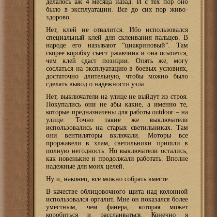
делалось аж 4 месяца назад. И с тех пор оно
было в эксплуатации. Все до сих пор живо-
здорово.
Нет, клей не отвалится. Ибо использовался
специальный клей для склеивания пальцев. В
народе его называют “циакриновый”. Там
скорее коробку съест ржавчина и она осыпется,
чем клей сдаст позиции. Опять же, могу
сослаться на эксплуатацию в боевых условиях,
достаточно длительную, чтобы можно было
сделать вывод о надежности узла.
Нет, выключатели на улице не выйдут из строя.
Покупались они не абы какие, а именно те,
которые предназначены для работы outdoor – на
улице. Точно такие же выключатели
использовались на старых светильниках. Там
они вентиляторы включали. Моторы все
проржавели в хлам, светильники пришли в
полную негодность. Но выключатели остались,
как новенькие и продолжали работать. Вполне
надежные для моих целей.
Ну и, наконец, все можно собрать вместе.
В качестве облицовочного щита над колонной
использовался оргалит. Мне он показался более
уместным, чем фанера, которая может
коробиться и расслаиваться. Конечно я