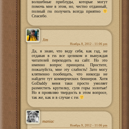
волшебные приблуды, которые могут
помочь мне в этом, но, честно отданный,
полный rss получить всегда приятно
Спасибо.
Jim
Ноябрь 8, 2012 - 11:06 pm
Да, я знаю, что веду себя, как гад, не
отдавая в rss все целиком и вынуждая
читателей переходить на сайт. Но это
именно вопрос принципа. Простите,
пожалуйста, мне эту слабость! Зато могу
клятвенно пообещать, что никогда не
найдете тут коммерческих беннеров. Хотя
GoDaddy меня таки просто умоляет
разместить крутилку, суля горы золотые!
Но я проявляю твердость в этом вопросе,
так же, как и в случае с rss
maniac
Ноябрь 9, 2012 - 11:06 pm