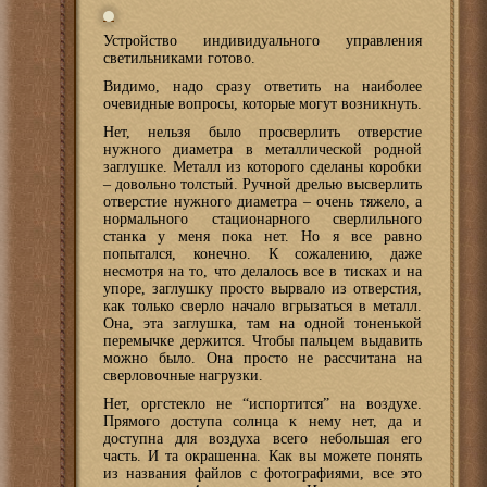
Устройство индивидуального управления
светильниками готово.
Видимо, надо сразу ответить на наиболее
очевидные вопросы, которые могут возникнуть.
Нет, нельзя было просверлить отверстие
нужного диаметра в металлической родной
заглушке. Металл из которого сделаны коробки
– довольно толстый. Ручной дрелью высверлить
отверстие нужного диаметра – очень тяжело, а
нормального стационарного сверлильного
станка у меня пока нет. Но я все равно
попытался, конечно. К сожалению, даже
несмотря на то, что делалось все в тисках и на
упоре, заглушку просто вырвало из отверстия,
как только сверло начало вгрызаться в металл.
Она, эта заглушка, там на одной тоненькой
перемычке держится. Чтобы пальцем выдавить
можно было. Она просто не рассчитана на
сверловочные нагрузки.
Нет, оргстекло не “испортится” на воздухе.
Прямого доступа солнца к нему нет, да и
доступна для воздуха всего небольшая его
часть. И та окрашенна. Как вы можете понять
из названия файлов с фотографиями, все это