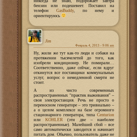
никогда не знаю, подорожает завтра
бензин или подешевеет. Поставил на
телефон
GasBuddy
, по нему и
ориентируюсь
Jim
Февраль 4, 2013 - 9:06 am
Ну, жили же тут как-то люди и собаки на
протяжении тысячелетий до того, как
изобрели кондиционер. Не помирали…
Соответственно, даже сейчас, если вдруг
откинутся все поставщики коммунальных
услуг, вопрос о немедленной смерти не
стоит.
А из чисто современных
распространенных “практик выживания” –
своя электростанция. Речь не просто о
переносном генераторе – это тривиально –
а о целом комплексе на базе огромного
стационарного генератора, типа
Centurion
или
KOHLER
(эти две – наиболее
распространенные). Малейший сбой – все
само автоматически заводится и начинает
питать дом. Обычно, пользователь даже не