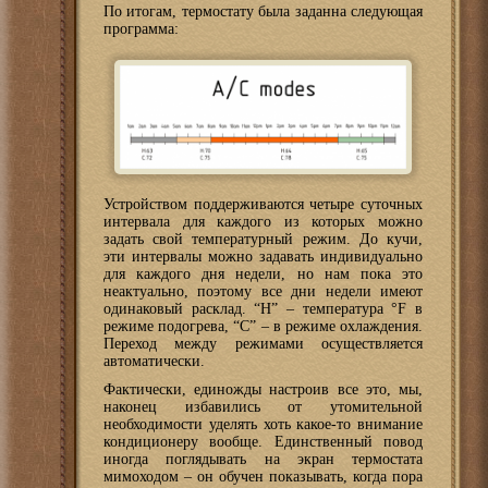
По итогам, термостату была заданна следующая
программа:
Устройством поддерживаются четыре суточных
интервала для каждого из которых можно
задать свой температурный режим. До кучи,
эти интервалы можно задавать индивидуально
для каждого дня недели, но нам пока это
неактуально, поэтому все дни недели имеют
одинаковый расклад. “H” – температура °F в
режиме подогрева, “C” – в режиме охлаждения.
Переход между режимами осуществляется
автоматически.
Фактически, единожды настроив все это, мы,
наконец избавились от утомительной
необходимости уделять хоть какое-то внимание
кондиционеру вообще. Единственный повод
иногда поглядывать на экран термостата
мимоходом – он обучен показывать, когда пора