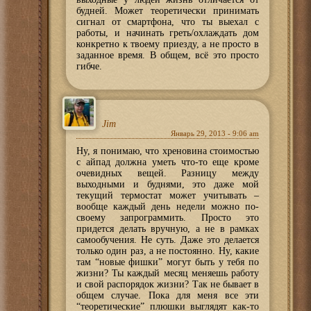
будней. Может теоретически принимать
сигнал от смартфона, что ты выехал с
работы, и начинать греть/охлаждать дом
конкретно к твоему приезду, а не просто в
заданное время. В общем, всё это просто
гибче.
Jim
Январь 29, 2013 - 9:06 am
Ну, я понимаю, что хреновина стоимостью
с айпад должна уметь что-то еще кроме
очевидных вещей. Разницу между
выходными и буднями, это даже мой
текущий термостат может учитывать –
вообще каждый день недели можно по-
своему запрограммить. Просто это
придется делать вручную, а не в рамках
самообучения. Не суть. Даже это делается
только один раз, а не постоянно. Ну, какие
там “новые фишки” могут быть у тебя по
жизни? Ты каждый месяц меняешь работу
и свой распорядок жизни? Так не бывает в
общем случае. Пока для меня все эти
“теоретические” плюшки выглядят как-то