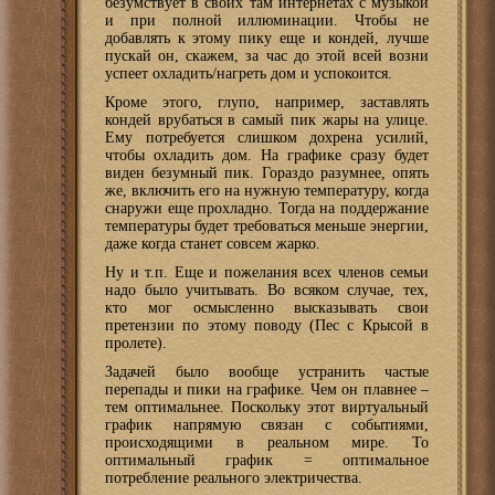
безумствует в своих там интернетах с музыкой
и при полной иллюминации. Чтобы не
добавлять к этому пику еще и кондей, лучше
пускай он, скажем, за час до этой всей возни
успеет охладить/нагреть дом и успокоится.
Кроме этого, глупо, например, заставлять
кондей врубаться в самый пик жары на улице.
Ему потребуется слишком дохрена усилий,
чтобы охладить дом. На графике сразу будет
виден безумный пик. Гораздо разумнее, опять
же, включить его на нужную температуру, когда
снаружи еще прохладно. Тогда на поддержание
температуры будет требоваться меньше энергии,
даже когда станет совсем жарко.
Ну и т.п. Еще и пожелания всех членов семьи
надо было учитывать. Во всяком случае, тех,
кто мог осмысленно высказывать свои
претензии по этому поводу (Пес с Крысой в
пролете).
Задачей было вообще устранить частые
перепады и пики на графике. Чем он плавнее –
тем оптимальнее. Поскольку этот виртуальный
график напрямую связан с событиями,
происходящими в реальном мире. То
оптимальный график = оптимальное
потребление реального электричества.