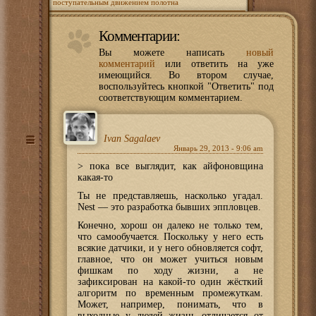
поступательным движением полотна
Комментарии:
Вы можете написать
новый
комментарий
или ответить на уже
имеющийся. Во втором случае,
воспользуйтесь кнопкой "Ответить" под
соответствующим комментарием.
Ivan Sagalaev
Январь 29, 2013 - 9:06 am
> пока все выглядит, как айфоновщина
какая-то
Ты не представляешь, насколько угадал.
Nest — это разработка бывших эппловцев.
Конечно, хорош он далеко не только тем,
что самообучается. Поскольку у него есть
всякие датчики, и у него обновляется софт,
главное, что он может учиться новым
фишкам по ходу жизни, а не
зафиксирован на какой-то один жёсткий
алгоритм по временным промежуткам.
Может, например, понимать, что в
выходные у людей жизнь отличается от