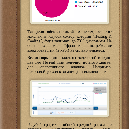
Так дело обстоит зимой. А летом, вон тот
маленький голубой сектор, который “Heating &
Cooling”, будет занимать до 70% диаграммы. На
остальных же “фронтах” потребление
электроэнергии (в кв\ч) не сильно меняется.
Вся информация выдается с задержкой в один-
два дня. Не real time, конечно, но этого хватает
для оперативного анализа. Например,
почасовой расход в зимние дни выглядит так:
Голубой график – общий средний расход по