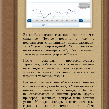
Эдакое бессистемное скакание непонятно с чем
связанное. Точнее, понятно с чем: с
постоянными спонтанными вмешательствами,
типа “сделай попрохладнее!”, “кто опять забыл
переключить температуру?”, “вы офигели,
такой морозильник устроили!” и т.п.
После установки программируемого
термостата, наблюдая за графиками течение
пары недель летом и пары недель зимой,
удалось составить программу термостата на
жаркий и холодный сезоны.
Графики почасового потребления электричества
в этом случае нужны были для “размазывания”
пиковых моментов работы кондея, чтобы они
не складывались с пиками работы других
приборов. Например, вечером жена готовит
ужин. Миксеры, тостеры всякие, свет ярко
горит в половине комнат и т.п. Дочь