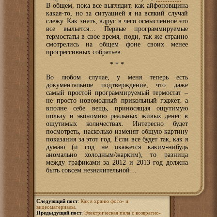
В общем, пока все выглядит, как айфоновщина
какая-то, но за ситуацией я на всякий случай
слежу. Как знать, вдруг в чего осмысленное это
все выльется… Первые программируемые
термостаты в свое время, поди, так же странно
смотрелись на общем фоне своих менее
прогрессивных собратьев.
* * *
Во любом случае, у меня теперь есть
документальное подтверждение, что даже
самый простой программируемый термостат –
не просто новомодный прикольный гэджет, а
вполне себе вещь, приносящая ощутимую
пользу и экономию реальных живых денег в
ощутимых количествах. Интересно будет
посмотреть, насколько изменят общую картину
показания за этот год. Если все будет так, как я
думаю (и год не окажется каким-нибудь
аномально холодным/жарким), то разница
между графиками за 2012 и 2013 год должна
быть совсем незначительной…
Следующий пост
:
Как я храню фото- и
видеоматериалы.
Предыдущий пост
:
Электрическая пила с возвратно-