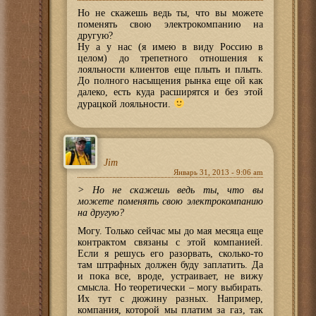
Но не скажешь ведь ты, что вы можете
поменять свою электрокомпанию на
другую?
Ну а у нас (я имею в виду Россию в
целом) до трепетного отношения к
лояльности клиентов еще плыть и плыть.
До полного насыщения рынка еще ой как
далеко, есть куда расширятся и без этой
дурацкой лояльности.
Jim
Январь 31, 2013 - 9:06 am
> Но не скажешь ведь ты, что вы
можете поменять свою электрокомпанию
на другую?
Могу. Только сейчас мы до мая месяца еще
контрактом связаны с этой компанией.
Если я решусь его разорвать, сколько-то
там штрафных должен буду заплатить. Да
и пока все, вроде, устраивает, не вижу
смысла. Но теоретически – могу выбирать.
Их тут с дюжину разных. Например,
компания, которой мы платим за газ, так