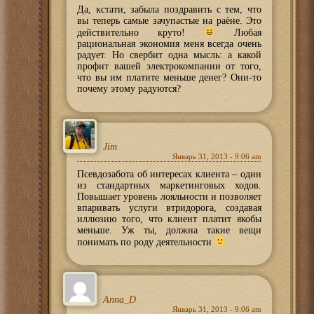
Да, кстати, забыла поздравить с тем, что
вы теперь самые зачупастые на раёне. Это
действительно круто!
Любая
рациональная экономия меня всегда очень
радует. Но свербит одна мысль: а какой
профит вашей электрокомпании от того,
что вы им платите меньше денег? Они-то
почему этому радуются?
Jim
Январь 31, 2013 - 9:06 am
Псевдозабота об интересах клиента – один
из стандартных маркетинговых ходов.
Повышает уровень лояльности и позволяет
впаривать услуги втридорога, создавая
иллюзию того, что клиент платит якобы
меньше. Уж ты, должна такие вещи
понимать по роду деятельности
Anna_D
Январь 31, 2013 - 9:06 am