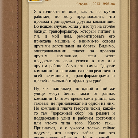
Февраль 1, 2013 - 9:06 am
Я в точности не знаю, как эта вся кухня
работает, но могу предположить, что
провода принадлежат другим компаниям.
Во всяком случае, когда у нас тут на столбе
бахнул трансформатор, который питает в
т.ч. и мой дом, ремонтировать его
приехала машина с какими-то совсем
другими логотипами на бортах. Видимо,
электрокомпании платят за провода
другим компаниям, если хотят
предоставлять свои услуги в том или
другом районе. А уж эти самые “другие
компании” и занимаются непосредственно
всей вермишелью, трансформаторами и
прочей локальной инфраструктурой.
Ну, как, например, по одной и той же
улице могут бегать такси от разных
компаний. В то же время, сами улицы, как
таковые, не принадлежат ни одной из них.
Но компании платят (теоретически) какой-
то там “дорожный сбор” на ремонт и
поддержание улиц в рабочем состоянии
или что-то типа того. Как-то так…
Признаться, я с ужасом только сейчас
подумал, что напроч забыл, как это
организовано в России… Кошмар какой…