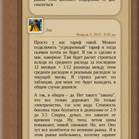
снизиться.
Jim
Февраль 4, 2013 - 9:06 am
Просто у нас тариф такой. Можно
подключить “усредненный” тариф и тогда
скачков почти не будет. Я так и сделаю в
мае, наверное. Там будет расчет строиться
исходя из среднего расхода за последние
12 месяцев + 1/12 разницы между этим
средним расходом и реальным расходом за
текущий месяц. Я строил расчет по
таблицам, для меня это будет выходить в
общем случае дешевле.
А так, в общем – да. Нет такого “закона”,
что все только дорожает. Не только
электричество, газ или вода. Стоимость
бензина тоже болтается в диапазоне от 2.9
до 3.5. Сперва, думал, это зависит от
времени года. Ну, типа, летом цены
повышают, зимой снижают. Но, нет. Оно
тут все колеблется по велению рынка. Я в
этом рынке нибельмеса, поэтому заранее