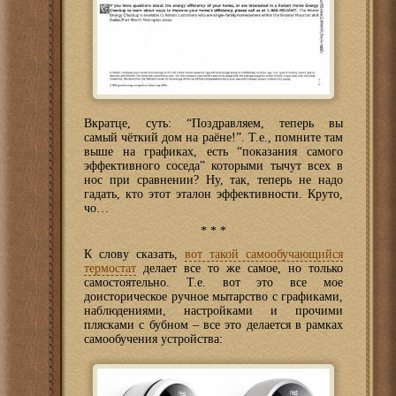
Вкратце, суть: “Поздравляем, теперь вы
самый чёткий дом на раёне!”. Т.е., помните там
выше на графиках, есть “показания самого
эффективного соседа” которыми тычут всех в
нос при сравнении? Ну, так, теперь не надо
гадать, кто этот эталон эффективности. Круто,
чо…
* * *
К слову сказать,
вот такой самообучающийся
термостат
делает все то же самое, но только
самостоятельно. Т.е. вот это все мое
доисторическое ручное мытарство с графиками,
наблюдениями, настройками и прочими
плясками с бубном – все это делается в рамках
самообучения устройства: