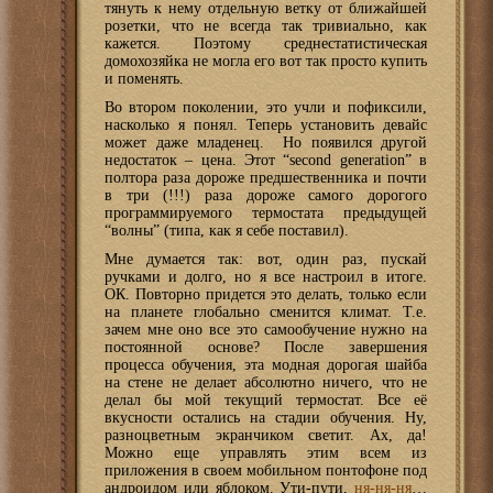
тянуть к нему отдельную ветку от ближайшей
розетки, что не всегда так тривиально, как
кажется. Поэтому среднестатистическая
домохозяйка не могла его вот так просто купить
и поменять.
Во втором поколении, это учли и пофиксили,
насколько я понял. Теперь установить девайс
может даже младенец. Но появился другой
недостаток – цена. Этот “second generation” в
полтора раза дороже предшественника и почти
в три (!!!) раза дороже самого дорогого
программируемого термостата предыдущей
“волны” (типа, как я себе поставил).
Мне думается так: вот, один раз, пускай
ручками и долго, но я все настроил в итоге.
ОК. Повторно придется это делать, только если
на планете глобально сменится климат. Т.е.
зачем мне оно все это самообучение нужно на
постоянной основе? После завершения
процесса обучения, эта модная дорогая шайба
на стене не делает абсолютно ничего, что не
делал бы мой текущий термостат. Все её
вкусности остались на стадии обучения. Ну,
разноцветным экранчиком светит. Ах, да!
Можно еще управлять этим всем из
приложения в своем мобильном понтофоне под
андроидом или яблоком. Ути-пути,
ня-ня-ня
…