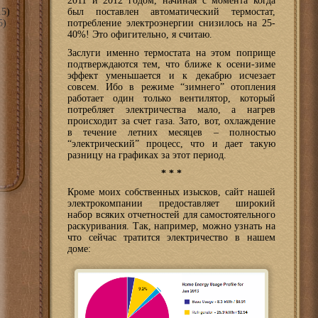
2011 и 2012 годом, начиная с момента когда
5)
был поставлен автоматический термостат,
5)
потребление электроэнергии снизилось на 25-
40%! Это офигительно, я считаю.
Заслуги именно термостата на этом поприще
подтверждаются тем, что ближе к осени-зиме
эффект уменьшается и к декабрю исчезает
совсем. Ибо в режиме “зимнего” отопления
работает один только вентилятор, который
потребляет электричества мало, а нагрев
происходит за счет газа. Зато, вот, охлаждение
в течение летних месяцев – полностью
“электрический” процесс, что и дает такую
разницу на графиках за этот период.
* * *
Кроме моих собственных изысков, сайт нашей
электрокомпании предоставляет широкий
набор всяких отчетностей для самостоятельного
раскуривания. Так, например, можно узнать на
что сейчас тратится электричество в нашем
доме: