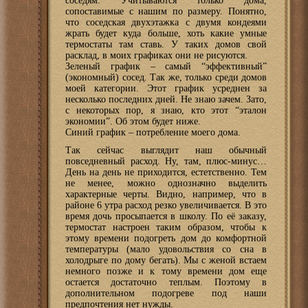
соседям. Учитываются только дома,
сопоставимые с нашим по размеру. Понятно,
что соседская двухэтажка с двумя кондеями
жрать будет куда больше, хоть какие умные
термостаты там ставь. У таких домов свой
расклад, в моих графиках они не рисуются.
Зеленый график – самый “эффективный”
(экономный) сосед. Так же, только среди домов
моей категории. Этот график усреднен за
несколько последних дней. Не знаю зачем. Зато,
с некоторых пор, я знаю, кто этот “эталон
экономии”. Об этом будет ниже.
Синий график – потребление моего дома.
Так сейчас выглядит наш обычный
повседневный расход. Ну, там, плюс-минус…
День на день не приходится, естетственно. Тем
не менее, можно однозначно выделить
характерные черты. Видно, например, что в
районе 6 утра расход резко увеличивается. В это
время дочь просыпается в школу. По её заказу,
термостат настроен таким образом, чтобы к
этому времени подогреть дом до комфортной
температуры (мало удовольствия со сна в
холодрыге по дому бегать). Мы с женой встаем
немного позже и к тому времени дом еще
остается достаточно теплым. Поэтому в
дополнительном подогреве под наши
предпочтения нет нужды.