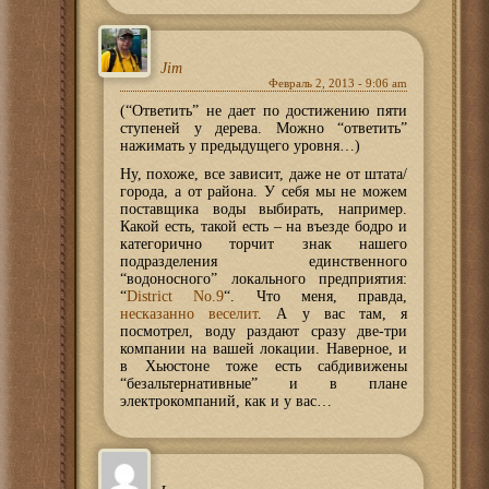
Jim
Февраль 2, 2013 - 9:06 am
(“Ответить” не дает по достижению пяти
ступеней у дерева. Можно “ответить”
нажимать у предыдущего уровня…)
Ну, похоже, все зависит, даже не от штата/
города, а от района. У себя мы не можем
поставщика воды выбирать, например.
Какой есть, такой есть – на въезде бодро и
категорично торчит знак нашего
подразделения единственного
“водоносного” локального предприятия:
“
District No.9
“. Что меня, правда,
несказанно веселит
. А у вас там, я
посмотрел, воду раздают сразу две-три
компании на вашей локации. Наверное, и
в Хьюстоне тоже есть сабдивижены
“безальтернативные” и в плане
электрокомпаний, как и у вас…