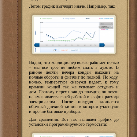
Летом график выглядит иначе. Например, так:
Видно, что кондиционер вовсю работает ночью
– мы все трое не любим спать в духоте. В
районе десяти вечера кондей выходит на
полные обороты и фигачит по полной. По ходу,
ночью, температура снаружи падает, к тому
времени кондей так же успевает остудить и
дом. Поэтому с трех ночи до полудня, он почти
не вмешивается своей работой в график расхода
электричества. После полудня начинается
обычный дневной кипиш в котором участвуют
и прочие бытовые приборы.
Для сравнения. Вот так выглядел график до
установки программируемого термостата: