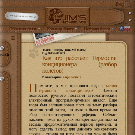
Вход
INFO@JIMBLOG.ME
Обратная связь
Команда блога
История блога
-06:001 Январь, день 29й-06:002.
Год 2013й-06:003.
earch
Как это работает: Термостат
кондиционера (разбор
полетов)
В категории:
Справочная
П
омните, в мае прошлого года я
менял
термостат кондиционера
? Заместо
полностью ручного поставил автоматический
электронный программируемый аналог. Еще
тогда был запланирован пост на тему разбора
полетов этой затеи, но нужно было время на
сбор соответствующих циферок. Сейчас,
наконец, имея на руках конкретные данные за
весьма продолжительный период времени, я
могу сделать вывод для данного конкретного
случая – стоила ли игра свеч или можно было