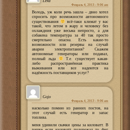
Lexa
Февраль 4, 2013 - 9:06 am
Володь, уж коли речь зашла – двно хотел
спросить про возможности автономного
существования
всё-таки климат у вас
такой, что летом в жару и человеку без
охлаждния уже весьма непросто, а для
собакена температура за 40 так просто
смертельно опасна. Есть какие-то
возможности или резервы на случай
аварии электропитания? Скажем
автономные генераторы или подавал,
полный льда
Т.е. существует какая-
либо распространённая практика
выживания или все надеются на
надёжность поставщиков услуг?
Gojo
Февраль 4, 2013 - 9:06 am
насколько помню из ранних постов, на
этот случай есть генератор и запас
топлива.
меня удивили скачки цены за киловатт. В
рашке если киловатт подорожал то фиг