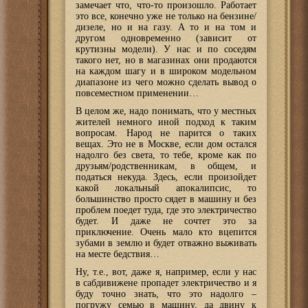
замечает что, что-то произошло. Работает
это все, конечно уже не только на бензине/
дизеле, но и на газу. А то и на том и
другом одновременно (зависит от
крутизны модели). У нас и по соседям
такого нет, но в магазинах они продаются
на каждом шагу и в широком модельном
диапазоне из чего можно сделать вывод о
повсеместном применении…
В целом же, надо понимать, что у местных
жителей немного иной подход к таким
вопросам. Народ не парится о таких
вещах. Это не в Москве, если дом остался
надолго без света, то тебе, кроме как по
друзьям/родственникам, в общем, и
податься некуда. Здесь, если произойдет
какой локальный апокалипсис, то
большинство просто сядет в машину и без
проблем поедет туда, где это электричество
будет. И даже не сочтет это за
приключение. Очень мало кто вцепится
зубами в землю и будет отважно выживать
на месте бедствия…
Ну, т.е., вот, даже я, например, если у нас
в сабдивижене пропадет электричество и я
буду точно знать, что это надолго –
погружу семью в машину, да двину к