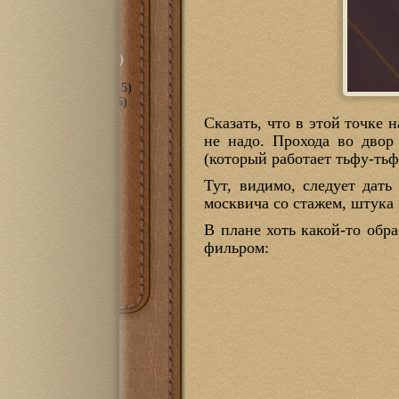
сть
(297)
орическое" (…-2010)
ные даты" (2010-2015)
анное" (2018-2022)
(15)
пное" (2011-2017)
(105)
е
(70)
Сказать, что в этой точке 
мира С++
(3)
не надо. Прохода во двор
оль
(6)
(который работает тьфу-тьф
(43)
1100
(14)
Тут, видимо, следует дат
t eBook
(10)
москвича со стажем, штука 
PRS-300
(7)
PRS-505
(10)
В плане хоть какой-то обр
PRS-700
(7)
фильром:
очная
(18)