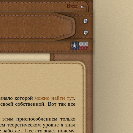
Вход
начало которой
можно найти тут
.
 своей собственной. Вот так все
 этим приспособлением только
ем теоретическом уровне я знал
 работает. Пес его знает почему.