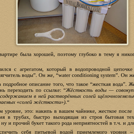
вартире была хорошей, поэтому глубоко в тему я нико
мился с агрегатом, который в водопроводной цепочк
ягчитель воды”. Он же, “water conditioning system”. Он же
а подробное описание того, что такое “жесткая вода”.
нь переходить по ссылке: “
Жёсткость воды — совокупн
 содержанием в ней растворённых солей щёлочноземель
ываемых «солей жёсткости»).
“
м уровне, это: накипь в вашем чайнике, жесткое после 
ия в трубах, быстро выходящая из строя бытовая те
 ну и прочий букет такого рода неприятностей в т.ч. и дл
еспечить себя питьевой водой приемлемого уровня 