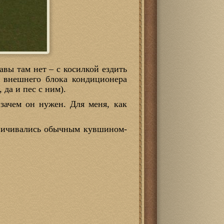
авы там нет – с косилкой ездить
а внешнего блока кондиционера
 да и пес с ним).
зачем он нужен. Для меня, как
раничивались обычным кувшином-