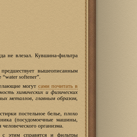
гда не влезал. Кувшина-фильтра
е предшествует вышеописанным
 “water softener”.
 Желающие могут
сами почитать в
ость химических и физических
ных металлов, главным образом,
стирки постельное белье, плохо
хника (посудомоечные машины,
я человеческого организма.
– с этим справятся и фильтры