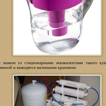
л знаком со стационарными эквавалентами такого ку
овиной и выводятся маленьким краником: