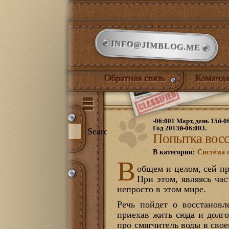
INFO@JIMBLOG.ME
Обратная связь
Команда
-06:001 Март, день 15й-0
Год 2013й-06:003.
Search
Попытка восс
В категории:
Система 
В
общем и целом, сей пр
и:
При этом, являясь час
344)
непросто в этом мире.
илый дом
(132)
нет
(21)
Речь пойдет о восстанов
ожая
(1)
приехав жить сюда и долго
иная
(17)
про смягчитель воды в своем
йская комната
(18)