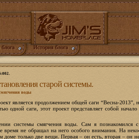
 блога
История блога
6:002.
тановления старой системы.
смягчения воды
оект является продолжением общей саги “Весна-2013”, 
тью одной саги, этот проект представляет собой начало
лении системы смягчения воды. Сам я познакомился с
е время не обращал на него особого внимания. На неко
 доме только две вещи. Первая – он есть, вторая – он не