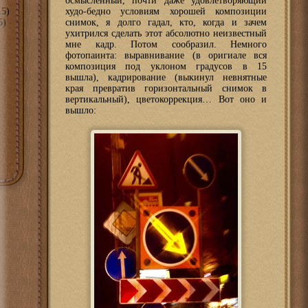
осмысленный, почти даже удовлетворяющий
5)
худо-бедно условиям хорошей композиции
5)
снимок, я долго гадал, кто, когда и зачем
ухитрился сделать этот абсолютно неизвестный
мне кадр. Потом сообразил. Немного
фотопаинта: выравнивание (в оригиале вся
композиция под уклоном градусов в 15
вышла), кадрирование (выкинул невнятные
края превратив горизонтальный снимок в
вертикальный), цветокоррекция… Вот оно и
вышло: