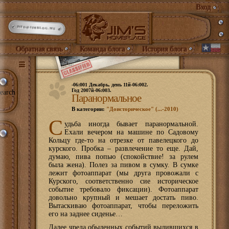
Вход
INFO@JIMBLOG.ME
Обратная связь
Команда блога
История блога
-06:001 Декабрь, день 11й-06:002.
Год 2007й-06:003.
earch
Паранормальное
В категории:
"Доисторическое" (...-2010)
С
удьба иногда бывает паранормальной.
Ехали вечером на машине по Садовому
Кольцу где-то на отрезке от павелецкого до
курского. Пробка – развлечение то еще. Дай,
думаю, пива попью (спокойствие! за рулем
была жена). Полез за пивом в сумку. В сумке
лежит фотоаппарат (мы друга провожали с
Курского, соответственно сие историческое
событие требовало фиксации). Фотоаппарат
довольно крупный и мешает достать пиво.
Вытаскиваю фотоаппарат, чтобы переложить
его на заднее сиденье…
Далее чреда обыденных событий вылившихся в