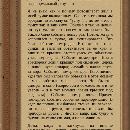
паранормальный результат.
5)
Я не знаю как и почему фотоаппарат жил в
моей сумке включенным. Скорее всего пока мы
бродили по вокзалу он “уснул”, а потом я его в
сумку так и запихнул. Обычно я так не делаю,
но тут уж что-то совсем я заморочен был.
Таково было событие номер раз. Потом, когда я
копошился в сумке, он активировался. Это
было событие номер два. Вытаскивая его из
8)
сумки, я зацепил объективом за ее край и
защитная крышка отстегнулась от объектива
упав под сиденье. Событие номер три. Пока я
враскоряку ловил крышку под сиденьем, держа
в одной руке аппарат, случайно нажал спуск
затвора. Событие номер четыре. Естественно,
куда там был направлен объектив в этот момент
3)
– меня заботило меньше всего. Но объектив
смотрел в окно (скорее всего боковое, хотя и не
уверен – я в тот момент ловил крышку под
сиденьем). Событие номер пять. Причем
последнее событие особенно паранормально. В
кадр не попала, ни боковая стойка, ни зеркало,
ни жена за рулем, ни сиденье или хотя бы
приборная доска… Чистый кадр, как будто я
будучи на улице снимал, а не из машины.
)
Дома, когда я наткнулся на вполне