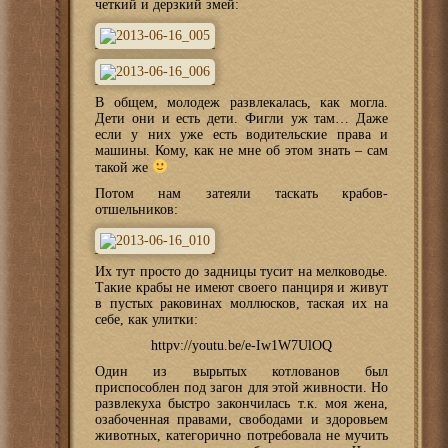
четкий и дерзкий змей:
В общем, молодеж развлекалась, как могла.
Дети они и есть дети. Фигли уж там… Даже
если у них уже есть водительские права и
машины. Кому, как не мне об этом знать – сам
такой же
Потом нам затеяли таскать крабов-
отшельников:
Их тут просто до задницы тусит на мелководье.
Такие крабы не имеют своего панциря и живут
в пустых раковинах моллюсков, таская их на
себе, как улитки:
httpv://youtu.be/e-Iw1W7UlOQ
Один из вырытых котлованов был
приспособлен под загон для этой живности. Но
развлекуха быстро закончилась т.к. моя жена,
озабоченная правами, свободами и здоровьем
животных, категорично потребовала не мучить