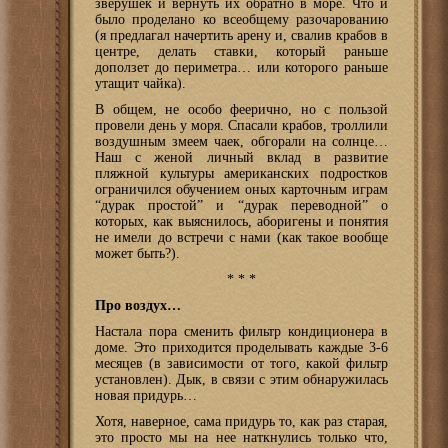
зверушек и вернуть их обратно в море. Что и
было проделано ко всеобщему разочарованию
(я предлагал начертить арену и, свалив крабов в
центре, делать ставки, который раньше
доползет до периметра… или которого раньше
утащит чайка).
В общем, не особо феерично, но с пользой
провели день у моря. Спасали крабов, троллили
воздушным змеем чаек, обгорали на солнце…
Наш с женой личный вклад в развитие
пляжной культуры американских подростков
ограничился обучением оных карточным играм
“дурак простой” и “дурак переводной” о
которых, как выяснилось, аборигены и понятия
не имели до встречи с нами (как такое вообще
может быть?).
* * *
Про воздух…
Настала пора сменить фильтр кондиционера в
доме. Это приходится проделывать каждые 3-6
месяцев (в зависимости от того, какой фильтр
установлен). Дык, в связи с этим обнаружилась
новая придурь…
Хотя, наверное, сама придурь то, как раз старая,
это просто мы на нее наткнулись только что,