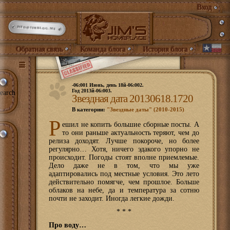
Вход
INFO@JIMBLOG.ME
Обратная связь
Команда блога
История блога
-06:001 Июнь, день 18й-06:002.
Год 2013й-06:003.
earch
Звездная дата 20130618.1720
В категории:
"Звездные даты" (2010-2015)
Р
ешил не копить большие сборные посты. А
то они раньше актуальность теряют, чем до
релиза доходят. Лучше покороче, но более
регулярно… Хотя, ничего эдакого упорно не
происходит. Погоды стоят вполне приемлемые.
Дело даже не в том, что мы уже
адаптировались под местные условия. Это лето
действительно помягче, чем прошлое. Больше
облаков на небе, да и температура за сотню
почти не заходит. Иногда легкие дожди.
* * *
Про воду…