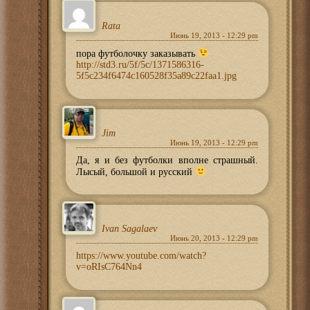
Rata
Июнь 19, 2013 - 12:29 pm
пора футболочку заказывать
http://std3.ru/5f/5c/1371586316-
5f5c234f6474c160528f35a89c22faa1.jpg
Jim
Июнь 19, 2013 - 12:29 pm
Да, я и без футболки вполне страшный.
Лысый, большой и русский
Ivan Sagalaev
Июнь 20, 2013 - 12:29 pm
https://www.youtube.com/watch?
v=oRIsC764Nn4