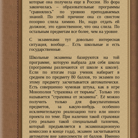
которые она получила еще в России. Но фора
закончилась – образовательные программы
“сравнялись” по уровню преподаваемых
знаний. По этой причине она со свистом
позорно слила химию. Но, надо отдать ей
должное, это единственное, что она слила. По
остальным предметам все более, чем на уровне.
С экзаменами тут довольно интересная
ситуация, вообще… Есть школьные и есть
государственные.
Школьные экзамены базируются на той
программе, которую выбрала для себя школа
(программы различаются от школе к школе).
Если по итогам года ученик набирает в
среднем по предмету 80 баллов, то экзамен по
этому предмету засчитывается автоматически.
Есть совершенно чумовая штука, как в игре
Монополия “страховка от тюрьмы”. Только это
называется “страховка от экзамена”. Её можно
получить только для факультативных
предметов, за какую-нибудь особенно
исключительную реализацию того или иного
проекта по теме. При наличии такой страховки
(это реально такой специальный талончик,
который предъявляется в экзаминационную
комиссию в конце года), экзамен засчитывается
автоматом вне зависимости от баллов. Именно