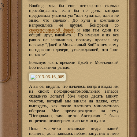
5)
Вообще, мы бы еще неизвестно сколько
5)
прособирались, если бы не дочь, которая
предъявила ультиматум “или купаться, или я не
знаю, что сделаю”. До кучи в компанию
напросились её друзья. Бойфренд со
свежепочиненой фарой
и еще там один их
общий друг, какой-то… По именам я их все
равно не запоминаю, поэтому прозвал эту
парочку “Джей и Молчаливый Боб” к немалому
негодованию дочери, утверждавшей, что “они
не такие”.
Большую часть времени Джей и Молчаливый
Боб посвятили рытью:
А вы бы видели, что началось, когда я выдал им
из своих походно-автомобильных запасов
складную лопату! Уже через десять минут,
участок, который мы заняли на пляже, стал
выглядеть, как после плотного минометного
обстрела. Мое предупреждение на тему
“Осторожно, там где-то Австралия…” было
встречено недоверием и легким испугом.
Пока мальчики осваивали недра нашей
планеты, дочь занялась небом, запустив в него