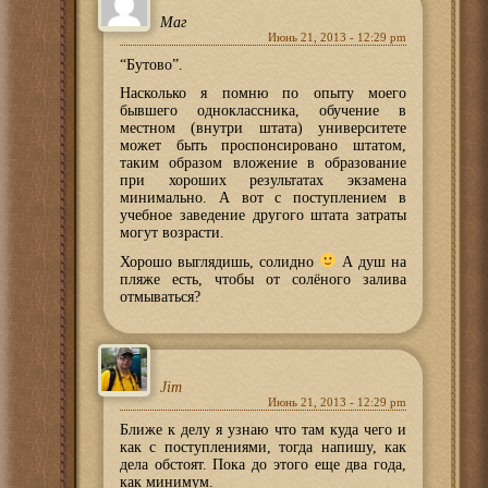
Маг
Июнь 21, 2013 - 12:29 pm
“Бутово”.
Насколько я помню по опыту моего
бывшего одноклассника, обучение в
местном (внутри штата) университете
может быть проспонсировано штатом,
таким образом вложение в образование
при хороших результатах экзамена
минимально. А вот с поступлением в
учебное заведение другого штата затраты
могут возрасти.
Хорошо выглядишь, солидно
А душ на
пляже есть, чтобы от солёного залива
отмываться?
Jim
Июнь 21, 2013 - 12:29 pm
Ближе к делу я узнаю что там куда чего и
как с поступлениями, тогда напишу, как
дела обстоят. Пока до этого еще два года,
как минимум.