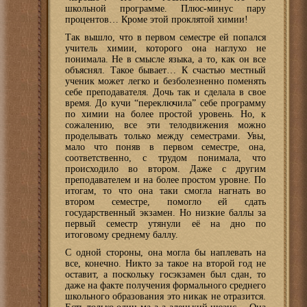
школьной программе. Плюс-минус пару
процентов… Кроме этой проклятой химии!
Так вышло, что в первом семестре ей попался
учитель химии, которого она наглухо не
понимала. Не в смысле языка, а то, как он все
объяснял. Такое бывает… К счастью местный
ученик может легко и безболезненно поменять
себе преподавателя. Дочь так и сделала в свое
время. До кучи “переключила” себе программу
по химии на более простой уровень. Но, к
сожалению, все эти телодвижения можно
проделывать только между семестрами. Увы,
мало что поняв в первом семестре, она,
соответственно, с трудом понимала, что
происходило во втором. Даже с другим
преподавателем и на более простом уровне. По
итогам, то что она таки смогла нагнать во
втором семестре, помогло ей сдать
государственный экзамен. Но низкие баллы за
первый семестр утянули её на дно по
итоговому среднему баллу.
С одной стороны, она могла бы наплевать на
все, конечно. Никто за такое на второй год не
оставит, а поскольку госэкзамен был сдан, то
даже на факте получения формального среднего
школьного образования это никак не отразится.