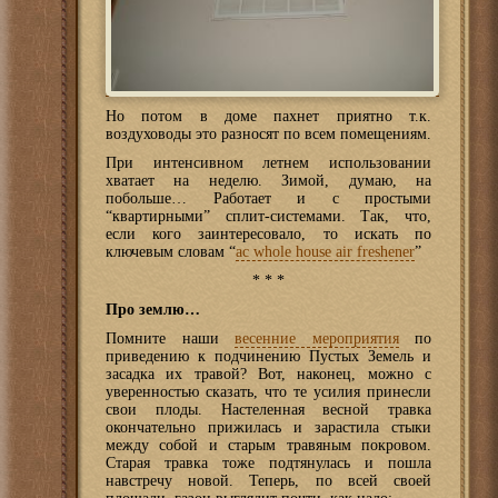
Но потом в доме пахнет приятно т.к.
воздуховоды это разносят по всем помещениям.
При интенсивном летнем использовании
хватает на неделю. Зимой, думаю, на
побольше… Работает и с простыми
“квартирными” сплит-системами. Так, что,
если кого заинтересовало, то искать по
ключевым словам “
ac whole house air freshener
”
* * *
Про землю…
Помните наши
весенние мероприятия
по
приведению к подчинению Пустых Земель и
засадка их травой? Вот, наконец, можно с
уверенностью сказать, что те усилия принесли
свои плоды. Настеленная весной травка
окончательно прижилась и зарастила стыки
между собой и старым травяным покровом.
Старая травка тоже подтянулась и пошла
навстречу новой. Теперь, по всей своей