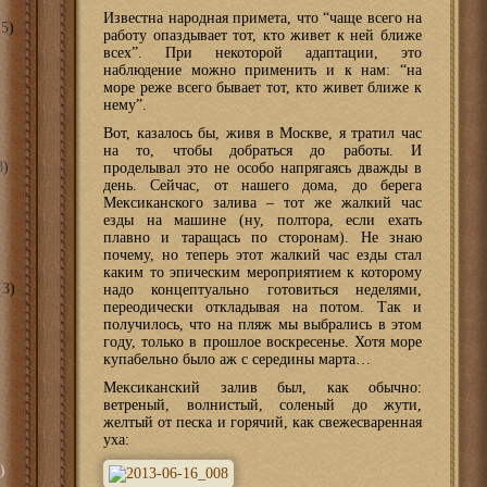
Известна народная примета, что “чаще всего на
5)
работу опаздывает тот, кто живет к ней ближе
всех”. При некоторой адаптации, это
наблюдение можно применить и к нам: “на
море реже всего бывает тот, кто живет ближе к
нему”.
Вот, казалось бы, живя в Москве, я тратил час
на то, чтобы добраться до работы. И
8)
проделывал это не особо напрягаясь дважды в
день. Сейчас, от нашего дома, до берега
Мексиканского залива – тот же жалкий час
езды на машине (ну, полтора, если ехать
плавно и таращась по сторонам). Не знаю
почему, но теперь этот жалкий час езды стал
каким то эпическим мероприятием к которому
3)
надо концептуально готовиться неделями,
переодически откладывая на потом. Так и
получилось, что на пляж мы выбрались в этом
году, только в прошлое воскресенье. Хотя море
купабельно было аж с середины марта…
Мексиканский залив был, как обычно:
ветреный, волнистый, соленый до жути,
желтый от песка и горячий, как свежесваренная
уха:
)