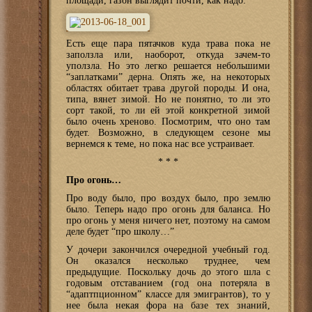
площади, газон выглядит почти, как надо:
Есть еще пара пятачков куда трава пока не
заползла или, наоборот, откуда зачем-то
уползла. Но это легко решается небольшими
“заплатками” дерна. Опять же, на некоторых
областях обитает трава другой породы. И она,
типа, вянет зимой. Но не понятно, то ли это
сорт такой, то ли ей этой конкретной зимой
было очень хреново. Посмотрим, что оно там
будет. Возможно, в следующем сезоне мы
вернемся к теме, но пока нас все устраивает.
* * *
Про огонь…
Про воду было, про воздух было, про землю
было. Теперь надо про огонь для баланса. Но
про огонь у меня ничего нет, поэтому на самом
деле будет “про школу…”
У дочери закончился очередной учебный год.
Он оказался несколько труднее, чем
предыдущие. Поскольку дочь до этого шла с
годовым отставанием (год она потеряла в
“адаптпционном” классе для эмигрантов), то у
нее была некая фора на базе тех знаний,