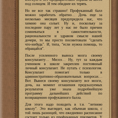
под солнцем. И тем обиднее их терять.
Но не все так страшно! Профуканный балл
можно заработать обратно… Дочь еще за
несколько месяцев предупредила нас, что
химию она сольет. Ну и, поскольку за
последние пару лет у нас не было причин
сомневаться в самостоятельности,
рациональности и здравом смысле нашей
дочери, то мы просто посоветовали “сделать
что-нибудь”. И, типа, “если нужна помощь, то
обращайся”.
После усиленного выноса мозга своему
консультанту… Мнэээ… Ну, тут за каждым
учеником в школе закреплен постоянный
личный консультант. Не путать с психологом.
Консультант помогает только в
административно-образовательных вопросах…
Вот. Вынеся своему консультанту все мозги,
дочь, на момент оглашения предсказуемых
результатов уже знала подробнейшую
программу дальнейших действий по
возвращению профуканного балла.
Для этого надо походить в т.н. “летнюю
школу”. Это выглядит, как обычная школа, с
той лишь разницей, что ежедневно расписание
состоит только из профуканных предметов. У