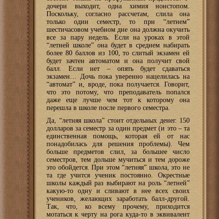
дочери выходит, одна химия нонстопом.
Поскольку, согласно рассчетам, слила она
только один семестр, то при “летнем”
шестичасовом учебном дне она должна окучить
все за пару недель. Если на уроках в этой
“летней школе” она будет в среднем набирать
более 80 баллов из 100, то слитый экзамен ей
будет зачтен автоматом и она получит свой
балл. Если нет – опять будет сдаваться
экзамен… Дочь пока уверенно нацелилась на
“автомат” и, вроде, пока получается. Говорит,
что это потому, что преподаватель попался
даже еще лучше чем тот к которому она
перешла в школе после первого семестра.
Да, “летняя школа” стоит отдельных денег. 150
долларов за семестр за один предмет (и это – та
единственная помощь, которая ей от нас
понадобилась для решения проблемы). Чем
больше предметов слил, за большее число
семестров, тем дольше мучиться и тем дороже
это обойдется. При этом “летняя” школа, это не
та где учится ученик постоянно. Окрестные
школы каждый раз выбирают на роль “летней”
какую-то одну и сливают в нее всех своих
учеников, желающих заработать балл-другой.
Так, что, ко всему прочему, приходится
мотаться к черту на рога куда-то в эквивалент