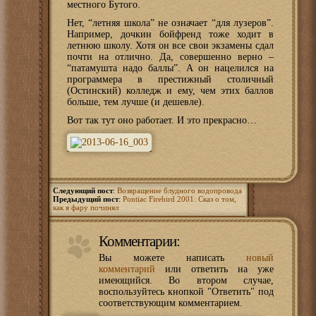
местного Бутого.
Нет, “летняя школа” не означает “для лузеров”.
Например, дочкин бойфренд тоже ходит в
летнюю школу. Хотя он все свои экзамены сдал
почти на отлично. Да, совершенно верно –
“патамушта надо баллы”. А он нацелился на
программера в престижный столичный
(Остинский) колледж и ему, чем этих баллов
больше, тем лучше (и дешевле).
Вот так тут оно работает. И это прекрасно…
Следующий пост
:
Возвращение блудного водопровода
Предыдущий пост
:
Pontiac Firebird 2001: Сказ о том,
как я фару починял
Комментарии:
Вы можете написать
новый
комментарий
или ответить на уже
имеющийся. Во втором случае,
воспользуйтесь кнопкой "Ответить" под
соответствующим комментарием.