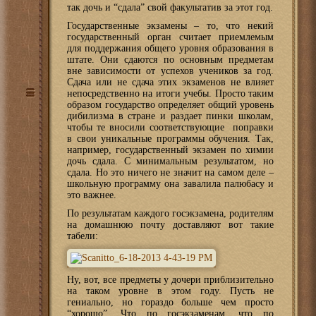
так дочь и “сдала” свой факультатив за этот год.
Государственные экзамены – то, что некий
государственный орган считает приемлемым
для поддержания общего уровня образования в
штате. Они сдаются по основным предметам
вне зависимости от успехов учеников за год.
Сдача или не сдача этих экзаменов не влияет
непосредственно на итоги учебы. Просто таким
образом государство определяет общий уровень
дибилизма в стране и раздает пинки школам,
чтобы те вносили соответствующие поправки
в свои уникальные программы обучения. Так,
например, государственный экзамен по химии
дочь сдала. С минимальным результатом, но
сдала. Но это ничего не значит на самом деле –
школьную программу она завалила палюбасу и
это важнее.
По результатам каждого госэкзамена, родителям
на домашнюю почту доставляют вот такие
табели:
Ну, вот, все предметы у дочери приблизительно
на таком уровне в этом году. Пусть не
гениально, но гораздо больше чем просто
“хорошо”. Что по госэкзаменам, что по