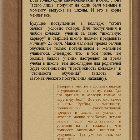
Есть только один ма-а-а-аленький нюанс… Она
“всего лишь” получит на один балл меньше к
моменту выпуска из школы. И это в корне
меняет все.
Будущее поступление в колледж “стоит
баллов”, условно говоря. Для поступления в
любой колледж, ученик за свою “школьную
карьеру” в старшей школе должен предъявить
минимум
21 балл. Максимальный предел баллов
обусловлен только потенциалом и желанием
учащегося. Очевидно, что, в том числе, чем
больше баллов ученик настреляет за время
учебы в школе, тем шоколаднее для родителей
будет соотношение “престижность колледжа” к
“стоимости обучения” (вплоть до
автоматического поступления нахаляву).
Наверное, многие в фильмах видели
и удивлялись вот этому, типа: “да
его приняли в колледж только за
игру в футбол!”. Вот это оно самое
и есть. Футбол, в частности,
полноценный факультативный
предмет в школе, за успехи в
котором можно заработать немало
баллов, если концептуально и
успешно на это нажимать, что
принесет ощутимые ништяки в
будущем… Тут уж кто чем, как
говорится…