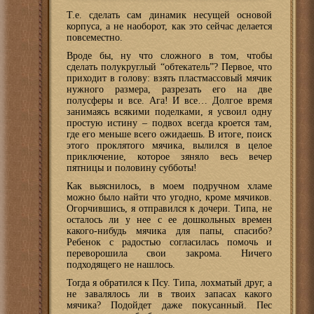
Т.е. сделать сам динамик несущей основой
корпуса, а не наоборот, как это сейчас делается
повсеместно.
Вроде бы, ну что сложного в том, чтобы
сделать полукруглый “обтекатель”? Первое, что
приходит в голову: взять пластмассовый мячик
нужного размера, разрезать его на две
полусферы и все. Ага! И все… Долгое время
занимаясь всякими поделками, я усвоил одну
простую истину – подвох всегда кроется там,
где его меньше всего ожидаешь. В итоге, поиск
этого проклятого мячика, вылился в целое
приключение, которое зяняло весь вечер
пятницы и половину субботы!
Как выяснилось, в моем подручном хламе
можно было найти что угодно, кроме мячиков.
Огорчившись, я отправился к дочери. Типа, не
осталось ли у нее с ее дошкольных времен
какого-нибудь мячика для папы, спасибо?
Ребенок с радостью согласилась помочь и
переворошила свои закрома. Ничего
подходящего не нашлось.
Тогда я обратился к Псу. Типа, лохматый друг, а
не завалялось ли в твоих запасах какого
мячика? Подойдет даже покусанный. Пес