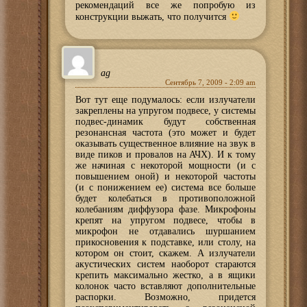
рекомендаций все же попробую из
конструкции выжать, что получится
ag
Сентябрь 7, 2009 - 2:09 am
Вот тут еще подумалось: если излучатели
закреплены на упругом подвесе, у системы
подвес-динамик будут собственная
резонансная частота (это может и будет
оказывать существенное влияние на звук в
виде пиков и провалов на АЧХ). И к тому
же начиная с некоторой мощности (и с
повышением оной) и некоторой частоты
(и с понижением ее) система все больше
будет колебаться в противоположной
колебаниям диффузора фазе. Микрофоны
крепят на упругом подвесе, чтобы в
микрофон не отдавались шуршанием
прикосновения к подставке, или столу, на
котором он стоит, скажем. А излучатели
акустических систем наоборот стараются
крепить максимально жестко, а в ящики
колонок часто вставляют дополнительные
распорки. Возможно, придется