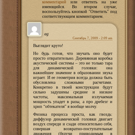
комментарий
или ответить на уже
имеющийся. Во втором случае,
воспользуйтесь кнопкой "Ответить" под
соответствующим комментарием.
ag
Сентябрь 7, 2009 - 2:09 am
Выглядит круто!
Но будь готов, что звучать оно будет
просто отвратительно. Деревянная коробка
акустической системы – это не только тара
для динамической головки: она
важнейшее значение в образовании звука
играет. И ее геометрия всегда должна быть
обусловлена сложными расчетами.
Конкретно в твоей конструкции будут
сильно задушены средние и низкие
частоты, максимальная излучаемая
мощность упадет в разы, а про дребезг и
хрип “обтекателя” я вообще молчу.
Физика процесса проста, как гвоздь:
диффузор динамической головки двигает
воздух спереди и сзади относительно себя,
совершая возвратно-поступательные
движения (будучи приводимым в