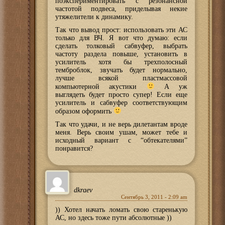
поэкспериментировать с резонансной
частотой подвеса, приделывая некие
утяжелители к динамику.
Так что вывод прост: использовать эти АС
только для ВЧ. Я вот что думаю: если
сделать толковый сабвуфер, выбрать
частоту раздела повыше, установить в
усилитель хотя бы трехполосный
темброблок, звучать будет нормально,
лучше всякой пластмассовой
компьютерной акустики
А уж
выглядеть будет просто супер! Если еще
усилитель и сабвуфер соответствующим
образом оформить
Так что удачи, и не верь дилетантам вроде
меня. Верь своим ушам, может тебе и
исходный вариант с “обтекателями”
понравится?
dkraev
Сентябрь 3, 2011 - 2:09 am
)) Хотел начать ломать свою старенькую
АС, но здесь тоже пути абсолютные ))