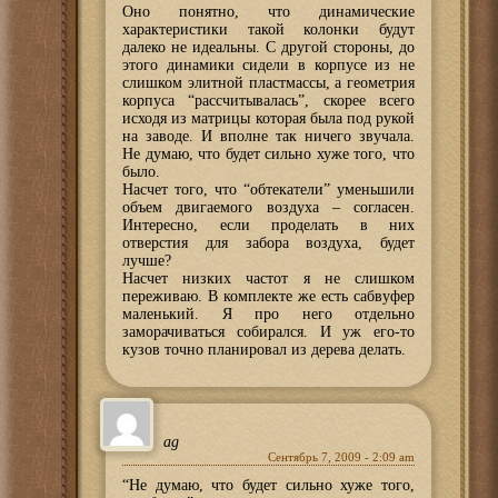
Оно понятно, что динамические
характеристики такой колонки будут
далеко не идеальны. С другой стороны, до
этого динамики сидели в корпусе из не
слишком элитной пластмассы, а геометрия
корпуса “рассчитывалась”, скорее всего
исходя из матрицы которая была под рукой
на заводе. И вполне так ничего звучала.
Не думаю, что будет сильно хуже того, что
было.
Насчет того, что “обтекатели” уменьшили
объем двигаемого воздуха – согласен.
Интересно, если проделать в них
отверстия для забора воздуха, будет
лучше?
Насчет низких частот я не слишком
переживаю. В комплекте же есть сабвуфер
маленький. Я про него отдельно
заморачиваться собирался. И уж его-то
кузов точно планировал из дерева делать.
ag
Сентябрь 7, 2009 - 2:09 am
“Не думаю, что будет сильно хуже того,