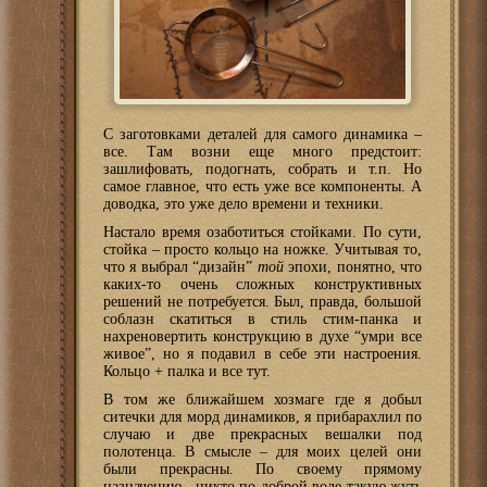
С заготовками деталей для самого динамика –
все. Там возни еще много предстоит:
зашлифовать, подогнать, собрать и т.п. Но
самое главное, что есть уже все компоненты. А
доводка, это уже дело времени и техники.
Настало время озаботиться стойками. По сути,
стойка – просто кольцо на ножке. Учитывая то,
что я выбрал “дизайн”
той
эпохи, понятно, что
каких-то очень сложных конструктивных
решений не потребуется. Был, правда, большой
соблазн скатиться в стиль стим-панка и
нахреновертить конструкцию в духе “умри все
живое”, но я подавил в себе эти настроения.
Кольцо + палка и все тут.
В том же ближайшем хозмаге где я добыл
ситечки для морд динамиков, я прибарахлил по
случаю и две прекрасных вешалки под
полотенца. В смысле – для моих целей они
были прекрасны. По своему прямому
назначению, никто по доброй воле такую жуть