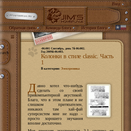
Вход
INFO@JIMBLOG.ME
Обратная связь
Команда блога
История блога
-06:001 Сентябрь, день 7й-06:002.
Год 2009й-06:003.
earch
Колонки в стиле classic. Часть
1
В категории:
Электроника
Д
авно хотел что-нибудь
сделать со своей
прикомпьютерной акустикой.
Благо, что в этом плане я не
слишком притязателен,
никаких там хай-фай
суперсистем мне не надо –
просто хорошего звучания
вполне достаточно.
Моя прежняя акустическая 2.1 система от