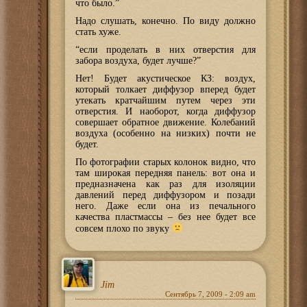
что было.”
Надо слушать, конечно. По виду должно
стать хуже.
“если проделать в них отверстия для
забора воздуха, будет лучше?”
Нет! Будет акустическое КЗ: воздух,
который толкает диффузор вперед будет
утекать кратчайшим путем через эти
отверстия. И наоборот, когда диффузор
совершает обратное движение. Колебаний
воздуха (особенно на низких) почти не
будет.
По фотографии старых колонок видно, что
там широкая передняя панель: вот она и
предназначена как раз для изоляции
давлений перед диффузором и позади
него. Даже если она из печального
качества пластмассы – без нее будет все
совсем плохо по звуку
Jim
Сентябрь 7, 2009 - 2:09 am