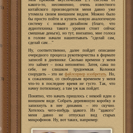
какого-то, несомненно, очень известного
5)
китайского производителя меня давно уже
утомила своим внешним видом. Можно было
бы просто пойти и купить новую аналогичную
систему с новым дизайном (благо, что
аудиотехника такого уровня стоит сейчас
смешные деньги), но тут, внезапно, мне голоса
в голове начали нашептывать “сделай сам,
сделай сам…”
8)
Ну, соответственно, далее пойдет описание
очередного процесса рукотворчества в формате
записей в дневнике. Сколько времени у меня
это займет – пока непонятно. Затея, сама по
себе, не слишком трудоемкая. Колонки
соорудить – это не
файлсервер изобретать
. Но,
3)
к сожалению, со свободным временем у меня
что-то в последнее время не густо. Так, что
начну потихоньку, а там уж как пойдет.
Понятно, что начать пришлось с некоей идеи о
внешнем виде. Собрать деревянную коробку и
запихнуть в нее динамик – это скучно.
Хотелось чего-нибудь эдакого. Из “эдакого”
меня давно не отпускал вид старых
микрофонов. Ну, вот таких, например:
)