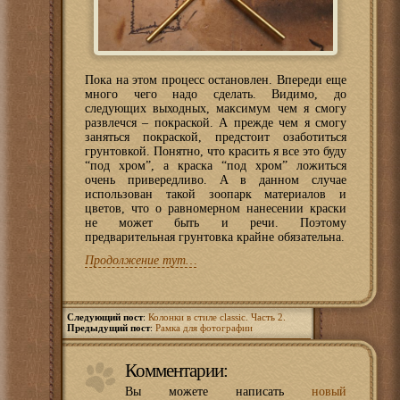
Пока на этом процесс остановлен. Впереди еще
много чего надо сделать. Видимо, до
следующих выходных, максимум чем я смогу
развлечся – покраской. А прежде чем я смогу
заняться покраской, предстоит озаботиться
грунтовкой. Понятно, что красить я все это буду
“под хром”, а краска “под хром” ложиться
очень привередливо. А в данном случае
использован такой зоопарк материалов и
цветов, что о равномерном нанесении краски
не может быть и речи. Поэтому
предварительная грунтовка крайне обязательна.
Продолжение тут…
Следующий пост
:
Колонки в стиле classic. Часть 2.
Предыдущий пост
:
Рамка для фотографии
Комментарии:
Вы можете написать
новый