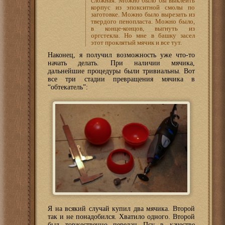
сложная. Можно было бы выклеить
корпус из эпокситной смолы по
заготовке. Можно было вырезать из
твердого пенопласта. Можно было,
в конце-концов, выгнуть из
оргстекла. Но мне в башку засел
этот проклятый мячик и все тут.
Наконец, я получил возможность уже что-то
начать делать. При наличии мячика,
дальнейшие процедуры были тривиальны. Вот
все три стадии превращения мячика в
“обтекатель”:
Я на всякий случай купил два мячика. Второй
так и не понадобился. Хватило одного. Второй
был торжественно передан Псу в качестве