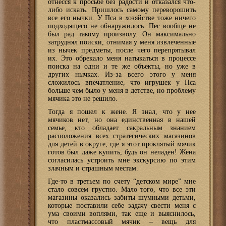
отнесся к просьбе без радости и отказался что-
либо искать. Пришлось самому переворошить
все его нычки. У Пса в хозяйстве тоже ничего
подходящего не обнаружилось. Пес вообще не
был рад такому произволу. Он максимально
затруднял поиски, отнимая у меня извлеченные
из нычек предметы, после чего перепрятывал
их. Это обрекало меня натыкаться в процессе
поиска на одни и те же объекты, но уже в
других нычках. Из-за всего этого у меня
сложилось впечатление, что игрушек у Пса
больше чем было у меня в детстве, но проблему
мячика это не решило.
Тогда я пошел к жене. Я знал, что у нее
мячиков нет, но она единственная в нашей
семье, кто обладает сакральным знанием
расположения всех стратегических магазинов
для детей в округе, где я этот проклятый мячик
готов был даже купить, будь он неладен! Жена
согласилась устроить мне экскурсию по этим
злачным и страшным местам.
Где-то в третьем по счету “детском мире” мне
стало совсем грустно. Мало того, что все эти
магазины оказались забиты шумными детьми,
которые поставили себе задачу свести меня с
ума своими воплями, так еще и выяснилось,
что пластмассовый мячик – вещь для