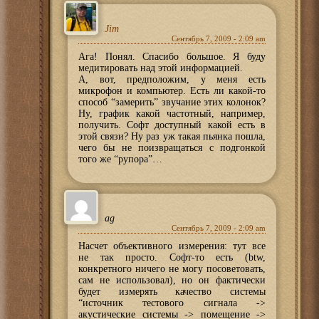
Jim
Сентябрь 7, 2009 - 2:09 am
Ага! Понял. Спасибо большое. Я буду
медитировать над этой информацией.
А, вот, предположим, у меня есть
микрофон и компьютер. Есть ли какой-то
способ “замерить” звучание этих колонок?
Ну, график какой частотный, например,
получить. Софт доступный какой есть в
этой связи? Ну раз уж такая пьянка пошла,
чего бы не поизвращаться с подгонкой
того же “рупора”…
ag
Сентябрь 7, 2009 - 2:09 am
Насчет объективного измерения: тут все
не так просто. Софт-то есть (btw,
конкретного ничего не могу посоветовать,
сам не использовал), но он фактически
будет измерять качество системы
“источник тестового сигнала ->
акустические системы -> помещение ->