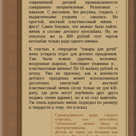
современной детской промышленности
совершенно неприемлимая. Резиновых –
навалом. С рисунком, без рисунка, гладких, с
выдавленными узорами – завались. Но
простой, жесткий пластмассовый мячик –
фигу! Самое близкое, что можно было найти:
мячик в составе детского кегельбана. Ну, не
покупать же за 400 рублей этот чертов
кегельбан только ради одного мячика.
К счастью, в очередном “товары для детей”
жена углядела отдел для детских праздников.
Там были всякие дудочки, колпачки,
воздушные шарики, блестящие упаковки и…
пластмассовые мячики! По 10 жалких рублей за
штуку. Ума не приложу, как в контексте
детского праздника может использоваться
достаточно увесистый и жесткий
пластмассовый мячик (если только не для kill-
party, где дети могут поубивать друг друга
кидаясь этими ядрами), но я не стал выяснять.
Уж очень идеально мячик подходил по размеру
и твердости к тому, что я искал.
Справедливости ради, следует
отметить, что изготовить
“обтекатель” можно было и
альтернативными способами.
Деталь не такая уж большая или