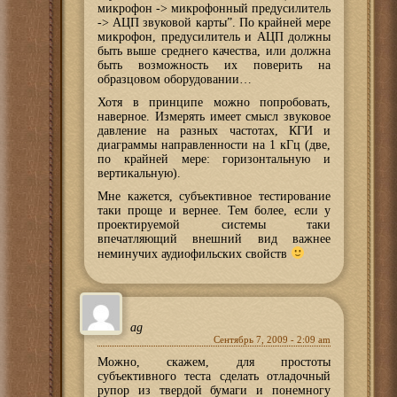
микрофон -> микрофонный предусилитель
-> АЦП звуковой карты”. По крайней мере
микрофон, предусилитель и АЦП должны
быть выше среднего качества, или должна
быть возможность их поверить на
образцовом оборудовании…
Хотя в принципе можно попробовать,
наверное. Измерять имеет смысл звуковое
давление на разных частотах, КГИ и
диаграммы направленности на 1 кГц (две,
по крайней мере: горизонтальную и
вертикальную).
Мне кажется, субъективное тестирование
таки проще и вернее. Тем более, если у
проектируемой системы таки
впечатляющий внешний вид важнее
неминучих аудиофильских свойств
ag
Сентябрь 7, 2009 - 2:09 am
Можно, скажем, для простоты
субъективного теста сделать отладочный
рупор из твердой бумаги и понемногу