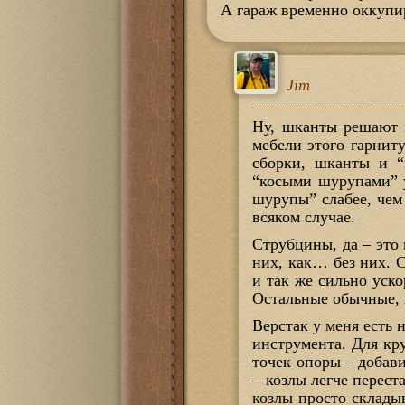
А гараж временно оккупи
Jim
Ну, шканты решают п
мебели этого гарнит
сборки, шканты и “
“косыми шурупами” у
шурупы” слабее, чем
всяком случае.
Струбцины, да – это
них, как… без них. 
и так же сильно уск
Остальные обычные, 
Верстак у меня есть 
инструмента. Для кр
точек опоры – добави
– козлы легче перест
козлы просто склады