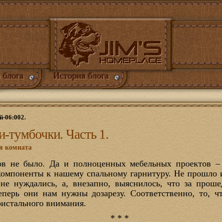
 блога
История блога
й-06:002.
и-тумбочки. Часть 1.
я комната
ов не было. Да и полноценных мебельных проектов –
компоненты к нашему спальному гарнитуру. Не прошло и
не нуждались, а, внезапно, выяснилось, что за прош
еперь они нам нужны дозарезу. Соответственно, то, ч
ристального внимания.
* * *