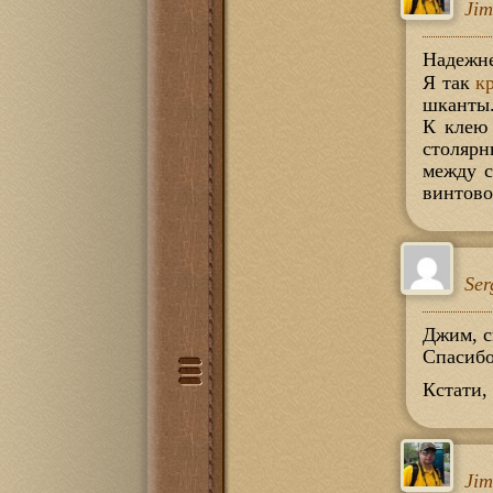
Ji
Надежне
Я так
к
шканты
К клею 
столярн
между с
винтово
Ser
Джим, с
Спасибо
Кстати,
Ji