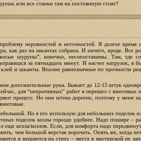
руешь или все станки там на постоянную стоят?
роблему неровностей и неточностей. Я долгое время 
ура, как раз на шкантах собрана. И ничего, вроде. Все
косые шурупы”, конечно, несопоставимы. Там, где с
правишся за пятнадцать минут. И насчет нагрузок, я бы
 клей и шканты. Вполне равнозначные по прочности реш
 мои дополнительные руки. Бывает до 12-15 штук одновр
Сейчас, для “оперативных” работ я перешел с винтовых 
оряют процесс. Но они штеко дорогие, поэтому у меня з
винтовые.
небольшой. Но я его использую для небольших поделок ил
упных поделок козлы гораздо удобнее. Надо пошире – р
л еще козла/козлов. Если, для комфорта надо передвинут
авить, чем большой верстак ворочать. Опять же, когда н
ваются и вешаются на стену – места в мастерской не з