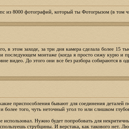
пс из 8000 фотографий, который ты Фотогрызом (в том ч
, в этом заходе, за три дня камера сделала более 15 ты
ри последующем монтаже (когда я просто сижу курю и пр
овне видео. До этого они все без разбора собираются в о
какие приспособления бывают для соединения деталей под
и более того, чуть неточный угол то или слишком глубо
е использовал. Нужно будет попробовать для некритичны
используешь струбцины. И верстака, как такового нет. 