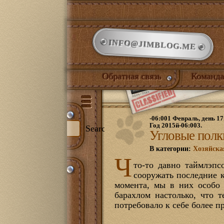
INFO@JIMBLOG.ME
Обратная связь
Команда
-06:001 Февраль, день 17
Год 2015й-06:003.
Search
Угловые полк
В категории:
Хозяйска
Ч
то-то давно таймлэпс
и:
сооружать последние 
344)
момента, мы в них особо 
илый дом
(132)
барахлом настолько, что т
нет
(21)
потребовало к себе более п
ожая
(1)
иная
(17)
йская комната
(18)