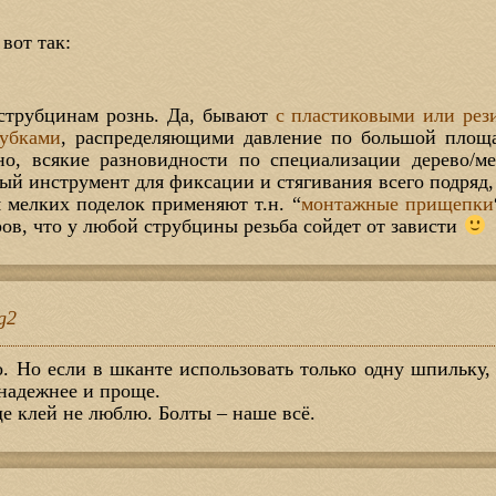
вот так:
струбцинам рознь. Да, бывают
с пластиковыми или рез
убками
, распределяющими давление по большой площ
но, всякие разновидности по специализации дерево/мет
ый инструмент для фиксации и стягивания всего подряд,
я мелких поделок применяют т.н. “
монтажные прищепки
ров, что у любой струбцины резьба сойдет от зависти
g2
. Но если в шканте использовать только одну шпильку, 
 надежнее и проще.
е клей не люблю. Болты – наше всё.