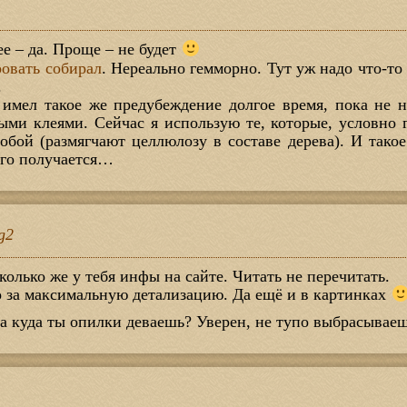
m
е – да. Проще – не будет
ровать собирал
. Нереально гемморно. Тут уж надо что-то
.
имел такое же предубеждение долгое время, пока не 
ыми клеями. Сейчас я использую те, которые, условно 
обой (размягчают целлюлозу в составе дерева). И тако
го получается…
g2
колько же у тебя инфы на сайте. Читать не перечитать.
 за максимальную детализацию. Да ещё и в картинках
 а куда ты опилки деваешь? Уверен, не тупо выбрасывае
m