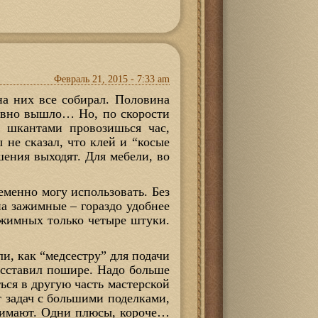
Февраль 21, 2015 - 7:33 am
на них все собирал. Половина
 ровно вышло… Но, по скорости
о шкантами провозишься час,
 не сказал, что клей и “косые
ения выходят. Для мебели, во
еменно могу использовать. Без
на зажимные – гораздо удобнее
ажимных только четыре штуки.
и, как “медсестру” для подачи
асставил пошире. Надо больше
ься в другую часть мастерской
ет задач с большими поделками,
анимают. Одни плюсы, короче…