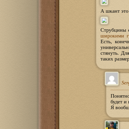
А шкант это 
Струбцины 
широкими г
Есть, конеч
универсальн
стянуть. Дл
таких разме
Ser
Понятно
будет и
Я вообщ