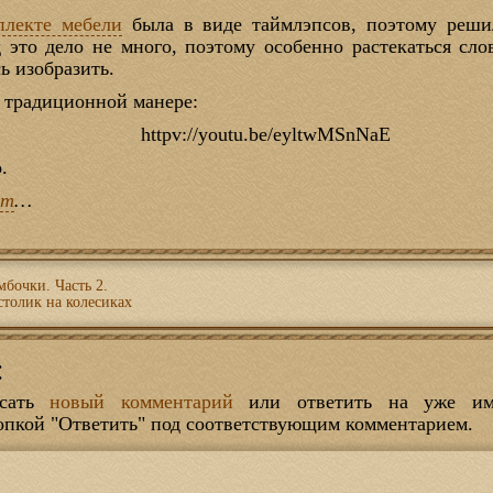
плекте мебели
была в виде таймлэпсов, поэтому реши
 это дело не много, поэтому особенно растекаться сло
сь изобразить.
й традиционной манере:
httpv://youtu.be/eyltwMSnNaE
.
ут
…
бочки. Часть 2.
толик на колесиках
:
исать
новый комментарий
или ответить на уже име
опкой "Ответить" под соответствующим комментарием.