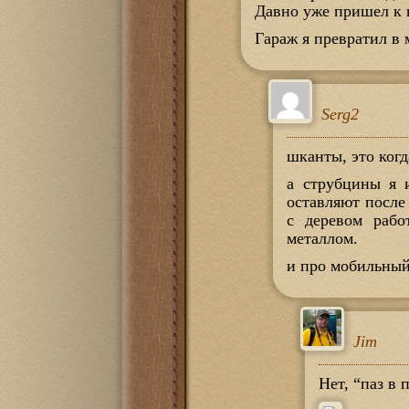
Давно уже пришел к 
Гараж я превратил в
Serg2
шканты, это когд
а струбцины я 
оставляют после
с деревом рабо
металлом.
и про мобильный
Jim
Нет, “паз в 