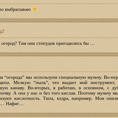
упо выбрасываю
g2
е огород? Там они стопудов пригодились бы …
m
 “огорода” мы используем специальную мульчу. Во-пер
щепа. Мелкую “пыль”, что выдает мой инструмент,
ую канаву. Во-вторых, я работаю, в основном, с ду
почву. А она у нас и без того кислая. Поэтому мульчу м
изуют кислотность. Типа, кедра, например. Мои опил
т… Нафиг…