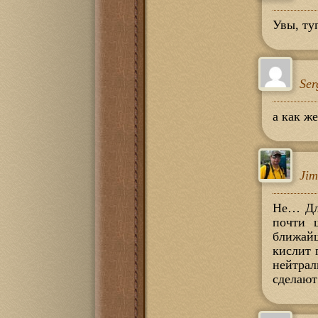
Увы, т
Ser
а как ж
Ji
Не… Для
почти 
ближайш
кислит 
нейтрал
сделаю