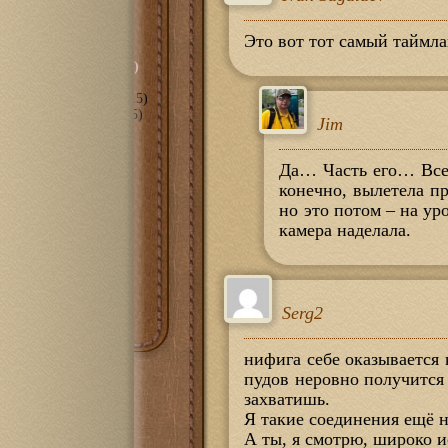
сть
(297)
орическое" (…-2010)
Это вот тот самый таймла
ные даты" (2010-2015)
анное" (2018-2022)
(15)
пное" (2011-2017)
(105)
Jim
е
(70)
мира С++
(3)
Да… Часть его… Всего
оль
(6)
(43)
конечно, вылетела п
1100
(14)
но это потом – на ур
t eBook
(10)
камера наделала.
PRS-300
(7)
PRS-505
(10)
PRS-700
(7)
очная
(18)
Serg2
нифига себе оказывается 
пудов неровно получится 
захватишь.
Я такие соединения ещё н
А ты, я смотрю, широко 