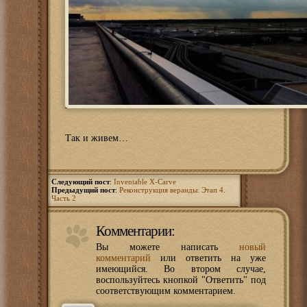
Так и живем…
Следующий пост
:
Inventable X-Carve
Предыдущий пост
:
Реконструкция веранды: Этап 4.
Часть 2
Комментарии:
Вы можете написать
новый
комментарий
или ответить на уже
имеющийся. Во втором случае,
воспользуйтесь кнопкой "Ответить" под
соответствующим комментарием.