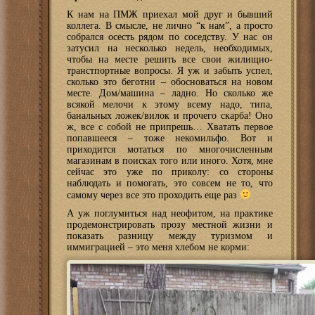
К нам на ПМЖ приехал мой друг и бывший
коллега. В смысле, не лично “к нам”, а просто
собрался осесть рядом по соседству. У нас он
затусил на несколько недель, необходимых,
чтобы на месте решить все свои жилищно-
транстпортные вопросы. Я уж и забыть успел,
сколько это беготни – обосноваться на новом
месте. Дом/машина – ладно. Но сколько же
всякой мелочи к этому всему надо, типа,
банальных ложек/вилок и прочего скарба! Оно
ж, все с собой не припрешь… Хватать первое
попавшееся – тоже некомильфо. Вот и
приходится мотаться по многочисленным
магазинам в поисках того или иного. Хотя, мне
сейчас это уже по приколу: со стороны
наблюдать и помогать, это совсем не то, что
самому через все это проходить еще раз
А уж поглумиться над неофитом, на практике
продемонстрировать прозу местной жизни и
показать разницу между туризмом и
иммиграцией – это меня хлебом не корми: