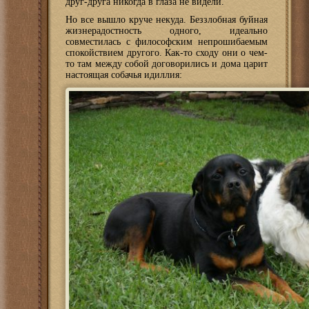
друг-друга никогда в глаза не видели.
Но все вышло круче некуда. Беззлобная буйная
жизнерадостность одного, идеально
совместилась с философским непрошибаемым
спокойствием другого. Как-то сходу они о чем-
то там между собой договорились и дома царит
настоящая собачья идиллия: