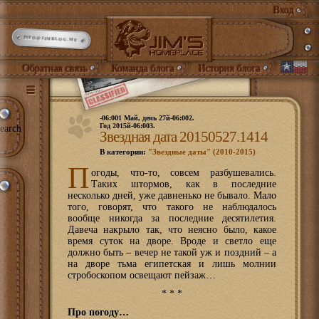
Вход
INFO@JIMBLOG.ME
Обратная связь
Команда блога
История блога
-06:001 Май, день 27й-06:002.
Год 2015й-06:003.
earch
Звездная дата 20150527.1414
В категории:
"Звездные даты" (2010-2015)
П
огоды, что-то, совсем разбушевались.
Таких штормов, как в последние
несколько дней, уже давненько не бывало. Мало
того, говорят, что такого не наблюдалось
вообще никогда за последние десятилетия.
Давеча накрыло так, что неясно было, какое
время суток на дворе. Вроде и светло еще
должно быть – вечер не такой уж и поздний – а
на дворе тьма египетская и лишь молнии
стробоскопом освещают пейзаж…
* * *
Про погоду…