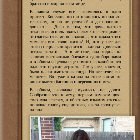
братство и мир во всем мире.
В нашем случае все закончилось в один
присест. Конечно, песню пришлось исполнять
телефону, но он не успел её и до половины
доиграть… Дело в том, что дочь наотрез
отказалась использовать палку. Со светящимися
от счастья глазами она заявила, что ждала этого
момента всю свою жизнь! И, что у нее для
этого специально хранится… катана. Довольно
острая, кстати… А в детстве, она ходила на
занятия восточными боевыми единоборствами
и в общем и целом еще помнит за какой конец
надо это оружие держать. Там у нее, конечно,
были палки-имитаторы тогда. Но все течет, все
меняется. Вот уже и катана на стене в комнате
висит вместо бастонов и деревянного меча…
В общем, лошадка мучилась не долго.
Сообразив что к чему, первым взмахом дочь
смахнула веревку, и обратным взмахом отсекла
поняшке голову еще до того, как та грохнулась
на пол: