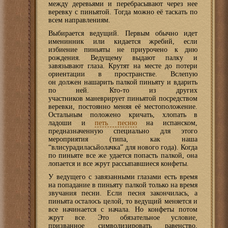
между деревьями и перебрасывают через нее
веревку с пиньятой. Тогда можно её таскать по
всем направлениям.
Выбирается ведущий. Первым обычно идет
именинник или кидается жребий, если
избиение пиньяты не приурочено к дню
рождения. Ведущему выдают палку и
завязывают глаза. Крутят на месте до потери
ориентации в пространстве. Вслепую
он должен нашарить палкой пиньяту и вдарить
по ней. Кто-то из других
участников маневрирует пиньятой посредством
веревки, постоянно меняя её местоположение.
Остальным положено кричать, хлопать в
ладоши и
петь песню
на испанском,
предназначенную специально для этого
мероприятия (типа, как наша
“влисурадиласьйолачка” для нового года). Когда
по пиньяте все же удается попасть палкой, она
лопается и все жрут рассыпавшиеся конфеты.
У ведущего с завязанными глазами есть время
на попадание в пиньяту палкой только на время
звучания песни. Если песня закончилась, а
пиньята осталось целой, то ведущий меняется и
все начинается с начала. Но конфеты потом
жрут все. Это обязательное условие,
призванное символизировать равенство,