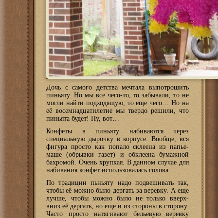
Дочь с самого детства мечтала выпотрошить
пиньяту. Но мы все чего-то, то забывали, то не
могли найти подходящую, то еще чего… Но на
её восемнадцатилетие мы твердо решили, что
пиньята будет! Ну, вот…
Конфеты в пиньяту набиваются через
специальную дырочку в корпусе. Вообще, вся
фигура просто как попало склеена из папье-
маше (обрывки газет) и обклеена бумажной
бахромой. Очень хрупкая. В данном случае для
набивания конфет использовалась голова.
По традиции пьньяту надо подвешивать так,
чтобы её можно было дергать за веревку. А еще
лучше, чтобы можно было не только вверх-
вниз её дергать, но еще и из стороны в сторону.
Часто просто натягивают бельевую веревку