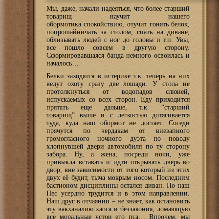
Мы, даже, начали надеяться, что более старший
товарищ научит нашего
обормотика спокойствию, отучит гонять белок,
попрошайничать за столом, спать на диване,
облизывать людей с ног до головы и т.п. Увы,
все пошло совсем в другую сторону.
Сформировавшаяся банда немного освоилась и
началось…
Белки заходятся в истерике т.к. теперь на них
ведут охоту сразу две лошади. У стола не
протолкнуться от водопадов слюней,
испускаемых со всех сторон. Еду приходится
прятать еще дальше, т.к. “старший
товарищ” выше и с легкостью дотягивается
туда, куда наш обормот не достает. Соседи
прячутся по чердакам от внезапного
громогласного ночного дуэта по поводу
хлопнувшей двери автомобиля по ту сторону
забора. Ну, а жена, посреди ночи, уже
привыкла вставать и идти открывать дверь во
двор, вне зависимости от того который из этих
двух её будит, тыча мокрым носом. Последним
бастионом дисциплины остался диван. Но наш
Пес усердно трудится и в этом направлении.
Наш друг в отчаянии – не знает, как остановить
эту вакханалию хаоса и беззакония, ломающую
все моральные устои его пса… Впрочем, мы