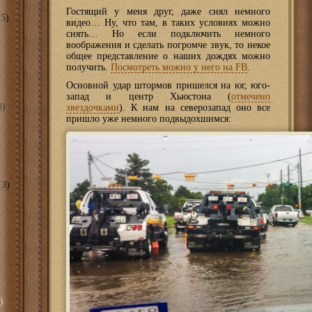
Гостящий у меня друг, даже снял немного
5)
видео… Ну, что там, в таких условиях можно
снять… Но если подключить немного
воображения и сделать погромче звук, то некое
общее представление о наших дождях можно
получить.
Посмотреть можно у него на FB
.
Основной удар штормов пришелся на юг, юго-
запад и центр Хьюстона (
отмечено
8)
звездочками
). К нам на северозапад оно все
пришло уже немного подвыдохшимся:
3)
)