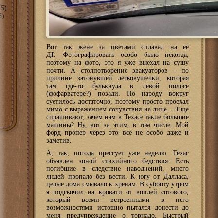
5)
5)
Вот так жене за цветами сплавал на её
ДР. Фотографировать особо было некогда,
поэтому на фото, это я уже выехал на сушу
почти. А столпотворение эвакуаторов – по
причине затонувшей легковушечки, которая
там где-то булькнула в левой полосе
(фофарватере?) позади. Но народу вокруг
суетилось достаточно, поэтому просто проехал
мимо с выражением сочувствия на лице… Еще
спрашивают, зачем нам в Техасе такие большие
машины? Ну, вот за этим, в том числе. Мой
форд пропер через это все не особо даже и
заметив.
А, так, погода прессует уже неделю. Техас
объявлен зоной стихийного бедствия. Есть
погибшие в следствие наводнений, много
людей пропало без вести. К югу от Далласа,
целые дома смывало к хренам. В субботу утром
я подскочил на кровати от воплей сотового,
который всеми встроенными в него
возможностями истошно пытался донести до
меня предупреждение о торнадо. Быстрый