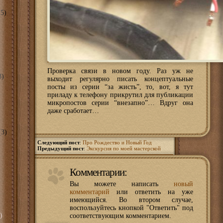
5)
Проверка связи в новом году. Раз уж не
8)
выходит регулярно писать концептуальные
посты из серии “за жисть”, то, вот, я тут
приладу к телефону прикрутил для публикации
микропостов серии “внезапно”… Вдруг она
даже сработает…
3)
Следующий пост
:
Про Рождество и Новый Год
Предыдущий пост
:
Экскурсия по моей мастерской
Комментарии:
Вы можете написать
новый
комментарий
или ответить на уже
имеющийся. Во втором случае,
воспользуйтесь кнопкой "Ответить" под
)
соответствующим комментарием.