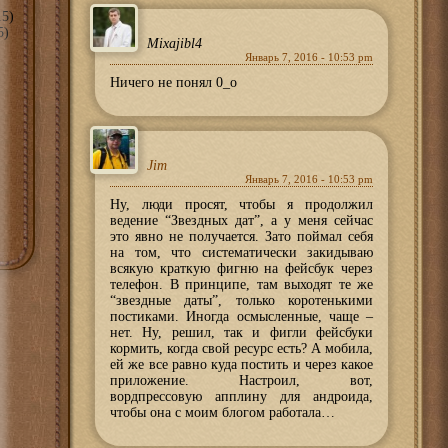
5)
5)
Mixajibl4
Январь 7, 2016 - 10:53 pm
Ничего не понял 0_о
Jim
Январь 7, 2016 - 10:53 pm
Ну, люди просят, чтобы я продолжил
ведение “Звездных дат”, а у меня сейчас
это явно не получается. Зато поймал себя
на том, что систематически закидываю
всякую краткую фигню на фейсбук через
телефон. В принципе, там выходят те же
“звездные даты”, только коротенькими
постиками. Иногда осмысленные, чаще –
нет. Ну, решил, так и фигли фейсбуки
кормить, когда свой ресурс есть? А мобила,
ей же все равно куда постить и через какое
приложение. Настроил, вот,
вордпрессовую апплину для андроида,
чтобы она с моим блогом работала…