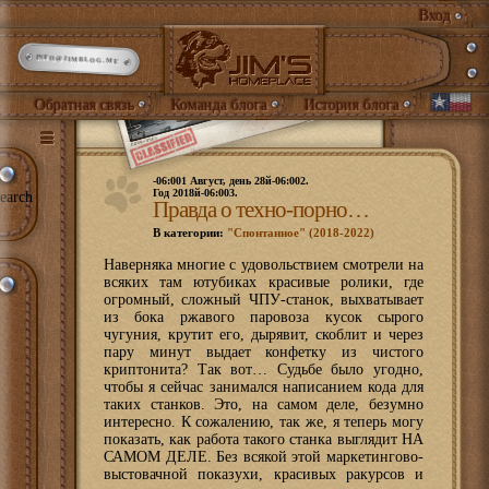
Вход
INFO@JIMBLOG.ME
Обратная связь
Команда блога
История блога
-06:001 Август, день 28й-06:002.
Год 2018й-06:003.
earch
Правда о техно-порно…
В категории:
"Спонтанное" (2018-2022)
Наверняка многие с удовольствием смотрели на
всяких там ютубиках красивые ролики, где
огромный, сложный ЧПУ-станок, выхватывает
из бока ржавого паровоза кусок сырого
чугуния, крутит его, дырявит, скоблит и через
пару минут выдает конфетку из чистого
криптонита? Так вот… Судьбе было угодно,
чтобы я сейчас занимался написанием кода для
таких станков. Это, на самом деле, безумно
интересно. К сожалению, так же, я теперь могу
показать, как работа такого станка выглядит НА
САМОМ ДЕЛЕ. Без всякой этой маркетингово-
выстовачной показухи, красивых ракурсов и