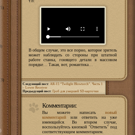
т.п:
5)
8)
В общем случае, это все порно, которое зритель
может наблюдать со стороны при штатной
работе станка, гонящего детали в массовом
порядке… Такая, вот, романтика…
3)
Следующий пост
:
AR-15 “Twilight Blowtorch”. Часть 1
– Lower Receiver
Предыдущий пост
:
Гроб для умершей SD-карточки
Комментарии:
Вы можете написать
новый
комментарий
или ответить на уже
имеющийся. Во втором случае,
воспользуйтесь кнопкой "Ответить" под
)
соответствующим комментарием.