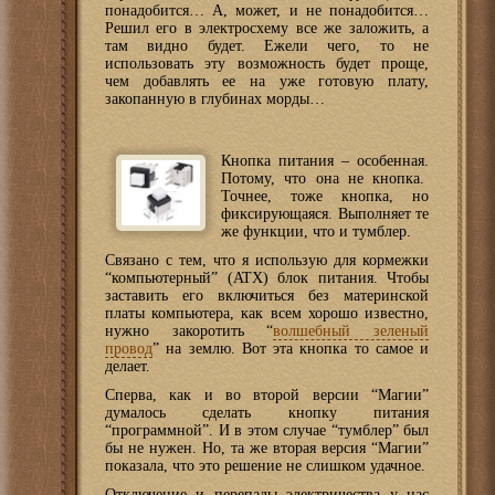
понадобится… А, может, и не понадобится…
Решил его в электросхему все же заложить, а
там видно будет. Ежели чего, то не
использовать эту возможность будет проще,
чем добавлять ее на уже готовую плату,
закопанную в глубинах морды…
Кнопка питания – особенная.
Потому, что она не кнопка.
Точнее, тоже кнопка, но
фиксирующаяся. Выполняет те
же функции, что и тумблер.
Связано с тем, что я использую для кормежки
“компьютерный” (ATX) блок питания. Чтобы
заставить его включиться без материнской
платы компьютера, как всем хорошо известно,
нужно закоротить “
волшебный зеленый
провод
” на землю. Вот эта кнопка то самое и
делает.
Сперва, как и во второй версии “Магии”
думалось сделать кнопку питания
“программной”. И в этом случае “тумблер” был
бы не нужен. Но, та же вторая версия “Магии”
показала, что это решение не слишком удачное.
Отключение и перепады электричества у нас