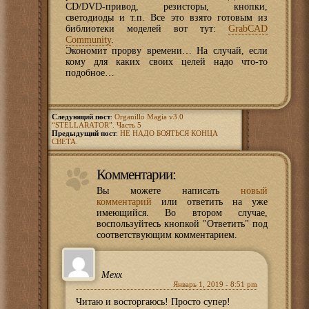
CD/DVD-привод, резисторы, кнопки,
светодиоды и т.п. Все это взято готовым из
библиотеки моделей вот тут:
GrabCAD
Community
.
Экономит прорву времени… На случай, если
кому для каких своих целей надо что-то
подобное…
Следующий пост
:
Organillo Magia v3.0
“STELLARATOR”. Часть 5
Предыдущий пост
:
НЕ НАДО БОЯТЬСЯ КОНЦА
СВЕТА.
Комментарии:
Вы можете написать
новый
комментарий
или ответить на уже
имеющийся. Во втором случае,
воспользуйтесь кнопкой "Ответить" под
соответствующим комментарием.
Mexx
Январь 1, 2019 - 8:51 pm
Читаю и восторгаюсь! Просто супер!