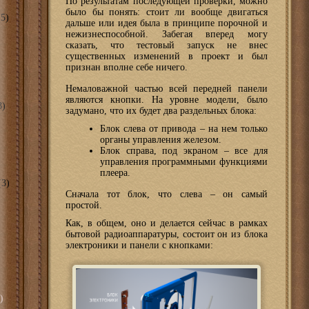
По результатам последующей проверки, можно
было бы понять: стоит ли вообще двигаться
5)
дальше или идея была в принципе порочной и
нежизнеспособной. Забегая вперед могу
сказать, что тестовый запуск не внес
существенных изменений в проект и был
признан вполне себе ничего.
Немаловажной частью всей передней панели
являются кнопки. На уровне модели, было
8)
задумано, что их будет два раздельных блока:
Блок слева от привода – на нем только
органы управления железом.
Блок справа, под экраном – все для
управления программными функциями
плеера.
3)
Сначала тот блок, что слева – он самый
простой.
Как, в общем, оно и делается сейчас в рамках
бытовой радиоаппаратуры, состоит он из блока
электроники и панели с кнопками:
)