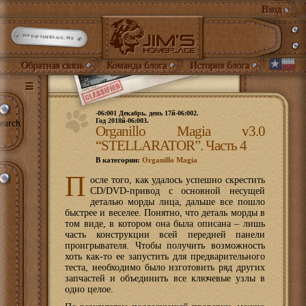
Вход
INFO@JIMBLOG.ME
Обратная связь
Команда блога
История блога
-06:001 Декабрь, день 17й-06:002.
Год 2018й-06:003.
earch
Organillo Magia v3.0
“STELLARATOR”. Часть 4
В категории:
Organillo Magia
П
осле того, как удалось успешно скрестить
CD/DVD-привод с основной несущей
деталью морды лица, дальше все пошло
быстрее и веселее. Понятно, что деталь морды в
том виде, в котором она была описана – лишь
часть конструкции всей передней панели
проигрывателя. Чтобы получить возможность
хоть как-то ее запустить для предварительного
теста, необходимо было изготовить ряд других
запчастей и объединить все ключевые узлы в
одно целое.