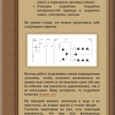
(eject) и перезапуск системы (reboot)
Разводка подсветки: подсветка
внутренностей привода и подсветка
самих, собственно, кнопок.
На уровне схемы, это можно представить себе
следующим образом:
Кнопка ребута подключена таким извращенным
способом, чтобы получить возможность на
уровне кода ловить и отслеживать сразу оба два
ее события: как нажатие (и удерживание), так и
ее отпускание. Кому интересно, то подробнее
почитать
можно тут
.
На текущий момент, вплотную к коду я не
приступал, но всякие мысли в голове бродят…
Согласно некоторым из них, есть некоторая
вероятность, что мне этот функционал