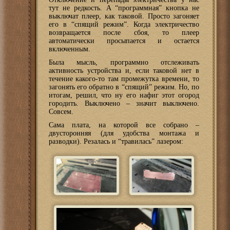
тут не редкость. А “программная” кнопка не
выключат плеер, как таковой. Просто загоняет
его в “спящий режим”. Когда электричество
возвращается после сбоя, то плеер
автоматически просыпается и остается
включенным.
Была мысль, программно отслеживать
активность устройства и, если таковой нет в
течение какого-то там промежутка времени, то
загонять его обратно в “спящий” режим. Но, по
итогам, решил, что ну его нафиг этот огород
городить. Выключено – значит выключено.
Совсем.
Сама плата, на которой все собрано –
двусторонняя (для удобства монтажа и
разводки). Резалась и “травилась” лазером: