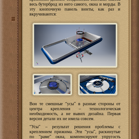
весь бутерброд из него самого, окна и морды. В
эту кнопочную панель винты, как раз и
вкручиваются:
Вон те смешные “усы” в разные стороны от
центра крепления – технологическая
необходимость, а не вывих дизайна. Первая
версия детали их не имела совсем.
“Усы” – результат решения проблемы с
креплением прижима. Эти “усы”, раскинутые
по “раме” окна, компенсируют упругость