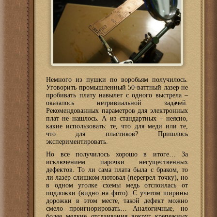
Немного из пушки по воробьям получилось.
Уговорить промышленный 50-ваттный лазер не
пробивать плату навылет с одного выстрела –
оказалось нетривиальной задачей.
Рекомендованных параметров для электронных
плат не нашлось. А из стандартных – неясно,
какие использовать: те, что для меди или те,
что для пластиков? Пришлось
экспериментировать.
Но все получилось хорошо в итоге… За
исключением парочки несущественных
дефектов. То ли сама плата была с браком, то
ли лазер слишком лютовал (перегрел точку), но
в одном уголке схемы медь отслоилась от
подложки (видно на фото). С учетом ширины
дорожки в этом месте, такой дефект можно
смело проигнорировать… Аналогичные, но
более мелкие отслаивания вокруг крепежных