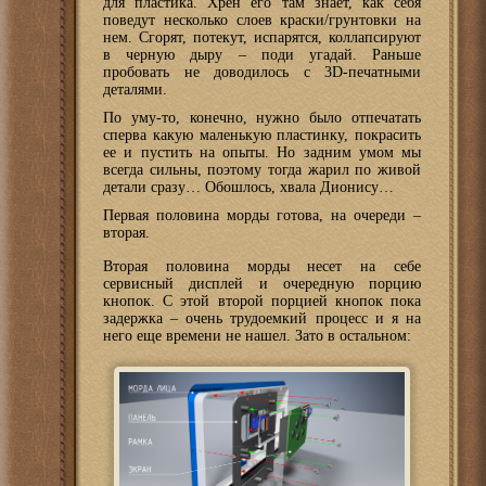
для пластика. Хрен его там знает, как себя
поведут несколько слоев краски/грунтовки на
нем. Сгорят, потекут, испарятся, коллапсируют
в черную дыру – поди угадай. Раньше
пробовать не доводилось с 3D-печатными
деталями.
По уму-то, конечно, нужно было отпечатать
сперва какую маленькую пластинку, покрасить
ее и пустить на опыты. Но задним умом мы
всегда сильны, поэтому тогда жарил по живой
детали сразу… Обошлось, хвала Дионису…
Первая половина морды готова, на очереди –
вторая.
Вторая половина морды несет на себе
сервисный дисплей и очередную порцию
кнопок. С этой второй порцией кнопок пока
задержка – очень трудоемкий процесс и я на
него еще времени не нашел. Зато в остальном: