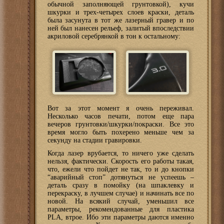
обычной заполняющей грунтовкой), кучи
шкурки и трех-четырех слоев краски, деталь
была засунута в тот же лазерный гравер и по
ней был нанесен рельеф, залитый впоследствии
акриловой серебрянкой в тон к остальному:
Вот за этот момент я очень переживал.
Несколько часов печати, потом еще пара
вечеров грунтовки/шкурки/покраски. Все это
время могло быть похерено меньше чем за
секунду на стадии гравировки.
Когда лазер врубается, то ничего уже сделать
нельзя, фактически. Скорость его работы такая,
что, ежели что пойдет не так, то и до кнопки
“аварийный стоп” дотянуться не успеешь –
деталь сразу в помойку (на шпаклевку и
перекраску, в лучшем случае) и начинать все по
новой. На всякий случай, уменьшил все
параметры, рекомендованные для пластика
PLA, втрое. Ибо эти параметры даются именно