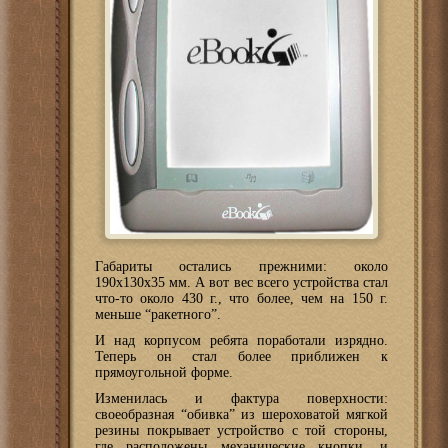
Габариты остались прежними: около
190х130х35 мм. А вот вес всего устройства стал
что-то около 430 г., что более, чем на 150 г.
меньше “ракетного”.
И над корпусом ребята поработали изрядно.
Теперь он стал более приближен к
прямоугольной форме.
Изменилась и фактура поверхности:
своеобразная “обивка” из шероховатой мягкой
резины покрывает устройство с той стороны,
где расположены механические кнопки, и