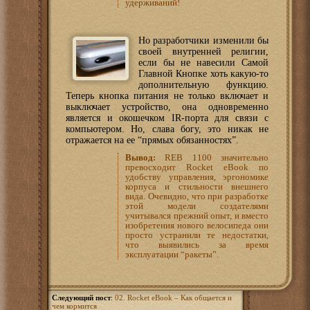
удерживаний!
Но разработчики изменили бы
своей внутренней религии,
если бы не навесили Самой
Главной Кнопке хоть какую-то
дополнительную функцию.
Теперь кнопка питания не только включает и
выключает устройство, она одновременно
является и окошечком IR-порта для связи с
компьютером. Но, слава богу, это никак не
отражается на ее “прямых обязанностях”.
Вывод:
REB 1100 значительно
превосходит Rocket eBook по
удобству управления, эргономике
корпуса и стильности внешнего
вида. Очевидно, что при разработке
этой модели создателями
учитывался прежний опыт, и вместо
изобретения нового велосипеда они
просто устранили те недостатки,
что выявились за время
эксплуатации “ракеты”.
Следующий пост
:
02. Rocket eBook – Как общается и
чем кормится