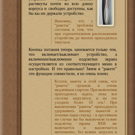
растянуты почти во всю длину
корпуса и свободно доступны, как
бы вы ни держали устройство.
Напомню, что у
“ракеты” проблема
состояла в том, что
при горизонтальном расположении
устройства до кнопок приходилось
тянуться.
Кнопка питания теперь занимается только тем,
что включает/выключает устройство, а
включение/выключение подсветки экрана
осуществляется из соответствующего меню в
настройках. И это правильно! Зачем в “ракете”
эти функции совместили, я не очень понял.
Кстати, замечу в этой связи, что
“ракета” грешила и очень
медленным стартом. При включении
приходилось ждать, пока вся
система загрузится, и на это
уходило более 10 сек.! При
выключении “ракеты” приходилось
удерживать кнопку нажатой в
течении пары секунд – в противном
же случае вы бы выключили только
подсветку экрана. REB же
включается и выключается
мнгновенно, без всяких загрузок и