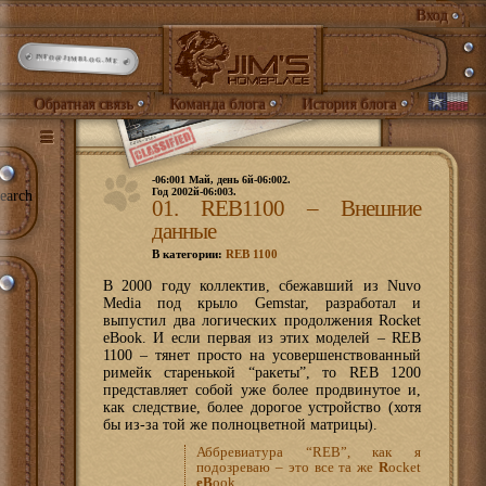
Вход
INFO@JIMBLOG.ME
Обратная связь
Команда блога
История блога
-06:001 Май, день 6й-06:002.
Год 2002й-06:003.
earch
01. REB1100 – Внешние
данные
В категории:
REB 1100
В 2000 году коллектив, сбежавший из Nuvo
Media под крыло Gemstar, разработал и
выпустил два логических продолжения Rocket
eBook. И если первая из этих моделей – REB
1100 – тянет просто на усовершенствованный
римейк старенькой “ракеты”, то REB 1200
представляет собой уже более продвинутое и,
как следствие, более дорогое устройство (хотя
бы из-за той же полноцветной матрицы).
Аббревиатура “REB”, как я
подозреваю – это все та же
R
ocket
eB
ook…