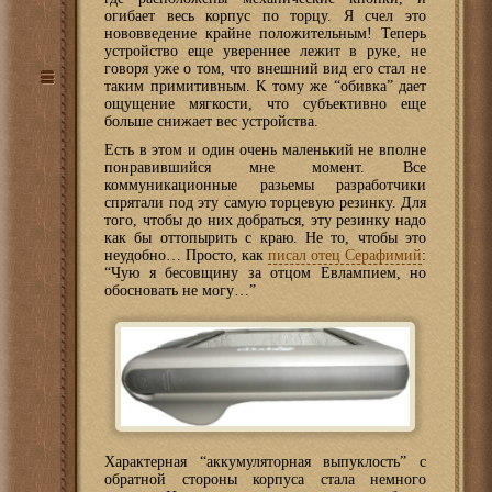
огибает весь корпус по торцу. Я счел это
нововведение крайне положительным! Теперь
устройство еще увереннее лежит в руке, не
говоря уже о том, что внешний вид его стал не
таким примитивным. К тому же “обивка” дает
ощущение мягкости, что субъективно еще
больше снижает вес устройства.
Есть в этом и один очень маленький не вполне
понравившийся мне момент. Все
коммуникационные разьемы разработчики
спрятали под эту самую торцевую резинку. Для
того, чтобы до них добраться, эту резинку надо
как бы оттопырить с краю. Не то, чтобы это
неудобно… Просто, как
писал отец Серафимий
:
“Чую я бесовщину за отцом Евлампием, но
обосновать не могу…”
Характерная “аккумуляторная выпуклость” с
обратной стороны корпуса стала немного