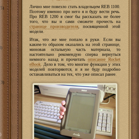
Лично мне повезло стать владельцем REB 1100.
5)
Поэтому именно про него я и буду вести речь.
Про REB 1200 я смог бы рассказать не более
того, что вы и сами сможете прочесть на
странице производителя
, посвященной этой
модели.
Итак, что же мне попало в руки. Если вы
каким-то образом оказались на этой странице,
8)
миновав остальную часть материала, то
настоятельно рекомендую сперва вернуться
немного назад и прочитать
описание Rocket
eBook
. Дело в том, что многие функции у этих
моделей повторяются, и я не буду подробно
останавливаться на тех, что уже описал ранее.
3)
)