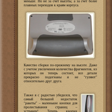
меньше. Но не за счет высоты, а за счет более
плавных переходов к краям корпуса.
Качество сборки по-прежнему на высоте. Даже
с учетом увеличения количества фрагментов, из
которых он теперь состоит, все детали
прекрасно подогнаны и не “гуляют”
относительно друг друга.
Также я с радостью убедился, что
самый большой недостаток
“ракеты” – маленькие кнопки для
пролистывания страниц –
устранен! Теперь кнопки