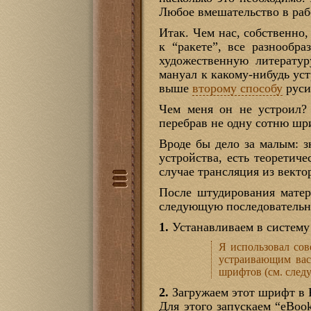
Любое вмешательство в раб
Итак. Чем нас, собственно
к “ракете”, все разнообр
художественную литерату
мануал к какому-нибудь ус
выше
второму способу
руси
Чем меня он не устроил? 
перебрав не одну сотню шр
Вроде бы дело за малым: з
устройства, есть теоретиче
случае трансляция из вектор
После штудирования мате
следующую последовательн
1.
Устанавливаем в систему
Я использовал со
устраивающим вас 
шрифтов (см. след
2.
Загружаем этот шрифт в
Для этого запускаем “eBook