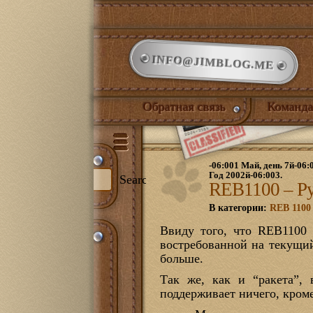
INFO@JIMBLOG.ME
Обратная связь
Команда
-06:001 Май, день 7й-06:
Год 2002й-06:003.
Search
REB1100 – Р
В категории:
REB 1100
Ввиду того, что REB1100 
и:
востребованной на текущий
344)
больше.
илый дом
(132)
нет
(21)
Так же, как и “ракета”,
ожая
(1)
поддерживает ничего, кроме
иная
(17)
йская комната
(18)