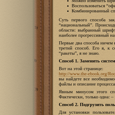
Можно изменить шри
я комната
(6)
Воспользоваться “о
еты/ванные
(2)
Комбинированный сп
ечная
(2)
ж
(8)
Суть первого способа за
(33)
ий Потоп 2013
(13)
“национальный”. Происходи
ема смягчения воды
(5)
области: выбранный шрифт 
тирный вопрос
(9)
наиболее прогрессивный на 
оника
(59)
ой контроллер для
Первые два способа ничем 
того дома
(7)
третий способ. Его я, к 
ебе кинотеатр
(30)
anillo Magia
(24)
“ракеты”, я не знаю.
ская
(51)
Способ 1. Заменить сист
рская в гараже 2.0
(8)
ринтеры
(22)
Вот на этой странице:
RSH TURRET
(9)
O Black Widow
(10)
http://www.the-ebook.org/Ro
станки
(2)
вы найдете все необходимо
ntable X-Carve
(2)
файлы и описание процесса
рументы
(17)
прессорная станция
(3)
Явным минусом этого спо
 проекты
(120)
Фактически, только одна: – 
лизм
(16)
и
(8)
Способ 2. Подгрузить пол
ие
(15)
зные кони
(12)
Для установки пользовате
я других
(20)