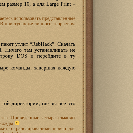
м размер 10, а для Large Print –
раетесь использовать представленные
В приступах же личного творчества
 пакет утлит “RebHack”. Скачать
 /]. Ничего там устанавливать не
 строку DOS и перейдите в ту
тыре команды, завершая каждую
в той директории, где вы все это
ства. Приведенные четыре команды
диножды
ержит оттранслированный шрифт для