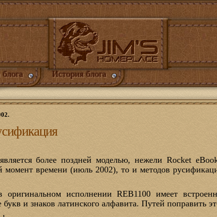
 блога
История блога
002.
усификация
является более поздней моделью, нежели Rocket eBook 
 момент времени (июль 2002), то и методов русификаци
 в оригинальном исполнении REB1100 имеет встрое
 букв и знаков латинского алфавита. Путей поправить эт