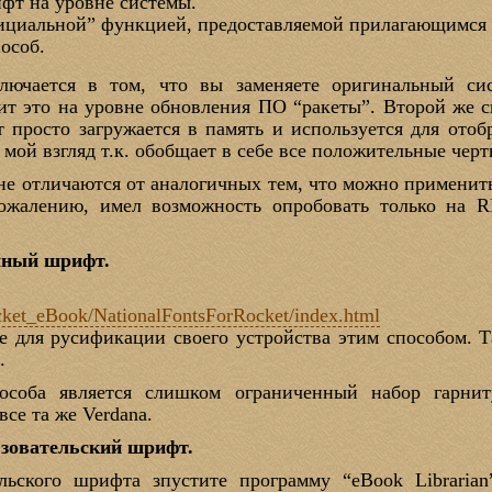
фт на уровне системы.
фициальной” функцией, предоставляемой прилагающимся
особ.
ключается в том, что вы заменяете оригинальный с
т это на уровне обновления ПО “ракеты”. Второй же с
просто загружается в память и используется для отоб
мой взгляд т.к. обобщает в себе все положительные черт
не отличаются от аналогичных тем, что можно применить
сожалению, имел возможность опробовать только на 
емный шрифт.
cket_eBook/NationalFontsForRocket/index.html
е для русификации своего устройства этим способом. 
.
соба является слишком ограниченный набор гарнит
все та же Verdana.
ьзовательский шрифт.
льского шрифта зпустите программу “eBook Libraria