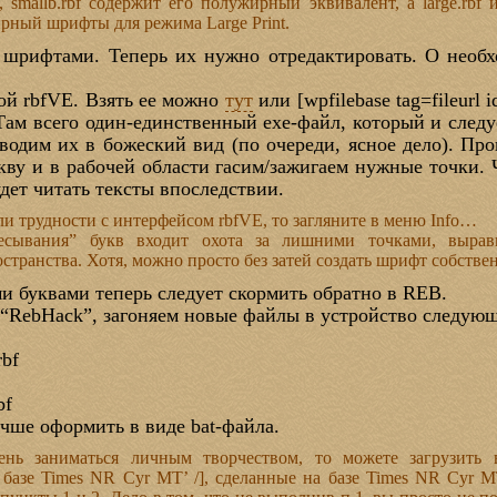
, smallb.rbf содержит его полужирный эквивалент, а large.rbf и
ный шрифты для режима Large Print.
рифтами. Теперь их нужно отредактировать. О необхо
кой rbfVE. Взять ее можно
тут
или [wpfilebase tag=fileurl i
Там всего один-единственный exe-файл, который и следу
дим их в божеский вид (по очереди, ясное дело). Про
кву и в рабочей области гасим/зажигаем нужные точки.
дет читать тексты впоследствии.
ли трудности с интерфейсом rbfVE, то загляните в меню Info…
есывания” букв входит охота за лишними точками, вырав
странства. Хотя, можно просто без затей создать шрифт собстве
буквами теперь следует скормить обратно в REB.
т “RebHack”, загоняем новые файлы в устройство следу
rbf
bf
учше оформить в виде bat-файла.
нь заниматься личным творчеством, то можете загрузить в R
а базе Times NR Cyr MT’ /], сделанные на базе Times NR Cyr M