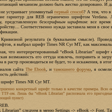
отающий механизм должно быть жестко дозировано. И д
, не устраивает упомянутый
первый способ
? А тем, что 
азие гарнитур для REB ограничено шрифтом Verdana.
ру, представленную
безсерифным шрифтом
: все время
тройству… Соответственно нужда заставила меня в свое 
фикации.
Кривизной результата (в буквальном смысле). Прове
ифтов, я выбрал шрифт Times NR Cyr MT, как максимал
ная, что интерпретированный “eBook Librarian” шрифт 
ская возможность его оттуда извлечь, поправить и загр
а в растр производиться не будет, то и искажения, в итог
риалов сайта
The Ebook
, и
тамошнего форума
, я осмел
ость действий:
 шрифт Times NR Cyr MT.
вершенно конкретный шрифт только в качестве примера. Всю 
TTF-ом. Лишь бы “eBook Librarian” распознала его пригодны
ующий пункт)
 REB.
 Librarian” следуем в меню Settings -> eBook -> Font.