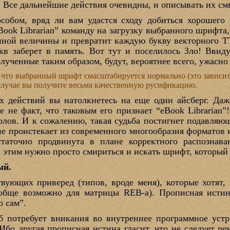
. Все дальнейшие действия очевидны, и описывать их см
собом, вряд ли вам удастся сходу добиться хорошего 
Book Librarian” команду на загрузку выбранного шрифта
анной величины и превратит каждую букву векторного T
кв заберет в память. Вот тут и поселилось Зло! Ввиду
лученные таким образом, будут, вероятнее всего, ужасн
, что выбранный шрифт смасштабируется нормально (это зависит 
 случае вы получите весьма качественную русификацию.
 действий вы натолкнетесь на еще один айсберг. Да
е не факт, что таковым его признает “eBook Librarian”
олов. И к сожалению, такая судьба постигнет подавля
ие проистекает из современного многообразия форматов
остаточно продвинута в плане корректного распознав
 этим нужно просто смириться и искать шрифт, который 
ый.
ствующих приверед (типов, вроде меня), которые хотят
ообще возможно для матрицы REB-а). Прописная истин
о сам”.
 потребует вникания во внутреннее программное устр
Ибо другая прописная истина гласит, что не следует ре