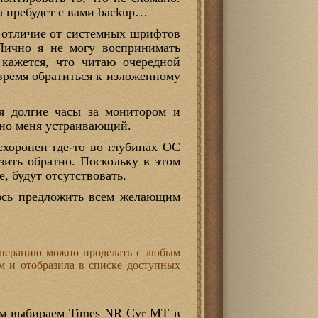
а пребудет с вами backup…
в отличие от системных шрифтов
 Лично я не могу воспринимать
 кажется, что читаю очередной
время обратиться к изложенному
дя долгие часы за монитором и
ьно меня устраивающий.
схоронен где-то во глубинах OC
узить обратно. Поскольку в этом
е, будут отсутствовать.
юсь предложить всем желающим
операцию можно проделать с любым
м и отобразила в списке доступных
 Там выбираем Times NR Cyr MT в