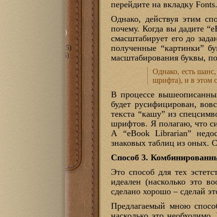
перейдите на вкладку Fonts
сть
(297)
орическое" (…-2010)
Однако, действуя этим спо
почему. Когда вы дадите “e
ные даты" (2010-2015)
смасштабирует его до зад
полученные “картинки” бу
анное" (2018-2022)
(15)
пное" (2011-2017)
(105)
масштабирования буквы, по
е
(70)
Однако, есть шанс
мира С++
(3)
шрифта), и в этом
оль
(6)
(43)
В процессе вышеописанных
1100
(14)
будет русифицирован, вовс
t eBook
(10)
текста “кашу” из спецсимв
PRS-300
(7)
PRS-505
(10)
шрифтов. Я полагаю, что с
PRS-700
(7)
А “eBook Librarian” нед
очная
(18)
знаковых таблиц из оных. С
Способ 3. Комбинированн
Это способ для тех эстет
идеален (насколько это в
сделано хорошо – сделай эт
Предлагаемый мною способ
насколько это необходимо. 