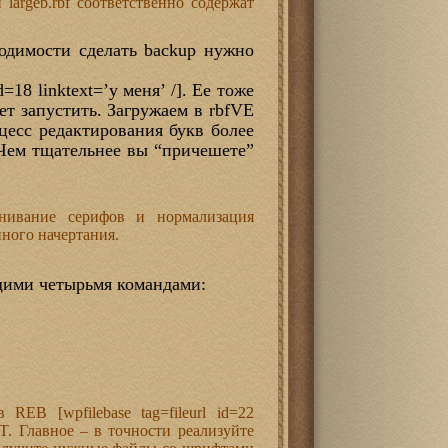
 largeb.rbf соответственно содержат
димости сделать backup нужно
d=18 linktext=’у меня’ /]. Ее тоже
ет запустить. Загружаем в rbfVE
цесс редактирования букв более
 Чем тщательнее вы “причешете”
нивание серифов и нормализация
нного начертания.
ющими четырьмя командами:
EB [wpfilebase tag=fileurl id=22
T. Главное – в точности реализуйте