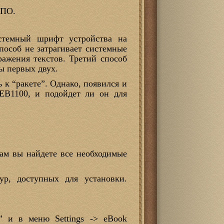
 ПО.
истемный шрифт устройства на
пособ не затрагивает системные
ражения текстов. Третий способ
ы первых двух.
 к “ракете”. Однако, появился и
REB1100, и подойдет ли он для
Там вы найдете все необходимые
ур, доступных для установки.
n” и в меню Settings -> eBook