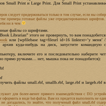
 Small Print и Large Print. Для Small Print устанавливае
ров следует придерживаться только в том случае, если вы соби
тве примера готовые файлы уже отредактированных шрифтов. 
себя ни в чем
нные файлы со шрифтами.
Book Librarian” этого не провернуть, то вам понадобится
book
или [wpfilebase tag=fileurl id=16 linktext=’у меня’
е архив куда-нибудь на диск, запустите командную
пьютеру, включите его и последовательно наберите че
но прямо ручками… нет, мышка пока не понадобится):
rbf
bf
чить файлы small.rbf, smallb.rbf, large.rbf и largeb.rbf 
служит для более-менее прямого взаимодействия с ПО устрой
е оформить в виде bat-файла. Вам их придется выполнить не е
не догадались, то знайте, что полученый файл small.rbf сод