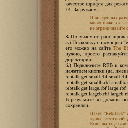
качестве шрифта для режимов
14. Загружаем…
Приведенных разме
мною ниже в качес
не ограничивайте 
3.
Получаем оттранслирова
a.) Поскольку с помощью “e
его можно на сайте
The E
нужно, просто распакуйт
директорию.
б.) Подключите REB к ком
нажатием кнопки (да, имен
rebtalk get small.rbf small.rbf
rebtalk get smallb.rbf smallb.
rebtalk get large.rbf large.rbf
rebtalk get largeb.rbf largeb.r
В результате вы должны полу
сохраняли.
Пакет “RebHack” 
лучше всего вообщ
Если вы еще сами 