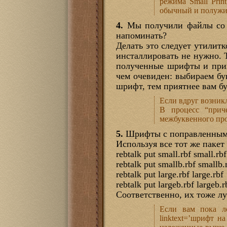
режима Small Print
обычный и полужир
4.
Мы получили файлы со ш
напоминать?
Делать это следует утилит
инсталлировать не нужно. 
полученные шрифты и приво
чем очевиден: выбираем бу
шрифт, тем приятнее вам бу
Если вдруг возник
В процесс “прич
межбуквенного про
5.
Шрифты с поправленными 
Используя все тот же паке
rebtalk put small.rbf small.rbf
rebtalk put smallb.rbf smallb.
rebtalk put large.rbf large.rbf
rebtalk put largeb.rbf largeb.r
Соответственно, их тоже л
Если вам пока ле
linktext=’шрифт н