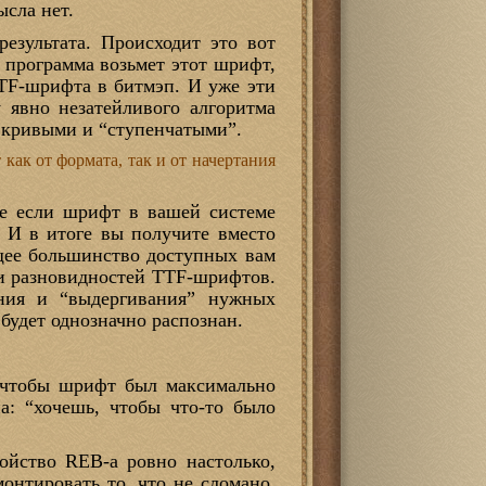
ысла нет.
результата. Происходит это вот
, программа возьмет этот шрифт,
TF-шрифта в битмэп. И уже эти
 явно незатейливого алгоритма
о кривыми и “ступенчатыми”.
как от формата, так и от начертания
же если шрифт в вашей системе
! И в итоге вы получите вместо
ющее большинство доступных вам
 и разновидностей TTF-шрифтов.
ания и “выдергивания” нужных
будет однозначно распознан.
, чтобы шрифт был максимально
а: “хочешь, чтобы что-то было
ойство REB-а ровно настолько,
монтировать то, что не сломано.