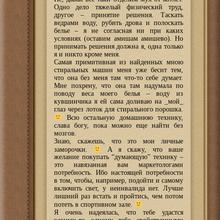
Одно дело тяжелый физический труд,
другое – принятие решения. Таскать
ведрами воду, рубить дрова и полоскать
белье – я не согласная ни при каких
условиях (оставим амишам амишево). Но
принимать решения должна я, одна только
я и никто кроме меня.
Самая примитивная из найденных мною
стиральных машин меня уже бесит тем,
что она без меня там что-то себе думает.
Мне похрену, что она там надумала по
поводу веса моего белья – воду из
кувшинчика я ей сама доливаю на _мой_
глаз через лоток для стирального порошка.
Всю остальную домашнюю технику,
слава богу, пока можно еще найти без
мозгов.
Знаю, скажешь, что это мои личные
заморочки.
А я скажу, что ваше
желание покупать “думающую” технику –
это навязанная вам маркетологами
потребность. Ибо настоящей потребности
в том, чтобы, например, подойти и самому
включить свет, у неинвалида нет. Лучше
лишний раз встать и пройтись, чем потом
потеть в спортивном зале.
Я очень надеялась, что тебе удастся