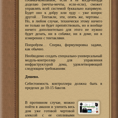
собачка-компаньон, если я ее когда-нибудь
доделаю (мечты-мечты, если-если), сможет
управлять всей системой буквально напрямую.
Будет оно к добру или худу – уже вопрос
другой… Тентакли, эти, опять же, чертовы…
Но, в любом случае, технически этому ничего
не только не будет препятствовать, но и вообще
ничего дополнительно для этого не нужно
будет делать, ни в собачке, ни в доме, ни в
измерении с тентаклями.
Попробуем… Сперва, формулировка задачи,
как обычно.
Необходимо создать специально-универсальный
модуль-контроллер для управления
инфраструктурой дома, удовлетворяющий
следующим требованиям:
Дешево.
Себестоимость контроллера должна быть в
пределах до 10-15 баксов.
В противном случае, можно
пойти в амазон и улепить весь
дом уже готовой чертовой
алексой с ее сопливыми