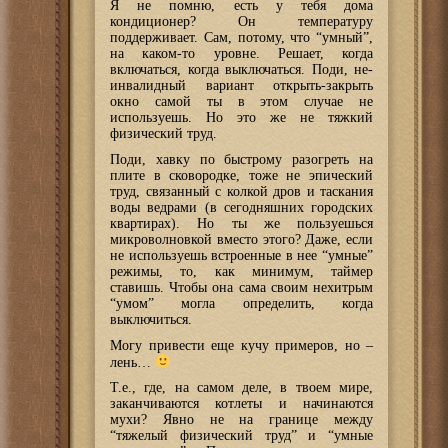
Я не помню, есть у тебя дома
кондиционер? Он температуру
поддерживает. Сам, потому, что “умный”,
на каком-то уровне. Решает, когда
включаться, когда выключаться. Поди, не-
инвалидный вариант открыть-закрыть
окно самой ты в этом случае не
используешь. Но это же не тяжкий
физический труд.
Поди, хавку по быстрому разогреть на
плите в сковородке, тоже не эпический
труд, связанный с колкой дров и таскания
воды ведрами (в сегодняшних городских
квартирах). Но ты же пользуешься
микроволновкой вместо этого? Даже, если
не используешь встроенные в нее “умные”
режимы, то, как минимум, таймер
ставишь. Чтобы она сама своим нехитрым
“умом” могла определить, когда
выключиться.
Могу привести еще кучу примеров, но –
лень…
Т.е., где, на самом деле, в твоем мире,
заканчиваются котлеты и начинаются
мухи? Явно не на границе между
“тяжелый физический труд” и “умные