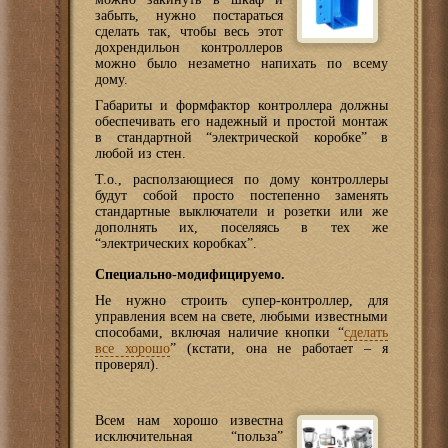
забыть, нужно постараться
сделать так, чтобы весь этот
дохрендильон контроллеров
можно было незаметно напихать по всему
дому.
Габариты и формфактор контроллера должны
обеспечивать его надежный и простой монтаж
в стандартной “электрической коробке” в
любой из стен.
Т.о., расползающиеся по дому контроллеры
будут собой просто постепенно заменять
стандартные выключатели и розетки или же
дополнять их, поселяясь в тех же
“электрических коробках”.
Специально-модифицируемо.
Не нужно строить супер-контроллер, для
управления всем на свете, любыми известными
способами, включая наличие кнопки “
сделать
все хорошо
” (кстати, она не работает – я
проверял).
Всем нам хорошо известна
исключительная “польза”