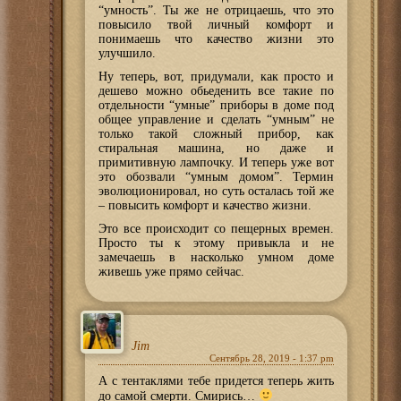
“умность”. Ты же не отрицаешь, что это
повысило твой личный комфорт и
понимаешь что качество жизни это
улучшило.
Ну теперь, вот, придумали, как просто и
дешево можно обьеденить все такие по
отдельности “умные” приборы в доме под
общее управление и сделать “умным” не
только такой сложный прибор, как
стиральная машина, но даже и
примитивную лампочку. И теперь уже вот
это обозвали “умным домом”. Термин
эволюционировал, но суть осталась той же
– повысить комфорт и качество жизни.
Это все происходит со пещерных времен.
Просто ты к этому привыкла и не
замечаешь в насколько умном доме
живешь уже прямо сейчас.
Jim
Сентябрь 28, 2019 - 1:37 pm
А с тентаклями тебе придется теперь жить
до самой смерти. Смирись…