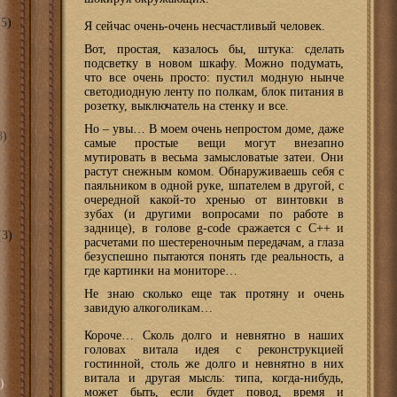
5)
Я сейчас очень-очень несчастливый человек.
Вот, простая, казалось бы, штука: сделать
подсветку в новом шкафу. Можно подумать,
что все очень просто: пустил модную нынче
светодиодную ленту по полкам, блок питания в
розетку, выключатель на стенку и все.
Но – увы… В моем очень непростом доме, даже
8)
самые простые вещи могут внезапно
мутировать в весьма замысловатые затеи. Они
растут снежным комом. Обнаруживаешь себя с
паяльником в одной руке, шпателем в другой, с
очередной какой-то хренью от винтовки в
зубах (и другими вопросами по работе в
заднице), в голове g-code сражается с С++ и
3)
расчетами по шестереночным передачам, а глаза
безуспешно пытаются понять где реальность, а
где картинки на мониторе…
Не знаю сколько еще так протяну и очень
завидую алкоголикам…
Короче… Сколь долго и невнятно в наших
головах витала идея с реконструкцией
гостинной, столь же долго и невнятно в них
витала и другая мысль: типа, когда-нибудь,
)
может быть, если будет повод, время и