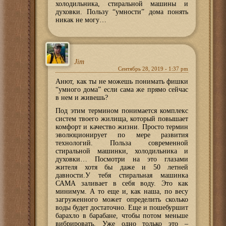
холодильника, стиральной машины и
духовки. Пользу “умности” дома понять
никак не могу…
Jim
Сентябрь 28, 2019 - 1:37 pm
Анют, как ты не можешь понимать фишки
“умного дома” если сама же прямо сейчас
в нем и живешь?
Под этим термином понимается комплекс
систем твоего жилища, который повышает
комфорт и качество жизни. Просто термин
эволюционирует по мере развития
технологий. Польза современной
стиральной машинки, холодильника и
духовки… Посмотри на это глазами
жителя хотя бы даже и 50 летней
давности.У тебя стиральная машинка
САМА заливает в себя воду. Это как
минимум. А то еще и, как наша, по весу
загруженного может определить сколько
воды будет достаточно. Еще и пошебуршит
барахло в барабане, чтобы потом меньше
вибрировать. Уже одно только это –