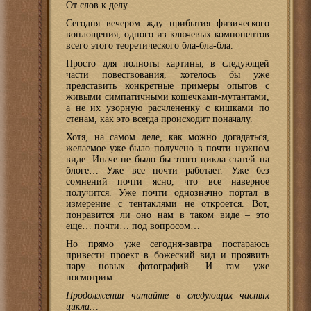
От слов к делу…
Сегодня вечером жду прибытия физического
воплощения, одного из ключевых компонентов
всего этого теоретического бла-бла-бла.
Просто для полноты картины, в следующей
части повествования, хотелось бы уже
представить конкретные примеры опытов с
живыми симпатичными кошечками-мутантами,
а не их узорную расчлененку с кишками по
стенам, как это всегда происходит поначалу.
Хотя, на самом деле, как можно догадаться,
желаемое уже было получено в почти нужном
виде. Иначе не было бы этого цикла статей на
блоге… Уже все почти работает. Уже без
сомнений почти ясно, что все наверное
получится. Уже почти однозначно портал в
измерение с тентаклями не откроется. Вот,
понравится ли оно нам в таком виде – это
еще… почти… под вопросом…
Но прямо уже сегодня-завтра постараюсь
привести проект в божеский вид и проявить
пару новых фотографий. И там уже
посмотрим…
Продолжения читайте в следующих частях
цикла…