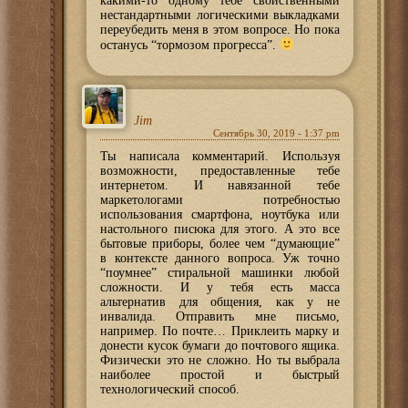
какими-то одному тебе свойственными
нестандартными логическими выкладками
переубедить меня в этом вопросе. Но пока
останусь “тормозом прогресса”.
Jim
Сентябрь 30, 2019 - 1:37 pm
Ты написала комментарий. Используя
возможности, предоставленные тебе
интернетом. И навязанной тебе
маркетологами потребностью
использования смартфона, ноутбука или
настольного писюка для этого. А это все
бытовые приборы, более чем “думающие”
в контексте данного вопроса. Уж точно
“поумнее” стиральной машинки любой
сложности. И у тебя есть масса
альтернатив для общения, как у не
инвалида. Отправить мне письмо,
например. По почте… Приклеить марку и
донести кусок бумаги до почтового ящика.
Физически это не сложно. Но ты выбрала
наиболее простой и быстрый
технологический способ.