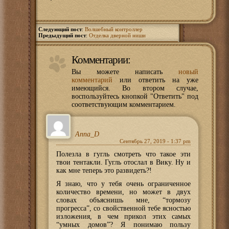
Следующий пост
:
Волшебный контроллер
Предыдущий пост
:
Отделка дверной ниши
Комментарии:
Вы можете написать
новый
комментарий
или ответить на уже
имеющийся. Во втором случае,
воспользуйтесь кнопкой "Ответить" под
соответствующим комментарием.
Anna_D
Сентябрь 27, 2019 - 1:37 pm
Полезла в гугль смотреть что такое эти
твои тентакли. Гугль отослал в Вику. Ну и
как мне теперь это развидеть?!
Я знаю, что у тебя очень ограниченное
количество времени, но может в двух
словах объяснишь мне, “тормозу
прогресса”, со свойственной тебе ясностью
изложения, в чем прикол этих самых
“умных домов”? Я понимаю пользу