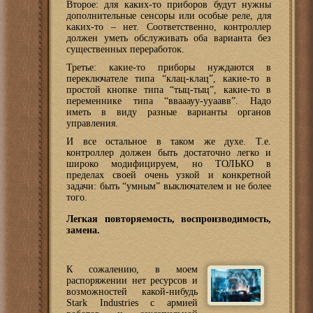
Второе: для каких-то приборов будут нужны
дополнительные сенсоры или особые реле, для
каких-то – нет. Соответственно, контроллер
должен уметь обслуживать оба варианта без
существенных переработок.
Третье: какие-то приборы нуждаются в
переключателе типа “клац-клац”, какие-то в
простой кнопке типа “тыц-тыц”, какие-то в
переменнике типа “ввааауу-ууаавв”. Надо
иметь в виду разные варианты органов
управления.
И все остальное в таком же духе. Т.е.
контроллер должен быть достаточно легко и
широко модифицируем, но ТОЛЬКО в
пределах своей очень узкой и конкретной
задачи: быть “умным” выключателем и не более
того.
Легкая повторяемость, воспроизводимость,
замена.
К сожалению, в моем
распоряжении нет ресурсов и
возможностей какой-нибудь
Stark Industries с армией