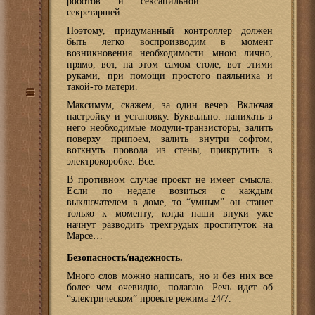
роботов и сексапильной
секретаршей.
Поэтому, придуманный контроллер должен
быть легко воспроизводим в момент
возникновения необходимости мною лично,
прямо, вот, на этом самом столе, вот этими
руками, при помощи простого паяльника и
такой-то матери.
Максимум, скажем, за один вечер. Включая
настройку и установку. Буквально: напихать в
него необходимые модули-транзисторы, залить
поверху припоем, залить внутри софтом,
воткнуть провода из стены, прикрутить в
электрокоробке. Все.
В противном случае проект не имеет смысла.
Если по неделе возиться с каждым
выключателем в доме, то “умным” он станет
только к моменту, когда наши внуки уже
начнут разводить трехгрудых проституток на
Марсе…
Безопасность/надежность.
Много слов можно написать, но и без них все
более чем очевидно, полагаю. Речь идет об
“электрическом” проекте режима 24/7.