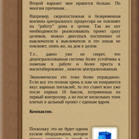
Второй вариант мне нравится больше. По
многим причинам…
Например, скоропостижная и безвременная
кончина центрального процессора не повлияет
на “работу” дома в целом. Так же нет
необходимости реализовывать проект сразу
целиком, можно двигаться постепенно от
выключателя к выключатели и это никак не
повлияет, опять же, на дом в целом.
Т.е., давно уже не секрет, что
децентрализованная система более устойчива к
помехам в работе и более проста в
масштабировании , нежели централизованная.
Экономически это тоже более оправданно.
Если все это полная хрень и нам не понравится
вкус вареных тентаклей, то это станет ясно уже
после первых 10 баксов, потраченных на
первый контроллер, а не после нескольких тонн
влитых в цельный проект с единым ядром.
Компактно.
Поскольку это не будет одним
куском оборудования, которое
можно закинуть в шкаф и