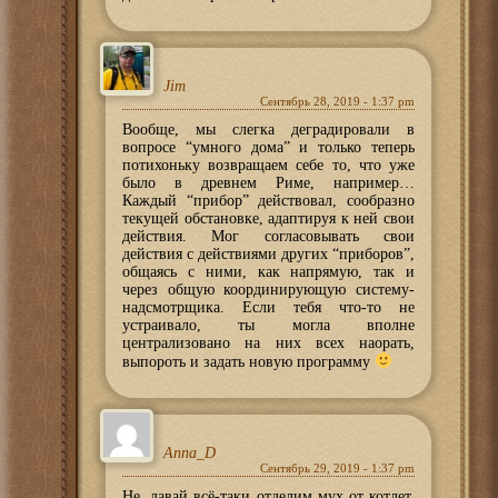
Jim
Сентябрь 28, 2019 - 1:37 pm
Вообще, мы слегка деградировали в
вопросе “умного дома” и только теперь
потихоньку возвращаем себе то, что уже
было в древнем Риме, например…
Каждый “прибор” действовал, сообразно
текущей обстановке, адаптируя к ней свои
действия. Мог согласовывать свои
действия с действиями других “приборов”,
общаясь с ними, как напрямую, так и
через общую координирующую систему-
надсмотрщика. Если тебя что-то не
устраивало, ты могла вполне
централизовано на них всех наорать,
выпороть и задать новую программу
Anna_D
Сентябрь 29, 2019 - 1:37 pm
Не, давай всё-таки отделим мух от котлет.