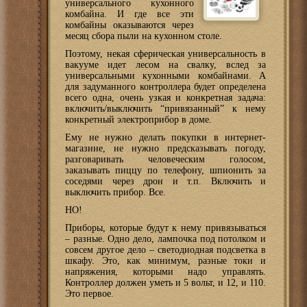
универсального кухонного
комбайна. И где все эти
комбайны оказываются через
месяц сбора пыли на кухонном столе.
Поэтому, некая сферическая универсальность в
вакууме идет лесом на свалку, вслед за
универсальными кухонными комбайнами. А
для задуманного контроллера будет определена
всего одна, очень узкая и конкретная задача:
включить/выключить “привязанный” к нему
конкретный электроприбор в доме.
Ему не нужно делать покупки в интернет-
магазине, не нужно предсказывать погоду,
разговаривать человеческим голосом,
заказывать пиццу по телефону, шпионить за
соседями через дрон и т.п. Включить и
выключить прибор. Все.
НО!
Приборы, которые будут к нему привязываться
– разные. Одно дело, лампочка под потолком и
совсем другое дело – светодиодная подсветка в
шкафу. Это, как минимум, разные токи и
напряжения, которыми надо управлять.
Контроллер должен уметь и 5 вольт, и 12, и 110.
Это первое.