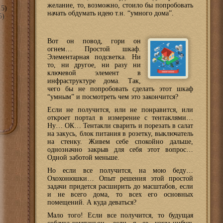
желание, то, возможно, стоило бы попробовать
5)
начать обдумать идею т.н. “умного дома”.
5)
Вот он повод, гори он
огнем… Простой шкаф.
Элементарная подсветка. Ни
то, ни другое, ни разу ни
ключевой элемент в
инфраструктуре дома. Так,
чего бы не попробовать сделать этот шкаф
“умным” и посмотреть чем это закончится?
Если не получится, или не понравится, или
откроет портал в измерение с тентаклями…
Ну… ОК… Тентакли сварить и порезать в салат
на закусь, блок питания в розетку, выключатель
на стенку. Живем себе спокойно дальше,
однозначно закрыв для себя этот вопрос…
Одной заботой меньше.
Но если все получится, на мою беду…
Охохонюшки… Опыт решения этой простой
задачи придется расширить до масштабов, если
и не всего дома, то всех его основных
помещений. А куда деваться?
Мало того! Если все получится, то будущая