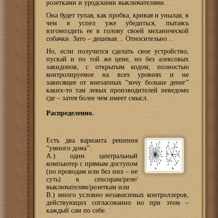
розетками и уродскими выключателями.
Она будет тупая, как пробка, кривая и унылая, в
чем я успел уже убедиться, пытаясь
взгомоздить ее в голову своей механической
собачки. Зато – дешевая… Относительно…
Но, если получится сделать свое устройство,
пускай и по той же цене, но без алексовых
закидонов, с открытым кодом, полностью
контролируемое на всех уровнях и не
зависящее от внезапных “хочу больше денег”
каких-то там левых производителей неведомо
где – затея более чем имеет смысл.
Распределенно.
Есть два варианта решения
“умного дома”:
A.) один центральный
компьютер с прямым доступом
(по проводам или без них – не
суть) к сенсорам/реле/
выключателям/розеткам или
B.) много условно независимых контроллеров,
действующих согласованно но при этом –
каждый сам по себе.