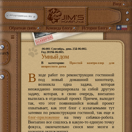
Вход
INFO@JIMBLOG.ME
Обратная связь
Команда блога
История блога
-06:001 Сентябрь, день 25й-06:002.
Год 2019й-06:003.
earch
Умный дом
В категории:
Простой контроллер для
непростого дома
В
ходе работ по реконструкции гостинной
под новый домашний кинотеатр,
возникла одна задача, которая
неожиданно инициировала за собой другую
задачу, которая, в свою очередь, внезапно
вылилась в отдельный проект. Причем, выходит
так, что этот появившийся новый проект
охватывает, как этот блог с излагаемыми тут
затеями по реконструкции гостиной, так еще и
блог-приложение
на тему собачки-робота.
Внезапно все сошлось в какую-то единую точку
фокуса, окончательно снося мне мозги и
шокируя окружающих.