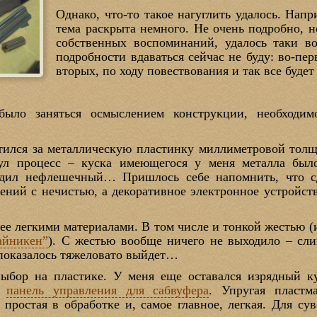
Однако, что-то такое нагуглить удалось. Напр
тема раскрыта немного. Не очень подробно, н
собственных воспоминаний, удалось таки в
подробности вдаваться сейчас не буду: во-пер
вторых, по ходу повествования и так все будет
ыло заняться осмыслением конструкции, необходим
тился за металлическую пластинку миллиметровой толщ
нул процесс – куска имеющегося у меня металла было
одил нефлешечный… Пришлось себе напомнить, что с
ений с нечистью, а декоративное электронное устройс
ее легкими материалами. В том числе и тонкой жестью (
айникен”
). С жестью вообще ничего не выходило – сл
 показалось тяжеловато выйдет…
выбор на пластике. У меня еще оставался изрядный 
л
панель управления для сабвуфера
. Упругая пластм
 простая в обработке и, самое главное, легкая. Для су