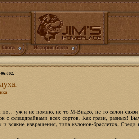
 блога
История блога
-06:002.
духа.
ника
ял по… уж и не помню, не то М-Видео, не то салон связи
ок с флешдрайвами всех сортов. Как грязи, разных! Бы
 и всякие извращения, типа кулонов-браслетов. Среди 