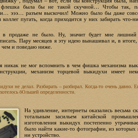
движку”, подумал – вот, если бы конструкция была, на
о флешка была бы не такой скучной… Чтобы так, п
ви… эээ… разъем выскочил! Можно было бы даже совс
 коллег пугать, когда приходится у них забирать что-н
а” в продаже не было. Ну, значит будет мне лишний
писать. Пару месяцев я эту идею вынашивал и, в итоге,
 чем и поведаю ниже.
 я никак не мог вспомнить в чем фишка механизма вык
нструкции, механизм торцевой выкидухи имеет нек
идухи не делал. Разбирать – разбирал. Когда-то очень давно. Е
хотелось бОльшей определенности.
На удивление, интернеты оказались весьма с
тотальным засильем китайской промышлен
изготовления выкидух постепенно утрачива
было найти какие-то фотографии, из которых
ни устройство.