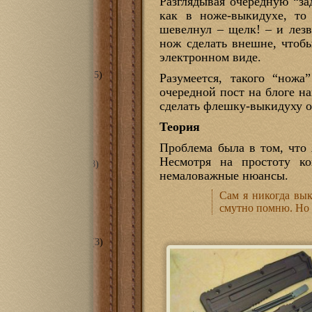
Разглядывая очередную “за
я комната
(6)
как в ноже-выкидухе, т
еты/ванные
(2)
шевелнул – щелк! – и лез
ечная
(2)
ж
(8)
нож сделать внешне, чтобы
(33)
электронном виде.
ий Потоп 2013
(13)
ема смягчения воды
(5)
Разумеется, такого “нож
тирный вопрос
(9)
очередной пост на блоге на
оника
(59)
сделать флешку-выкидуху о
ой контроллер для
того дома
(7)
Теория
ебе кинотеатр
(30)
anillo Magia
(24)
Проблема была в том, что
ская
(51)
Несмотря на простоту ко
рская в гараже 2.0
(8)
немаловажные нюансы.
ринтеры
(22)
RSH TURRET
(9)
Сам я никогда вык
O Black Widow
(10)
смутно помню. Но 
станки
(2)
ntable X-Carve
(2)
рументы
(17)
прессорная станция
(3)
 проекты
(120)
лизм
(16)
и
(8)
ие
(15)
зные кони
(12)
я других
(20)