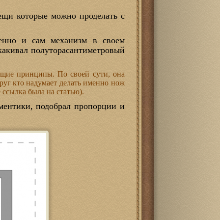
вещи которые можно проделать с
венно и сам механизм в своем
скакивал полуторасантиметровый
бщие принципы. По своей сути, она
руг кто надумает делать именно нож
 ссылка была на статью).
ементики, подобрал пропорции и