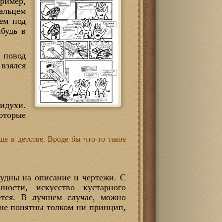
пример,
альцем
ем под
ибудь в
 повод
 взялся
идухи.
оторые
ще в детстве. Вроде бы что-то такое
кудны на описание и чертежи. С
ности, искусство кустарного
ется. В лучшем случае, можно
 не понятны толком ни принцип,