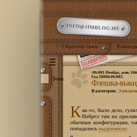
INFO@JIMBLOG.ME
Обратная связь
Команда
-06:001 Ноябрь, день 10й
Год 2009й-06:003.
Search
Флешка-выки
В категории:
Электро
и:
К
344)
ак-то, было дело, гул
Набрел там на прилав
илый дом
(132)
нет
(21)
обычные конфигурации, так
ожая
(1)
попадались
выдвижные
.
иная
(17)
йская комната
(18)