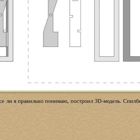
все ли я правильно понимаю, построил 3D-модель. Спилб