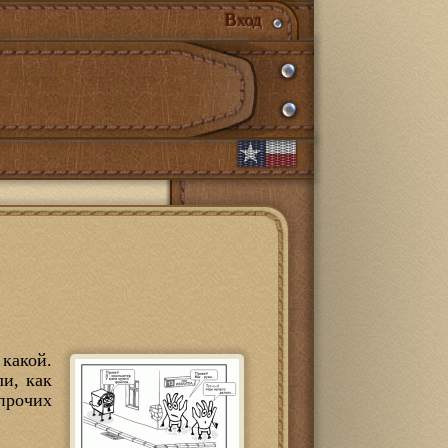
Вход
 какой.
ли, как
прочих