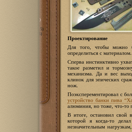
сть
(297)
орическое" (…-2010)
ные даты" (2010-2015)
анное" (2018-2022)
(15)
пное" (2011-2017)
(105)
Проектирование
е
(70)
мира С++
(3)
Для того, чтобы можно б
оль
(6)
определиться с материалом.
(43)
1100
(14)
Сперва инстинктивно ухва
t eBook
(10)
такое разметил и тормоз
PRS-300
(7)
механизма. Да и вес вых
PRS-505
(10)
PRS-700
(7)
клинок для эпических сраж
очная
(18)
нож.
Поэксперементировал с бол
устройство банки пива “Х
алюминия, но тоже, что-то
В итоге, остановил свой 
которой я когда-то дела
незначительным нагрузкам,