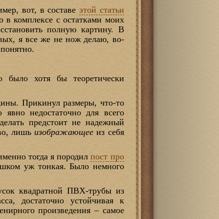
имер, вот, в составе
этой статьи
о в комплексе с остатками моих
осстановить полную картину. В
вых, я все же не нож делаю, во-
 понятно.
о было хотя бы теоретически
ины. Прикинул размеры, что-то
 явно недостаточно для всего
делать предстоит не надежный
тво, лишь
изображающее
из себя
именно тогда я породил
пост про
ишком уж тонкая. Было немного
кусок квадратной ПВХ-трубы из
асса, достаточно устойчивая к
венирного произведения – самое