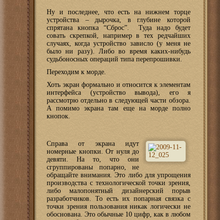
Ну и последнее, что есть на нижнем торце
устройства – дырочка, в глубине которой
спрятана кнопка “Сброс”. Туда надо будет
совать скрепкой, например в тех редчайших
случаях, когда устройство зависло (у меня не
было ни разу). Либо во время каких-нибудь
судьбоносных операций типа перепрошивки.
Переходим к морде.
Хоть экран формально и относится к элементам
интерфейса (устройство вывода), его я
рассмотрю отдельно в следующей части обзора.
А помимо экрана там еще на морде полно
кнопок.
Справа от экрана идут
номерные кнопки. От нуля до
девяти. На то, что они
сгруппированы попарно, не
обращайте внимания. Это либо для упрощения
производства с технологической точки зрения,
либо малопонятный дизайнерский порыв
разработчиков. То есть их попарная связка с
точки зрения пользования никак логически не
обоснована. Это обычные 10 цифр, как в любом