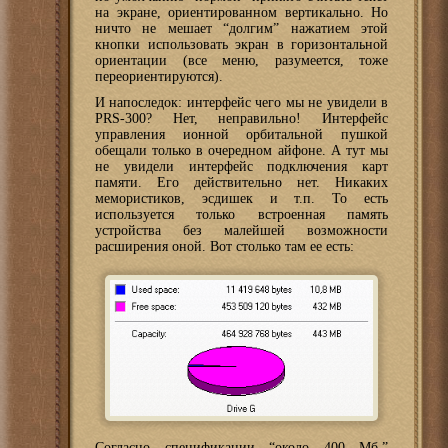
на экране, ориентированном вертикально. Но
ничто не мешает “долгим” нажатием этой
кнопки использовать экран в горизонтальной
ориентации (все меню, разумеется, тоже
переориентируются).
И напоследок: интерфейс чего мы не увидели в
PRS-300? Нет, неправильно! Интерфейс
управления ионной орбитальной пушкой
обещали только в очередном айфоне. А тут мы
не увидели интерфейс подключения карт
памяти. Его действительно нет. Никаких
мемористиков, эсдишек и т.п. То есть
используется только встроенная память
устройства без малейшей возможности
расширения оной. Вот столько там ее есть:
Согласно спецификации “около 400 Мб.”