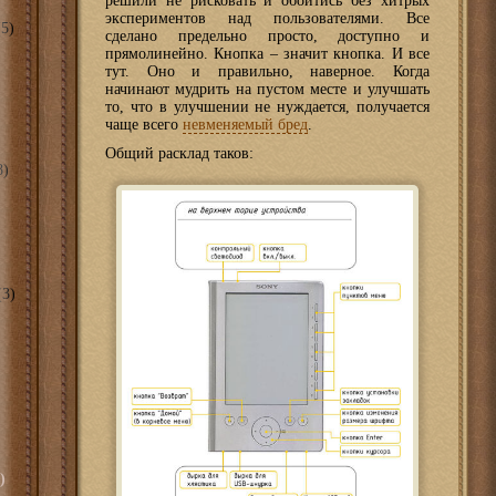
решили не рисковать и обойтись без хитрых
экспериментов над пользователями. Все
5)
сделано предельно просто, доступно и
прямолинейно. Кнопка – значит кнопка. И все
тут. Оно и правильно, наверное. Когда
начинают мудрить на пустом месте и улучшать
то, что в улучшении не нуждается, получается
чаще всего
невменяемый бред
.
Общий расклад таков:
8)
3)
)