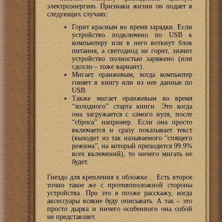
электроэнергию. Признаки жизни он подает в
следующих случаях:
Горит красным во время зарядки. Если
устройство подключено по USB к
компьютеру или в него воткнут блок
питания, а светодиод не горит, значит
устройство полностью заряжено (или
сдохло – тоже вариант).
Мигает оранжевым, когда компьютер
гоняет в книгу или из нее данные по
USB.
Также мигает оранжевым во время
“холодного” старта книги. Это когда
она загружается с самого нуля, после
“сброса” например. Если она просто
включается и сразу показывает текст
(выходит из так называемого “спящего
режима”, на который приходится 99.9%
всех включений), то ничего мигать не
будет.
Гнездо для крепления к обложке… Есть второе
точно такое же с противоположной стороны
устройства. Про это я позже расскажу, когда
аксессуары всякие буду описывать. А так – это
просто дырка и ничего особенного она собой
не представляет.