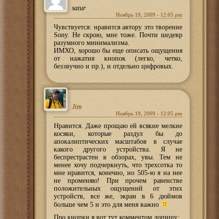
satur
Ноябрь 19, 2009 - 12:05 pm
Чувствуется: нравится автору это творение
Sony. Не скрою, мне тоже. Почти шедевр
разумного минимализма.
ИМХО, хорошо бы еще описать ощущения
от нажатия кнопок (легко, четко,
беззвучно и пр.), и отдельно цифровых.
Jim
Ноябрь 19, 2009 - 12:05 pm
Нравится. Даже прощаю ей всякие мелкие
косяки, которые раздул бы до
апокалиптических масштабов в случае
какого другого устройства. Я не
беспрестрастен в обзорах, увы. Тем не
менее хочу подчеркнуть, что трехсотка то
мне нравится, конечно, но 505-ю я на нее
не променяю! При прочем равенстве
положительных ощущений от этих
устройств, все же, экран в 6 дюймов
больше чем 5 и это для меня важно
Про кнопки я вот тут комментом допишу: