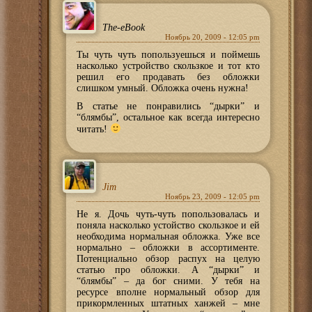
The-eBook
Ноябрь 20, 2009 - 12:05 pm
Ты чуть чуть попользуешься и поймешь
насколько устройство скользкое и тот кто
решил его продавать без обложки
слишком умный. Обложка очень нужна!
В статье не понравились “дырки” и
“блямбы”, остальное как всегда интересно
читать!
Jim
Ноябрь 23, 2009 - 12:05 pm
Не я. Дочь чуть-чуть попользовалась и
поняла насколько устойство скользкое и ей
необходима нормальная обложка. Уже все
нормально – обложки в ассортименте.
Потенциально обзор распух на целую
статью про обложки. А “дырки” и
“блямбы” – да бог сними. У тебя на
ресурсе вполне нормальный обзор для
прикормленных штатных ханжей – мне