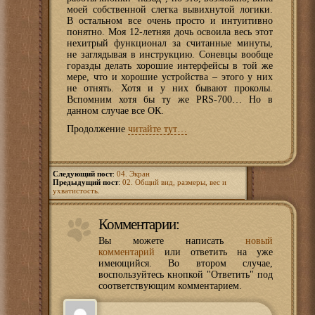
моей собственной слегка вывихнутой логики.
В остальном все очень просто и интуитивно
понятно. Моя 12-летняя дочь освоила весь этот
нехитрый функционал за считанные минуты,
не заглядывая в инструкцию. Соневцы вообще
горазды делать хорошие интерфейсы в той же
мере, что и хорошие устройства – этого у них
не отнять. Хотя и у них бывают проколы.
Вспомним хотя бы ту же PRS-700… Но в
данном случае все ОК.
Продолжение
читайте тут…
Следующий пост
:
04. Экран
Предыдущий пост
:
02. Общий вид, размеры, вес и
ухватистость.
Комментарии:
Вы можете написать
новый
комментарий
или ответить на уже
имеющийся. Во втором случае,
воспользуйтесь кнопкой "Ответить" под
соответствующим комментарием.