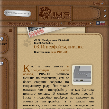
Вход
INFO@JIMBLOG.ME
Обратная связь
Команда блога
История блога
-06:001 Ноябрь, день 19й-06:002.
Год 2009й-06:003.
earch
03. Интерфейсы, питание.
В категории:
Sony PRS-300
К
ак я уже писал
в
предыдущей части
обзора
, PRS-300 немного
меньше по габаритам, чем ее
более старшие собратья по
модельному ряду. Это также
означает, что и интерфейс у нее как бы тоже
немного меньше. В смысле, более простой.
Ниже я подробно пройдусь по каждому из
элементов интерфейса, а в целом мне
показалось, что Сони просто в очередной раз