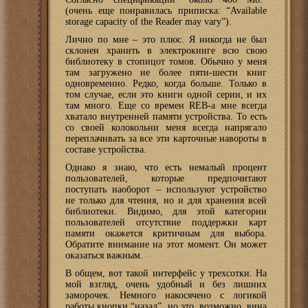
(очень еще понравилась приписка: “Available
storage capacity of the Reader may vary”).
Лично по мне – это плюс. Я никогда не был
склонен хранить в электрокниге всю свою
библиотеку в стопицот томов. Обычно у меня
там загружено не более пяти-шести книг
одновременно. Редко, когда больше. Только в
том случае, если это книги одной серии, и их
там много. Еще со времен REB-а мне всегда
хватало внутренней памяти устройства. То есть
со своей колокольни меня всегда напрягало
переплачивать за все эти карточные навороты в
составе устройства.
Однако я знаю, что есть немалый процент
пользователей, которые предпочитают
поступать наоборот – используют устройство
не только для чтения, но и для хранения всей
библиотеки. Видимо, для этой категории
пользователей отсутствие поддержки карт
памяти окажется критичным для выбора.
Обратите внимание на этот момент. Он может
оказаться важным.
В общем, вот такой интерфейс у трехсотки. На
мой взгляд, очень удобный и без лишних
заморочек. Немного накосячено с логикой
работы кнопки “назад”, но это, возможно, вина