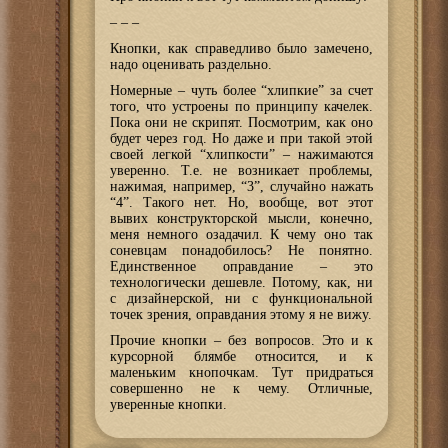
– – –
Кнопки, как справедливо было замечено,
надо оценивать раздельно.
Номерные – чуть более “хлипкие” за счет
того, что устроены по принципу качелек.
Пока они не скрипят. Посмотрим, как оно
будет через год. Но даже и при такой этой
своей легкой “хлипкости” – нажимаются
уверенно. Т.е. не возникает проблемы,
нажимая, например, “3”, случайно нажать
“4”. Такого нет. Но, вообще, вот этот
вывих конструкторской мысли, конечно,
меня немного озадачил. К чему оно так
соневцам понадобилось? Не понятно.
Единственное оправдание – это
технологически дешевле. Потому, как, ни
с дизайнерской, ни с функциональной
точек зрения, оправдания этому я не вижу.
Прочие кнопки – без вопросов. Это и к
курсорной блямбе относится, и к
маленьким кнопочкам. Тут придраться
совершенно не к чему. Отличные,
уверенные кнопки.