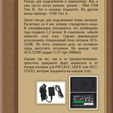
Гнездо для подключения к компьютеру. Как я
уже где-то писал раньше, разъем – Mini USB
Тип B. Это в книжку втыкается. На другом
конце провода – USB Тип А.
Далее гнездо для подключения блока питания.
Расчитано на 4 мм. штекер стандартного вида.
В спецификации указывается, что необходимо
туда подавать 5,2 вольта. К сожалению, забыли
написать силу тока. Однако рекомендуют
использовать специальный блок питания ACS-
5220E. Из этого, понятное дело, не составило
труда выгуглить остальное. На выходе этот
ACS-5220E выдает 5,2V при 2000mA.
Однако так же, как и ее предшественники,
трехсотка прекрасно будет кормиться и от
блоков питания для PSP (ACC-145CE или ACC-
115CE), которые продаются на каждом углу: