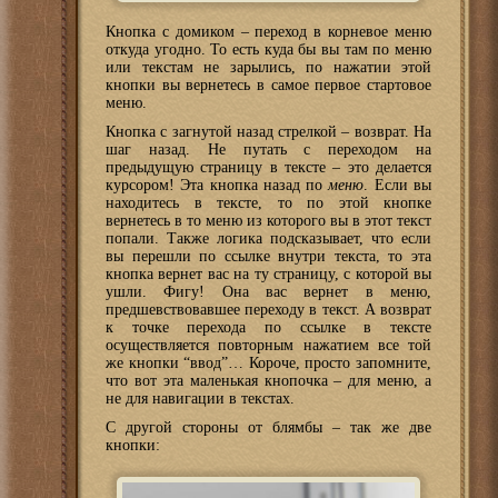
Кнопка с домиком – переход в корневое меню
откуда угодно. То есть куда бы вы там по меню
или текстам не зарылись, по нажатии этой
кнопки вы вернетесь в самое первое стартовое
меню.
Кнопка с загнутой назад стрелкой – возврат. На
шаг назад. Не путать с переходом на
предыдущую страницу в тексте – это делается
курсором! Эта кнопка назад по
меню
. Если вы
находитесь в тексте, то по этой кнопке
вернетесь в то меню из которого вы в этот текст
попали. Также логика подсказывает, что если
вы перешли по ссылке внутри текста, то эта
кнопка вернет вас на ту страницу, с которой вы
ушли. Фигу! Она вас вернет в меню,
предшевствовавшее переходу в текст. А возврат
к точке перехода по ссылке в тексте
осуществляется повторным нажатием все той
же кнопки “ввод”… Короче, просто запомните,
что вот эта маленькая кнопочка – для меню, а
не для навигации в текстах.
С другой стороны от блямбы – так же две
кнопки: