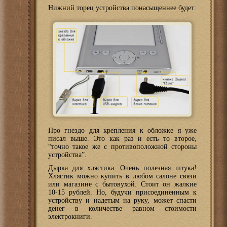
Нижний торец устройства понасыщеннее будет:
Про гнездо для крепления к обложке я уже
писал выше. Это как раз и есть то второе,
“точно такое же с противоположной стороны
устройства”.
Дырка для хлястика. Очень полезная штука!
Хлястик можно купить в любом салоне связи
или магазине с бытовухой. Стоит он жалкие
10-15 рублей. Но, будучи присоединенным к
устройству и надетым на руку, может спасти
денег в количестве равном стоимости
электрокниги.