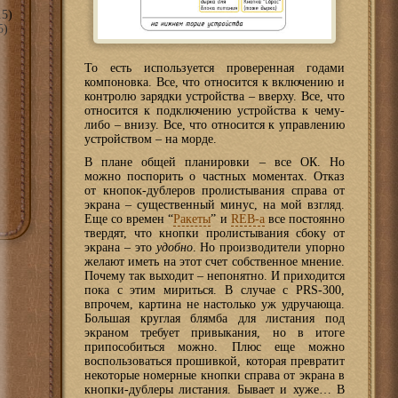
5)
5)
То есть используется проверенная годами
компоновка. Все, что относится к включению и
контролю зарядки устройства – вверху. Все, что
относится к подключению устройства к чему-
либо – внизу. Все, что относится к управлению
устройством – на морде.
В плане общей планировки – все ОК. Но
можно поспорить о частных моментах. Отказ
от кнопок-дублеров пролистывания справа от
экрана – существенный минус, на мой взгляд.
Еще со времен “
Ракеты
” и
REB-а
все постоянно
твердят, что кнопки пролистывания сбоку от
экрана – это
удобно
. Но производители упорно
желают иметь на этот счет собственное мнение.
Почему так выходит – непонятно. И приходится
пока с этим мириться. В случае с PRS-300,
впрочем, картина не настолько уж удручающа.
Большая круглая блямба для листания под
экраном требует привыкания, но в итоге
припособиться можно. Плюс еще можно
воспользоваться прошивкой, которая превратит
некоторые номерные кнопки справа от экрана в
кнопки-дублеры листания. Бывает и хуже… В