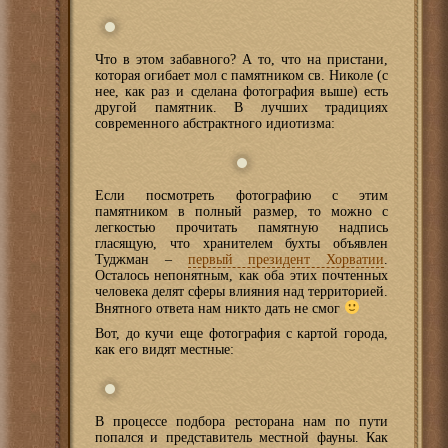
Что в этом забавного? А то, что на пристани,
которая огибает мол с памятником св. Николе (с
нее, как раз и сделана фотография выше) есть
другой памятник. В лучших традициях
современного абстрактного идиотизма:
Если посмотреть фотографию с этим
памятником в полный размер, то можно с
легкостью прочитать памятную надпись
гласящую, что хранителем бухты объявлен
Туджман –
первый президент Хорватии
.
Осталось непонятным, как оба этих почтенных
человека делят сферы влияния над территорией.
Внятного ответа нам никто дать не смог
Вот, до кучи еще фотография с картой города,
как его видят местные:
В процессе подбора ресторана нам по пути
попался и представитель местной фауны. Как