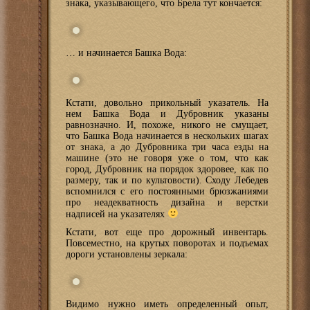
знака, указывающего, что Брела тут кончается:
… и начинается Башка Вода:
Кстати, довольно прикольный указатель. На
нем Башка Вода и Дубровник указаны
равнозначно. И, похоже, никого не смущает,
что Башка Вода начинается в нескольких шагах
от знака, а до Дубровника три часа езды на
машине (это не говоря уже о том, что как
город, Дубровник на порядок здоровее, как по
размеру, так и по культовости). Сходу Лебедев
вспомнился с его постоянными брюзжаниями
про неадекватность дизайна и верстки
надписей на указателях
Кстати, вот еще про дорожный инвентарь.
Повсеместно, на крутых поворотах и подъемах
дороги установлены зеркала:
Видимо нужно иметь определенный опыт,