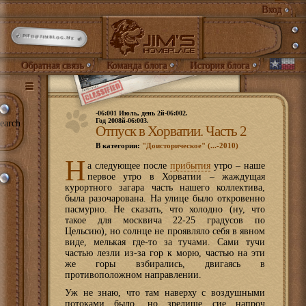
Вход
INFO@JIMBLOG.ME
Обратная связь
Команда блога
История блога
-06:001 Июль, день 2й-06:002.
Год 2008й-06:003.
earch
Отпуск в Хорватии. Часть 2
В категории:
"Доисторическое" (...-2010)
Н
а следующее после
прибытия
утро – наше
первое утро в Хорватии – жаждущая
курортного загара часть нашего коллектива,
была разочарована. На улице было откровенно
пасмурно. Не сказать, что холодно (ну, что
такое для москвича 22-25 градусов по
Цельсию), но солнце не проявляло себя в явном
виде, мелькая где-то за тучами. Сами тучи
частью лезли из-за гор к морю, частью на эти
же горы взбирались, двигаясь в
противоположном направлении.
Уж не знаю, что там наверху с воздушными
потоками было, но зрелище сие напроч