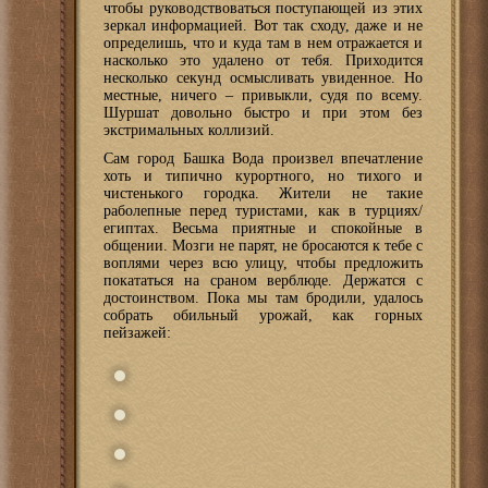
чтобы руководствоваться поступающей из этих
зеркал информацией. Вот так сходу, даже и не
определишь, что и куда там в нем отражается и
насколько это удалено от тебя. Приходится
несколько секунд осмысливать увиденное. Но
местные, ничего – привыкли, судя по всему.
Шуршат довольно быстро и при этом без
экстримальных коллизий.
Сам город Башка Вода произвел впечатление
хоть и типично курортного, но тихого и
чистенького городка. Жители не такие
раболепные перед туристами, как в турциях/
египтах. Весьма приятные и спокойные в
общении. Мозги не парят, не бросаются к тебе с
воплями через всю улицу, чтобы предложить
покататься на сраном верблюде. Держатся с
достоинством. Пока мы там бродили, удалось
собрать обильный урожай, как горных
пейзажей: