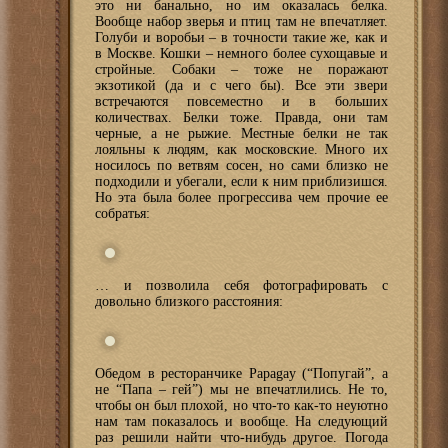
это ни банально, но им оказалась белка.
Вообще набор зверья и птиц там не впечатляет.
Голуби и воробьи – в точности такие же, как и
в Москве. Кошки – немного более сухощавые и
стройные. Собаки – тоже не поражают
экзотикой (да и с чего бы). Все эти звери
встречаются повсеместно и в больших
количествах. Белки тоже. Правда, они там
черные, а не рыжие. Местные белки не так
лояльны к людям, как московские. Много их
носилось по ветвям сосен, но сами близко не
подходили и убегали, если к ним приблизишся.
Но эта была более прогрессива чем прочие ее
собратья:
… и позволила себя фотографировать с
довольно близкого расстояния:
Обедом в ресторанчике Papagay (“Попугай”, а
не “Папа – гей”) мы не впечатлились. Не то,
чтобы он был плохой, но что-то как-то неуютно
нам там показалось и вообще. На следующий
раз решили найти что-нибудь другое. Погода