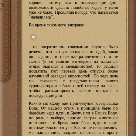
хорошо, потому, как в последующие дни,
5)
возможности сделать подобные кадры у меня
5)
уже не было. Проклятая погода, что называется
“наладилась”.
Во время скромного завтрака:
…на оперативном совещании группы было
решено, что раз уж сегодня с погодой, такая
вот задница и пляжные развлечения нам не
светят (я со своими взглядами на пляжный
отдых оказался в меньшинстве), то решили
посвятить этот первый день отпуска более
вдумчивой разведке окресностей. По ходу дела
мы связались с представителем нашего
туроператора и забили с ней стрелку на вечер,
чтобы распланировать всякие поездки в
последующие дни.
Как-то так сходу нам приглянулся город Башка
Вода. От нашего отеля, в принципе было по
барабану куда идти, в Брелу, или в Башка Воду,
но роль в выборе, видимо сыграл животный
инстинкт – в Брелу надо было идти в гору,
поэтому туда не тянуло. Как-то не сговариваясь,
мы направились направо от отеля в сторону