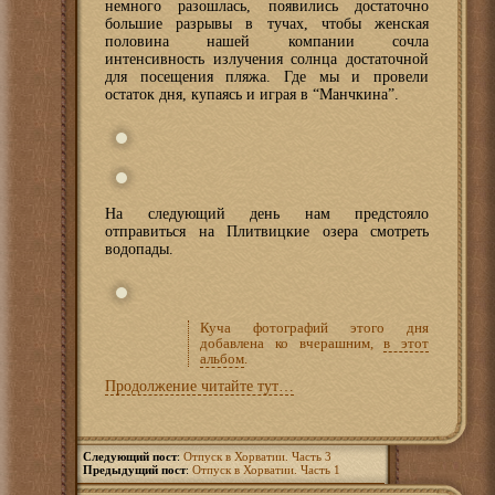
немного разошлась, появились достаточно
большие разрывы в тучах, чтобы женская
половина нашей компании сочла
интенсивность излучения солнца достаточной
для посещения пляжа. Где мы и провели
остаток дня, купаясь и играя в “Манчкина”.
На следующий день нам предстояло
отправиться на Плитвицкие озера смотреть
водопады.
Куча фотографий этого дня
добавлена ко вчерашним,
в этот
альбом
.
Продолжение читайте тут…
Следующий пост
:
Отпуск в Хорватии. Часть 3
Предыдущий пост
:
Отпуск в Хорватии. Часть 1