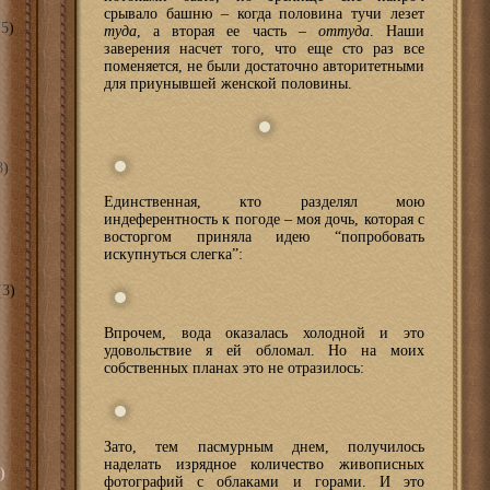
срывало башню – когда половина тучи лезет
5)
туда
, а вторая ее часть –
оттуда
. Наши
заверения насчет того, что еще сто раз все
поменяется, не были достаточно авторитетными
для приунывшей женской половины.
8)
Единственная, кто разделял мою
индеферентность к погоде – моя дочь, которая с
восторгом приняла идею “попробовать
искупнуться слегка”:
3)
Впрочем, вода оказалась холодной и это
удовольствие я ей обломал. Но на моих
собственных планах это не отразилось:
Зато, тем пасмурным днем, получилось
наделать изрядное количество живописных
)
фотографий с облаками и горами. И это