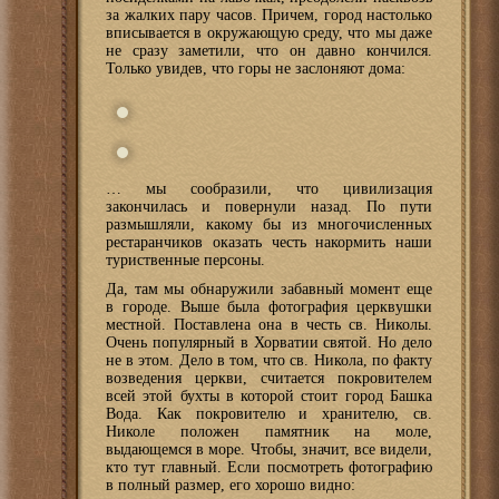
за жалких пару часов. Причем, город настолько
вписывается в окружающую среду, что мы даже
не сразу заметили, что он давно кончился.
Только увидев, что горы не заслоняют дома:
… мы сообразили, что цивилизация
закончилась и повернули назад. По пути
размышляли, какому бы из многочисленных
рестаранчиков оказать честь накормить наши
туриственные персоны.
Да, там мы обнаружили забавный момент еще
в городе. Выше была фотография церквушки
местной. Поставлена она в честь св. Николы.
Очень популярный в Хорватии святой. Но дело
не в этом. Дело в том, что св. Никола, по факту
возведения церкви, считается покровителем
всей этой бухты в которой стоит город Башка
Вода. Как покровителю и хранителю, св.
Николе положен памятник на моле,
выдающемся в море. Чтобы, значит, все видели,
кто тут главный. Если посмотреть фотографию
в полный размер, его хорошо видно: