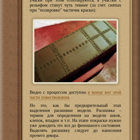
учаски при этом отполируются, а участки с
рельефом станут чуть темнее (за счет снятых
при “полировке” частичек краски):
Видео с процессом доступно
в конце вот этой
части повествования
.
Но это, как бы предварительный этап
выделения расшивки модели. Расшивка –
термин для определения на модели швов,
клепок, впадин и т.п. На этапе покраски нужно
уже доводить это все до финишного состояния.
Выделять расшивку следует до нанесения
прочего декора.