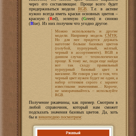
через его составляющие. Проще всего будет
придерживаться модели
RGB
. Т.е. в активе
нужно всегда иметь краски основных цветов –
красную (
R
ed), зеленую (
G
reen) и синюю
(
B
lue). Из них получим что угодно другое.
Можно использовать и другие
модели. Например модель
CMYK
.
Но для нее придется держать
наготове больше базовых цветов
(голубой, пурпурный, жёлтый,
черный в ассортименте). RGB в
данном случае – технологически
проще. К тому же, поди еще найди
вот так сходу правильный
пурпурный базовый цвет в
магазине. Не говоря уже о том, что
черный цвет нужен будет не один, а
набор оттенков серого с заранее
известными значениями… Короче,
не заморачивайтесь – используйте
RGB.
Получение ржавчины, как пример. Смотрим в
любой справочник, который нам сможет
подсказать значения базовых цветов. Да, хоть
бы и
википедию посмотрим
: