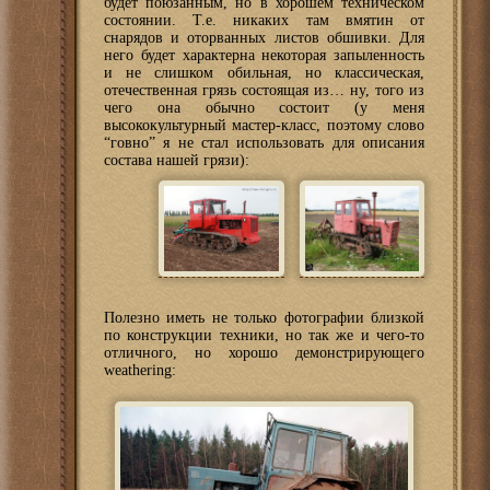
будет поюзанным, но в хорошем техническом
состоянии. Т.е. никаких там вмятин от
снарядов и оторванных листов обшивки. Для
него будет характерна некоторая запыленность
и не слишком обильная, но классическая,
отечественная грязь состоящая из… ну, того из
чего она обычно состоит (у меня
высококультурный мастер-класс, поэтому слово
“говно” я не стал использовать для описания
состава нашей грязи):
Полезно иметь не только фотографии близкой
по конструкции техники, но так же и чего-то
отличного, но хорошо демонстрирующего
weathering: