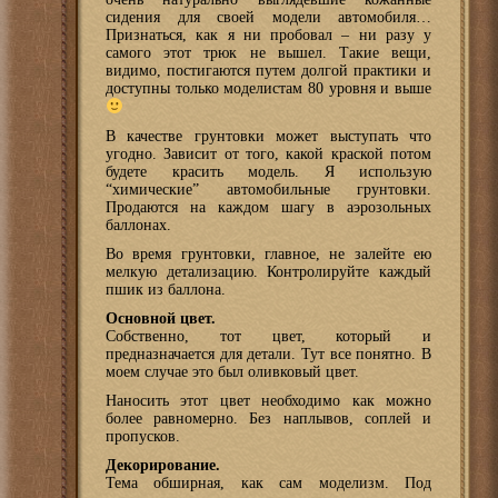
сидения для своей модели автомобиля…
Признаться, как я ни пробовал – ни разу у
самого этот трюк не вышел. Такие вещи,
видимо, постигаются путем долгой практики и
доступны только моделистам 80 уровня и выше
В качестве грунтовки может выступать что
угодно. Зависит от того, какой краской потом
будете красить модель. Я использую
“химические” автомобильные грунтовки.
Продаются на каждом шагу в аэрозольных
баллонах.
Во время грунтовки, главное, не залейте ею
мелкую детализацию. Контролируйте каждый
пшик из баллона.
Основной цвет.
Собственно, тот цвет, который и
предназначается для детали. Тут все понятно. В
моем случае это был оливковый цвет.
Наносить этот цвет необходимо как можно
более равномерно. Без наплывов, соплей и
пропусков.
Декорирование.
Тема обширная, как сам моделизм. Под