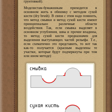
грунтовкой).
Моделистам-бумажникам приходится в
основном жить в обнимку с методом сухой
кисти (dry brush). В связи с этим надо помнить,
что метод смывки и метод сухой кисти имеют
принципиально различные области
воздействия. Так, если смывка выделяет в
основном углубления, швы и прочие впадины,
то метод сухой кисти предназначен для
выделения выступающих частей рельефа. Т.е.,
если схематично это представить, то вот так
как-то получается (красным выделены те
участки, которые будут подчеркнуты при том
или ином методе):