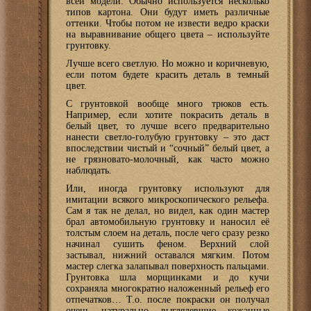
всей модели. Обычно используется несколько
типов картона. Они будут иметь различные
оттенки. Чтобы потом не извести ведро краски
на выравнивание общего цвета – используйте
грунтовку.
Лучше всего светлую. Но можно и коричневую,
если потом будете красить деталь в темный
цвет.
С грунтовкой вообще много трюков есть.
Например, если хотите покрасить деталь в
белый цвет, то лучше всего предварительно
нанести светло-голубую грунтовку – это даст
впоследствии чистый и “сочный” белый цвет, а
не грязновато-молочный, как часто можно
наблюдать.
Или, иногда грунтовку используют для
имитации всякого микроскопического рельефа.
Сам я так не делал, но видел, как один мастер
брал автомобильную грунтовку и наносил её
толстым слоем на деталь, после чего сразу резко
начинал сушить феном. Верхний слой
застывал, нижний оставался мягким. Потом
мастер слегка залапывал поверхность пальцами.
Грунтовка шла морщинками и до кучи
сохраняла многократно наложенный рельеф его
отпечатков… Т.о. после покраски он получал
очень натурально выглядевшие кожанные