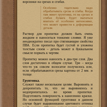
ворсинки на срезах и сгибах.
Особенно тщательно надо
обрабатывать срезы и сгибы. Когда
там ляжет грунтовка, то на срезах и
сгибах бумага будет пытаться
впитать её особенно интенсивно,
что может привести к деформации
детали.
Раствор для пропитки должен быть очень
жидким и наноситься тонкими слоями. Я уже
неоднократно писал про стягивающие свойства
ПВА. Если пропитка будет густой и уложена
толстым слоем – деталь может в буквальном
смысле порвать к чертям.
Пропитку можно наносить в два-три слоя. Два
слоя достаточно в общем случае. Три – когда
что-то уж совсем волосатое получилось или,
если обрабатываются срезы картона от 2 мм. и
толще.
Грунтовка.
Служит также нескольким целям. Выровнять и
допропитать то, что не выровнялось и
недопропиталось во время пропитки.
Подготовить поверхность к нанесению краски.
Но основной функцией грунтовки в данном
случае будет выравнивание цветового оттенка