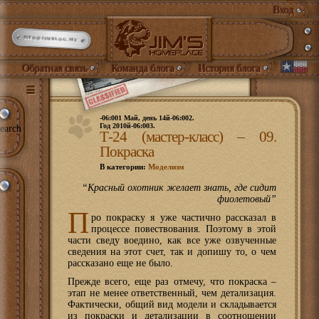
Вход
INFO@JIMBLOG.ME
Обратная связь
Команда блога
История блога
-06:001 Май, день 14й-06:002.
Год 2010й-06:003.
earch
Т-24 (мастер-класс) – 09.
Покраска
В категории:
Моделизм
“Красный охотник желает знать, где сидит
фиолетовый”
П
ро покраску я уже частично рассказал в
процессе повествования. Поэтому в этой
части сведу воедино, как все уже озвученные
сведения на этот счет, так и допишу то, о чем
рассказано еще не было.
Прежде всего, еще раз отмечу, что покраска –
этап не менее ответственный, чем детализация.
Фактически, общий вид модели и складывается
из покраски и детализации в соотношении