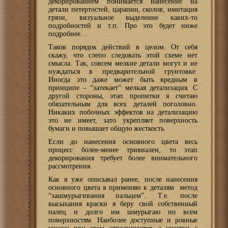
декорированием понимается нанесение на
детали петертостей, царапин, сколов, имитация
грязи, визуальное выделение каких-то
подробностей и т.п. Про это будет ниже
подробнее…
Таков порядок действий в целом. От себя
скажу, что слепо следовать этой схеме нет
смысла. Так, совсем мелкие детали могут и не
нуждаться в предварительной грунтовке.
Иногда это даже может быть вредным в
принципе – “затекает” мелкая детализация. С
другой стороны, этап пропитки я считаю
обязательным для всех деталей поголовно.
Никаких побочных эффектов на детализацию
это не имеет, зато укрепляет поверхность
бумаги и повышает общую жесткость.
Если до нанесения основного цвета весь
процесс более-менее тривиален, то этап
декорирования требует более внимательного
рассмотрения.
Как я уже описывал ранее, после нанесения
основного цвета я применяю к деталям метод
“зашмурыгивания пальцем”. Т.е. после
высыхания краски я беру свой собственный
палец и долго им шмурыгаю по всем
поверхностям. Наиболее доступные и ровные