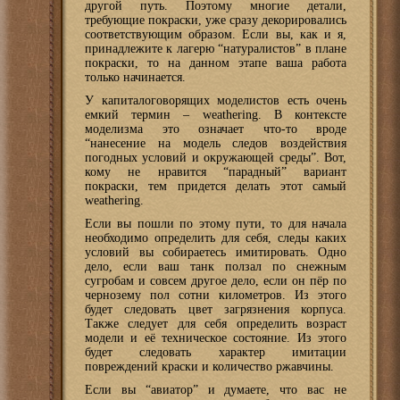
другой путь. Поэтому многие детали,
требующие покраски, уже сразу декорировались
соответствующим образом. Если вы, как и я,
принадлежите к лагерю “натуралистов” в плане
покраски, то на данном этапе ваша работа
только начинается.
У капиталоговорящих моделистов есть очень
емкий термин – weathering. В контексте
моделизма это означает что-то вроде
“нанесение на модель следов воздействия
погодных условий и окружающей среды”. Вот,
кому не нравится “парадный” вариант
покраски, тем придется делать этот самый
weathering.
Если вы пошли по этому пути, то для начала
необходимо определить для себя, следы каких
условий вы собираетесь имитировать. Одно
дело, если ваш танк ползал по снежным
сугробам и совсем другое дело, если он пёр по
чернозему пол сотни километров. Из этого
будет следовать цвет загрязнения корпуса.
Также следует для себя определить возраст
модели и её техническое состояние. Из этого
будет следовать характер имитации
повреждений краски и количество ржавчины.
Если вы “авиатор” и думаете, что вас не