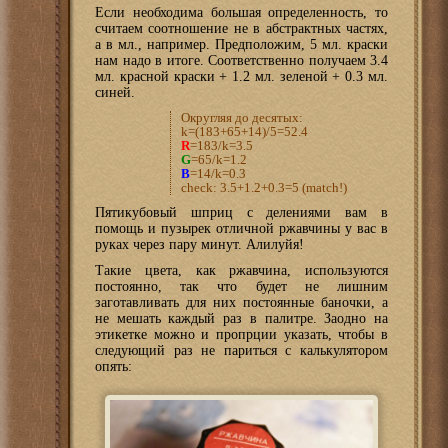
Если необходима большая определенность, то
считаем соотношение не в абстрактных частях,
а в мл., например. Предположим, 5 мл. краски
нам надо в итоге. Соответственно получаем 3.4
мл. красной краски + 1.2 мл. зеленой + 0.3 мл.
синей.
Округляя до десятых:
k=(183+65+14)/5=52.4
R
=183/k=3.5
G
=65/k=1.2
B
=14/k=0.3
check: 3.5+1.2+0.3=5 (match!)
Пятикубовый шприц с делениями вам в
помощь и пузырек отличной ржавчины у вас в
руках через пару минут. Алилуйя!
Такие цвета, как ржавчина, используются
постоянно, так что будет не лишним
заготавливать для них постоянные баночки, а
не мешать каждый раз в палитре. Заодно на
этикетке можно и пропрции указать, чтобы в
следующий раз не париться с калькулятором
опять: