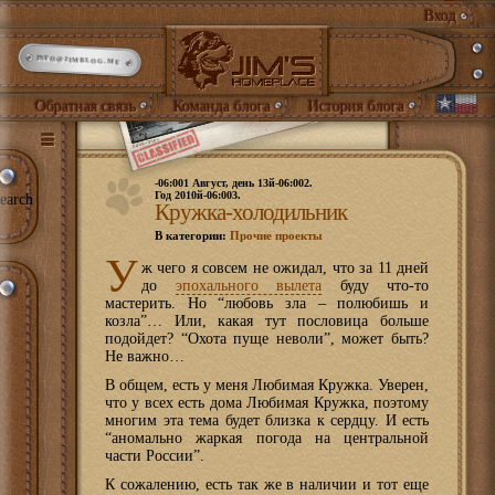
Вход
INFO@JIMBLOG.ME
Обратная связь
Команда блога
История блога
-06:001 Август, день 13й-06:002.
Год 2010й-06:003.
earch
Кружка-холодильник
В категории:
Прочие проекты
У
ж чего я совсем не ожидал, что за 11 дней
до
эпохального вылета
буду что-то
мастерить. Но “любовь зла – полюбишь и
козла”… Или, какая тут пословица больше
подойдет? “Охота пуще неволи”, может быть?
Не важно…
В общем, есть у меня Любимая Кружка. Уверен,
что у всех есть дома Любимая Кружка, поэтому
многим эта тема будет близка к сердцу. И есть
“аномально жаркая погода на центральной
части России”.
К сожалению, есть так же в наличии и тот еще