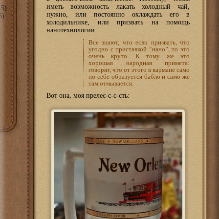
иметь возможность лакать холодный чай,
5)
нужно, или постоянно охлаждать его в
5)
холодильнике, или призвать на помощь
нанотехнологии.
Все знают, что если призвать, что
угодно с приставкой “нано”, то это
очень круто. К тому же это
хорошая народная примета:
говорят, что от этого в кармане само
по себе образуется бабло и само же
там отмывается.
Вот она, моя прелес-с-с-сть: