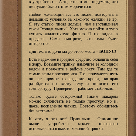
в устройство… А то, кто-то мог подумать, что
не нужно было с ним морочиться.
Любой желающий все это может повторить в
домашних условиях за какой-то жалкий вечер.
Я эту статью писал дольше, чем изготавливал
такой “холодильник”. Хотя можно пойти и тупо
купить аналогичную фигню Я их видел в
продаже. Сами смотрите, что вам будет
интереснее.
Для тех, кто дочитал до этого места –
БОНУС
!
Есть надежное народное средство охладить себя
в жару. Возьмите тряпку, намочите её холодной
водой и повяжите в районе локтя. Там где те
самые вены проходят, ага. Т.о. получается чуть
ли не прямое охлаждение крови, которая
разойдется по всему телу и понизит его
температуру. Проверено – работает стабильно.
Только будьте осторожны! Таким макаром
можно схлопотать не только простуду, но и,
даже, воспаление легких. Поэтому обойдитесь
без экстрима!
К чему я это все? Правильно… Описанное
выше устройство может прекрасно
использоваться вместо холодной тряпки: