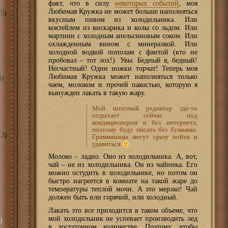
факт, что в силу
некоторых событий
, моя
Любимая Кружка не может больше наполняться
5)
вкусным пивом из холодильника. Или
коктейлем из вискарика и колы со льдом. Или
мартини с холодным апельсиновым соком. Или
охлажденным вином с минералкой. Или
холодной водкой пополам с фантой (кто не
пробовал – тот лох!). Увы. Бедный я, бедный!
Несчастный! Одни ножки торчат! Теперь моя
Любимая Кружка может наполняться только
8)
чаем, молоком и прочей пакостью, которую я
вынужден лакать в такую жару.
Мой штатный редактор где-то
отдыхает сейчас под
кондиционером и без интернета,
поэтому буду писать без бумажки.
3)
Грамманацы могут сразу пойти и
удавиться
Молоко – ладно. Оно из холодильника. А, вот,
чай – не из холодильника. Он из чайника. Его
можно остудить в холодильнике, но потом он
быстро нагреется в комнате на такой жаре до
температуры теплой мочи. А это мерзко! Чай
должен быть или горячий, или холодный.
Лакать это все приходится в таком объеме, что
мой холодильник не успевает производить лед
)
в достаточном количестве. Поэтому, чтобы