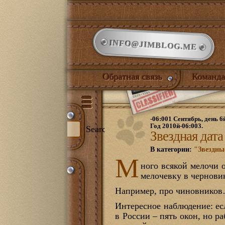
INFO@JIMBLOG.ME
Обратная связь
Команда
-06:001 Сентябрь, день 6
Год 2010й-06:003.
Search
Звездная дат
В категории:
"Звездны
М
ного всякой мелочи о
и:
мелочевку в черновик
344)
Например, про чиновнико
илый дом
(132)
нет
(21)
Интересное наблюдение: ес
ожая
(1)
иная
(17)
в России – пять окон, но р
йская комната
(18)