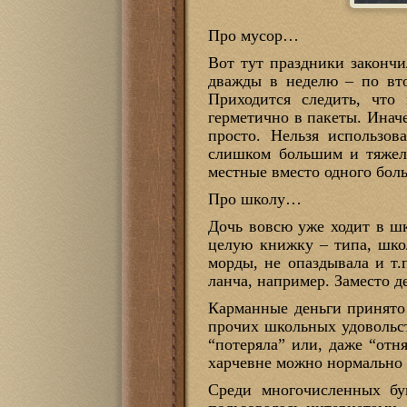
Про мусор…
Вот тут праздники закончи
дважды в неделю – по вто
Приходится следить, что
герметично в пакеты. Инач
просто. Нельзя использо
слишком большим и тяжелы
местные вместо одного бол
Про школу…
Дочь вовсю уже ходит в шк
целую книжку – типа, школ
морды, не опаздывала и т
ланча, например. Заместо де
Карманные деньги принято 
прочих школьных удовольст
“потеряла” или, даже “отн
харчевне можно нормально з
Среди многочисленных бу