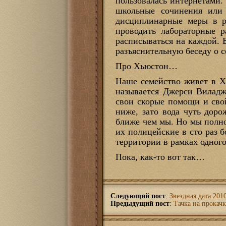
пользовалась интернетами.
школьные сочинения или 
дисциплинарные меры в р
проводить лабораторные р
расписываться на каждой. 
разъяснительную беседу о с
Про Хьюстон…
Наше семейство живет в Х
называется Джерси Виладж
свои скорые помощи и сво
ниже, зато вода чуть дор
ближе чем мы. Но мы полно
их полицейские в сто раз 
территории в рамках одного
Пока, как-то вот так…
Следующий пост
:
Звездная дата 201
Предыдущий пост
:
Тачка на прокач