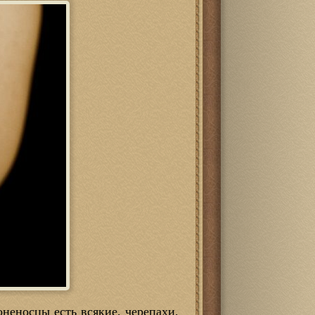
оненосцы есть всякие, черепахи,