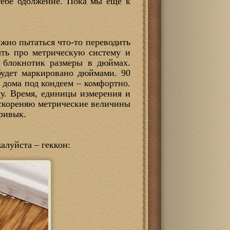
тебе одолжение. Пока мы еще к
жно пытаться что-то переводить
ыть про метрическую систему и
 блокнотик размеры в дюймах.
будет маркировано дюймами. 90
у дома под кондеем – комфортно.
у. Время, единицы измерения и
 Искореняю метрические величины
привык.
алуйста – геккон: