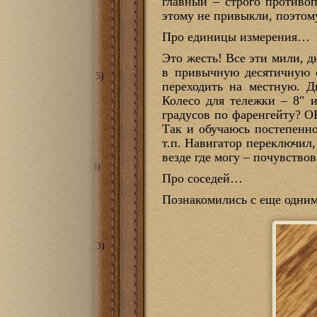
главный – строго противо
я комната
(6)
этому не привыкли, поэтому
еты/ванные
(2)
ечная
(2)
Про единицы измерения…
ж
(8)
(33)
Это жесть! Все эти мили, 
ий Потоп 2013
(13)
в привычную десятичную с
ема смягчения воды
(5)
переходить на местную. 
тирный вопрос
(9)
оника
(59)
Колесо для тележки – 8″ 
ой контроллер для
градусов по фаренгейту? ОК
того дома
(7)
Так и обучаюсь постепенн
ебе кинотеатр
(30)
т.п. Навигатор переключил
anillo Magia
(24)
ская
(51)
везде где могу – почувство
рская в гараже 2.0
(8)
Про соседей…
ринтеры
(22)
RSH TURRET
(9)
Познакомились с еще одним 
O Black Widow
(10)
станки
(2)
ntable X-Carve
(2)
рументы
(17)
прессорная станция
(3)
 проекты
(120)
лизм
(16)
и
(8)
ие
(15)
зные кони
(12)
я других
(20)