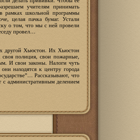
огли делать прививки. Чтобы её
разрешаем учителям принимать
 в рамках школьной программы
че, целая пачка бумаг. Устали
ску о том, что мы с ней провели
беседу провел…
их другой Хьюстон. Их Хьюстон
 своя полиция, свои пожарные,
м. И свои законы. Налоги чуть
они находятся к центру города
осударстве”… Рассказывают, что
ут с административным делением