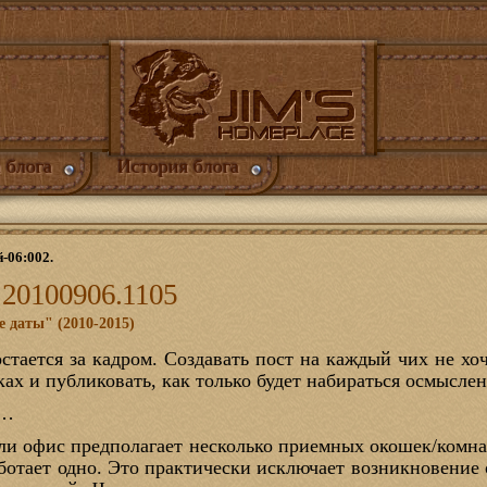
 блога
История блога
й-06:002.
а 20100906.1105
е даты" (2010-2015)
стается за кадром. Создавать пост на каждый чих не хо
ах и публиковать, как только будет набираться осмыслен
в…
ли офис предполагает несколько приемных окошек/комнат
аботает одно. Это практически исключает возникновение о