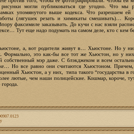
 Не против того, чтобы её фотографировали. Чтобы ей м
рисунки могли публиковаться где угодно. Что мы 
амках упомянутого выше кодекса. Что разрешаем ей
аботы (лягушек резать и химикаты смешивать)… Коро
Впору факсимиле заказывать. До кучи с нас взяли распи
ексе… Тут еще надо подумать на самом деле, кто с кем 
ьюстоне, а, вот родители живут в… Хьюстоне. Но у н
. Формально, это как-бы все тот же Хьюстон, но у них
й собственный мэр даже. С блэкджеком и всем остальны
оже… Но все равно они считаются Хьюстоном. Причем, 
ценный Хьюстон, а у них, типа такого “государства в г
более лютые, чем наши полицейские. Кошмар, короче, т
 города.
00907.0123
ку