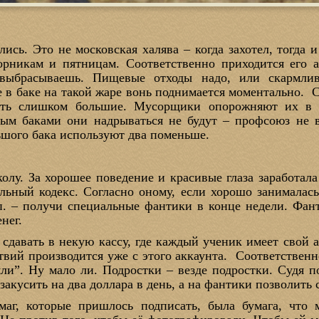
лись. Это не московская халява – когда захотел, тогда
рникам и пятницам. Соответственно приходится его а
 выбрасываешь. Пищевые отходы надо, или скармлив
е в баке на такой жаре вонь поднимается моментально. 
вать слишком большие. Мусорщики опорожняют их в 
м баками они надрываться не будут – профсоюз не в
ьшого бака используют два поменьше.
олу. За хорошее поведение и красивые глаза заработал
ьный кодекс. Согласно оному, если хорошо занималась
.п. – получи специальные фантики в конце недели. Фан
нег.
сдавать в некую кассу, где каждый ученик имеет свой а
вий производится уже с этого аккаунта. Соответственн
яли”. Ну мало ли. Подростки – везде подростки. Судя п
акусить на два доллара в день, а на фантики позволить 
маг, которые пришлось подписать, была бумага, что 