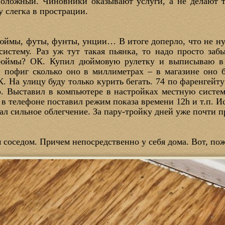
положный. Чиновники оказывают услуги, а не делают 
 слегка в прострации.
дюймы, футы, фунты, унции… В итоге доперло, что не ну
истему. Раз уж тут такая пьянка, то надо просто заб
Дюймы? ОК. Купил дюймовую рулетку и выписываю в
и пофиг сколько оно в миллиметрах – в магазине оно 
. На улицу буду только курить бегать. 74 по фаренгейт
о. Выставил в компьютере в настройках местную систем
, в телефоне поставил режим показа времени 12h и т.п.
вал сильное облегчение. За пару-тройку дней уже почти 
соседом. Причем непосредственно у себя дома. Вот, пож