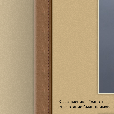
К сожалению, “одно из дре
стрекотание были неимовер