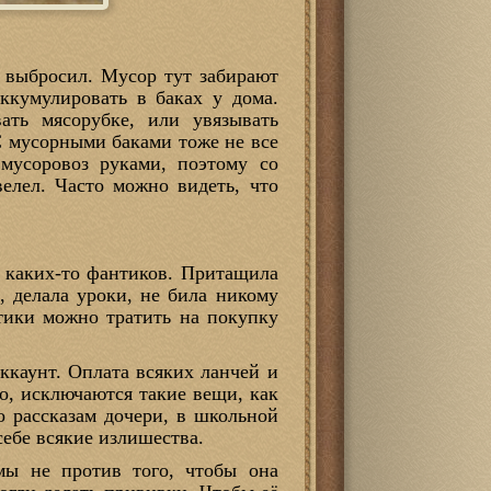
 и выбросил. Мусор тут забирают
ккумулировать в баках у дома.
ать мясорубке, или увязывать
С мусорными баками тоже не все
мусоровоз руками, поэтому со
елел. Часто можно видеть, что
а каких-то фантиков. Притащила
, делала уроки, не била никому
тики можно тратить на покупку
ккаунт. Оплата всяких ланчей и
о, исключаются такие вещи, как
о рассказам дочери, в школьной
себе всякие излишества.
мы не против того, чтобы она