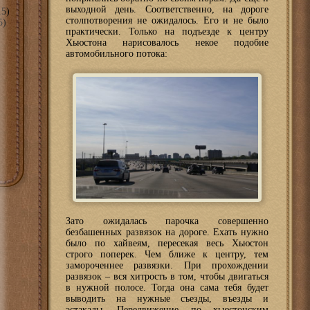
выходной день. Соответственно, на дороге
5)
столпотворения не ожидалось. Его и не было
5)
практически. Только на подъезде к центру
Хьюстона нарисовалось некое подобие
автомобильного потока:
Зато ожидалась парочка совершенно
безбашенных развязок на дороге. Ехать нужно
было по хайвеям, пересекая весь Хьюстон
строго поперек. Чем ближе к центру, тем
замороченнее развязки. При прохождении
развязок – вся хитрость в том, чтобы двигаться
в нужной полосе. Тогда она сама тебя будет
выводить на нужные съезды, въезды и
эстакады. Передвижение по хьюстонским