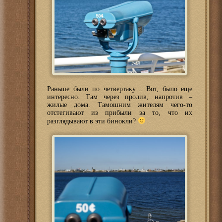
Раньше были по четвертаку… Вот, было еще
интересно. Там через пролив, напротив –
жилые дома. Тамошним жителям чего-то
отстегивают из прибыли за то, что их
разглядывают в эти бинокли?