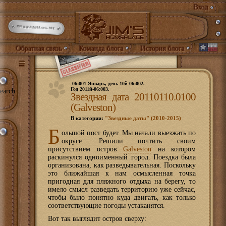
Вход
INFO@JIMBLOG.ME
Обратная связь
Команда блога
История блога
-06:001 Январь, день 10й-06:002.
Год 2011й-06:003.
earch
Звездная дата 20110110.0100
(Galveston)
В категории:
"Звездные даты" (2010-2015)
Б
ольшой пост будет. Мы начали выезжать по
округе. Решили почтить своим
присутствием остров
Galveston
на котором
раскинулся одноименный город. Поездка была
организована, как разведывательная. Поскольку
это ближайшая к нам осмысленная точка
пригодная для пляжного отдыха на берегу, то
имело смысл разведать территорию уже сейчас,
чтобы было понятно куда двигать, как только
соответствующие погоды устаканятся.
Вот так выглядит остров сверху: