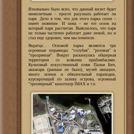
Изначально было ясно, что данный визит будет
мимолетным – просто разузнать работает ли
парк. Дело в том, что для этого парка сезон –
имеет значение. И зима – не тот сезон на
который парк рассчитан. Выяснилось, что парк
не только частично работает даже зимой, но и
стал еще здоровее, чем мы помнили.
Вкратце… Основой парка являются три
огромные пирамиды: “голубая”, “розовая” и
“прозрачная”. Вокруг раскинулась обширная
территория со всякими прибамбасами.
Культовый искусственный пляж Пальм Бич,
аквапарк (раньше не было), музей авиации,
много зелени и обязательный параходик,
курсирующий по заливу острова, огромный
“трехмерный” кинотеатр IMAX и т.п.