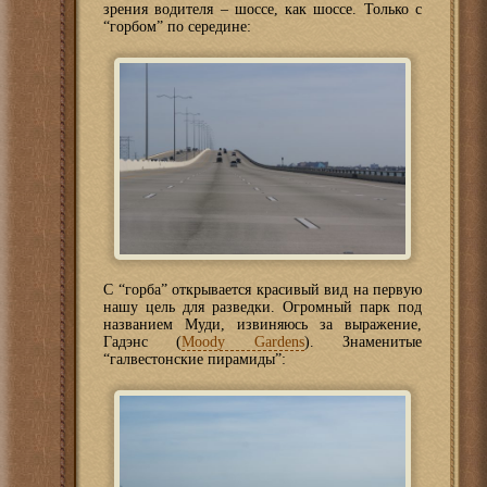
зрения водителя – шоссе, как шоссе. Только с
“горбом” по середине:
С “горба” открывается красивый вид на первую
нашу цель для разведки. Огромный парк под
названием Муди, извиняюсь за выражение,
Гадэнс (
Moody Gardens
). Знаменитые
“галвестонские пирамиды”: