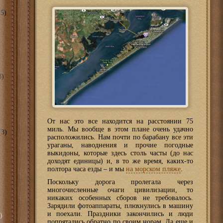
5)
8)
От нас это все находится на расстоянии 75
миль. Мы вообще в этом плане очень удачно
3)
расположились. Нам почти по барабану все эти
ураганы, наводнения и прочие погодные
выкидоны, которые здесь столь часты (до нас
доходят единицы) и, в то же время, каких-то
полтора часа езды – и мы
на морском пляже
.
Поскольку дорога пролегала через
многочисленные очаги цивилизации, то
никаких особенных сборов не требовалось.
Зарядили фотоаппараты, плюхнулись в машину
и поехали. Праздники закончились и люди
)
попрятались обратно по своим норам. Да еще и