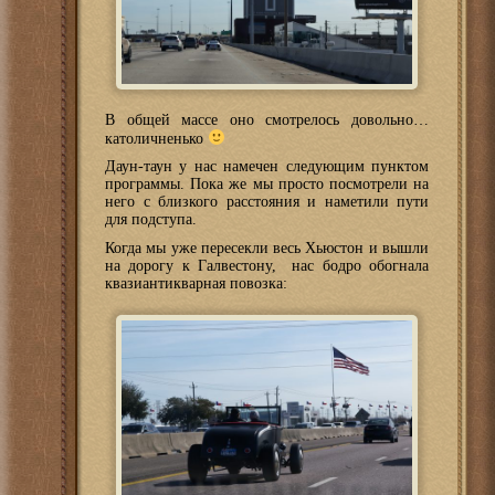
В общей массе оно смотрелось довольно…
католичненько
Даун-таун у нас намечен следующим пунктом
программы. Пока же мы просто посмотрели на
него с близкого расстояния и наметили пути
для подступа.
Когда мы уже пересекли весь Хьюстон и вышли
на дорогу к Галвестону, нас бодро обогнала
квазиантикварная повозка: