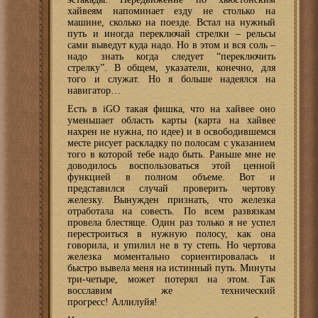
хайвеям напоминает езду не столько на
машине, сколько на поезде. Встал на нужный
путь и иногда переключай стрелки – рельсы
сами выведут куда надо. Но в этом и вся соль –
надо знать когда следует “переключить
стрелку”. В общем, указатели, конечно, для
того и служат. Но я больше надеялся на
навигатор…
Есть в iGO такая фишка, что на хайвее оно
уменьшает область карты (карта на хайвее
нахрен не нужна, по идее) и в освободившемся
месте рисует раскладку по полосам с указанием
того в которой тебе надо быть. Раньше мне не
доводилось воспользоваться этой ценной
функцией в полном объеме. Вот и
представился случай проверить чертову
железку. Вынужден признать, что железка
отработала на совесть. По всем развязкам
провела блестяще. Один раз только я не успел
перестроиться в нужную полосу, как она
говорила, и упилил не в ту степь. Но чертова
железка моментально сориентировалась и
быстро вывела меня на истинный путь. Минуты
три-четыре, может потерял на этом. Так
восславим же технический
прогресс! Аллилуйя!