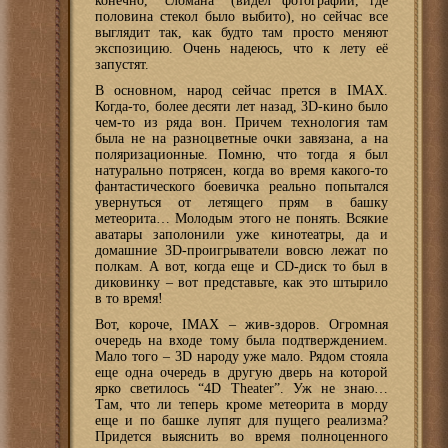
конечно, “сломана” (видел фотографии, где
половина стекол было выбито), но сейчас все
выглядит так, как будто там просто меняют
экспозицию. Очень надеюсь, что к лету её
запустят.
В основном, народ сейчас прется в IMAX.
Когда-то, более десяти лет назад, 3D-кино было
чем-то из ряда вон. Причем технология там
была не на разноцветные очки завязана, а на
поляризационные. Помню, что тогда я был
натурально потрясен, когда во время какого-то
фантастического боевичка реально попытался
увернуться от летящего прям в башку
метеорита… Молодым этого не понять. Всякие
аватары заполонили уже кинотеатры, да и
домашние 3D-проигрыватели вовсю лежат по
полкам. А вот, когда еще и CD-диск то был в
диковинку – вот представьте, как это штырило
в то время!
Вот, короче, IMAX – жив-здоров. Огромная
очередь на входе тому была подтверждением.
Мало того – 3D народу уже мало. Рядом стояла
еще одна очередь в другую дверь на которой
ярко светилось “4D Theater”. Уж не знаю…
Там, что ли теперь кроме метеорита в морду
еще и по башке лупят для пущего реализма?
Придется выяснить во время полноценного