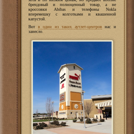
брендовый и полноценный товар, а не
кроссовки Abibas и телефоны Nokla
вперемешку с колготками и квашенной
капустой.
Вот
в один из таких аутлет-центров
нас и
занесло.