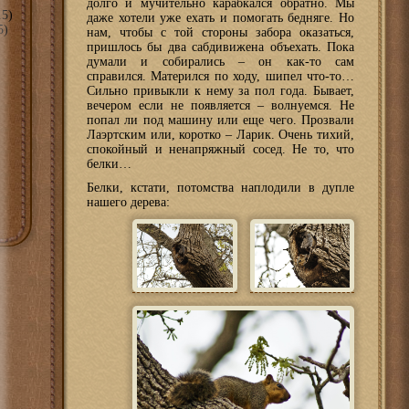
долго и мучительно карабкался обратно. Мы
5)
даже хотели уже ехать и помогать бедняге. Но
5)
нам, чтобы с той стороны забора оказаться,
пришлось бы два сабдивижена объехать. Пока
думали и собирались – он как-то сам
справился. Матерился по ходу, шипел что-то…
Сильно привыкли к нему за пол года. Бывает,
вечером если не появляется – волнуемся. Не
попал ли под машину или еще чего. Прозвали
Лаэртским или, коротко – Ларик. Очень тихий,
спокойный и ненапряжный сосед. Не то, что
белки…
Белки, кстати, потомства наплодили в дупле
нашего дерева: