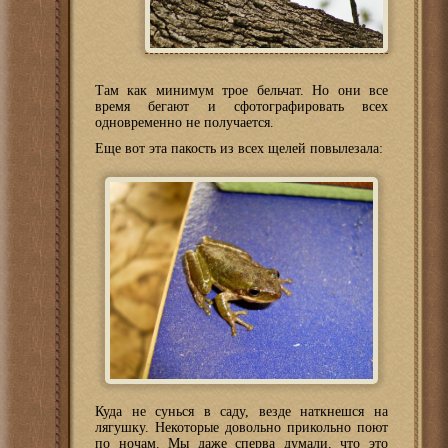
Там как минимум трое бельчат. Но они все
время бегают и сфотографировать всех
одновременно не получается.
Еще вот эта пакость из всех щелей повылезала:
Куда не сунься в саду, везде наткнешся на
лягушку. Некоторые довольно прикольно поют
по ночам. Мы даже сперва думали, что это