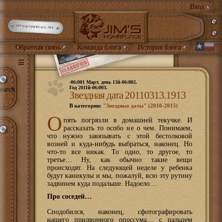
Вход
INFO@JIMBLOG.ME
Обратная связь
Команда блога
История блога
-06:001 Март, день 13й-06:002.
Год 2011й-06:003.
earch
Звездная дата 20110313.1913
В категории:
"Звездные даты" (2010-2015)
О
пять погрязли в домашней текучке. И
рассказать то особо не о чем. Понимаем,
что нужно завязывать с этой бестолковой
возней и куда-нибудь выбраться, наконец. Но
что-то все никак. То одно, то другое, то
третье… Ну, как обычно такие вещи
происходят. На следующей неделе у ребенка
будут каникулы и мы, пожалуй, всю эту рутину
задвинем куда подальше. Надоело…
Про соседей…
Сподобился, наконец, сфотографировать
нашего придворного опоссума… с пальцем