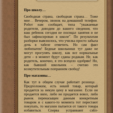
Про школу…
Свободная страна, свободная страна… Тоже
мне… Вечером, звонок на домашний телефон.
Робот нам сообщает, типа “уважаемые
родители, доводим до вашего сведения, что
ваш ребенок сегодня не посещал занятия и не
был зафиксирован в школе”. По результатам
разборки выяснилось, что училка просто забыла
дочь в табеле отметить. Но сам факт
любопытен! Бедные школьники тут даже не
могут прогулять школу, как все нормальные
дети – в момент будут сданы родакам. Не, как
родитель, конечно, я это всецело одобряю! Но,
как бывший школьник – считаю это
возмутительным попранием свобод!
Про магазины…
Как тут в общем случае работает розница…
Предположим, есть некий товар, который
продается за некую цену в магазине. Если он
продается вяло, либо не продается вовсе, либо
рынок перенасыщен данным конкретным
товаром и с какого-то момента тот перестают
покупать, то магазин пытается от такого товара
избавиться. Сперва устраивают сэйл-