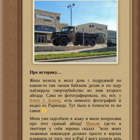
Про истерику…
Жена возила в молл дочь с подружкой по
каким-то там своим бабским делам и по ходу
наблюдала смертоубийство во имя второго
айпада. Сама не фотографировала, но, вот,
в
блоге у Алены
, есть немного фотографий и
видео из Рэдмонда. Тут было в точности то же
самое
Меня уже задолбали в аську и мыло вопросами
про этот сраный айпад!
Маньяк
где-то в
твиттере у себя хорошо сказал: “всех моих
знакомых маководов должно просто в корчах
плющить от того, что я iPad 2 могу купить хоть