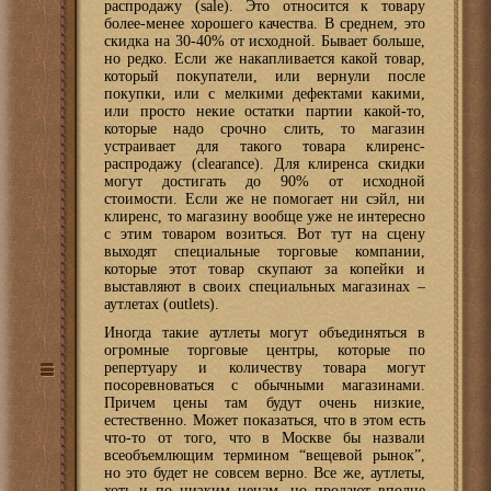
распродажу (sale). Это относится к товару
более-менее хорошего качества. В среднем, это
скидка на 30-40% от исходной. Бывает больше,
но редко. Если же накапливается какой товар,
который покупатели, или вернули после
покупки, или с мелкими дефектами какими,
или просто некие остатки партии какой-то,
которые надо срочно слить, то магазин
устраивает для такого товара клиренс-
распродажу (clearance). Для клиренса скидки
могут достигать до 90% от исходной
стоимости. Если же не помогает ни сэйл, ни
клиренс, то магазину вообще уже не интересно
с этим товаром возиться. Вот тут на сцену
выходят специальные торговые компании,
которые этот товар скупают за копейки и
выставляют в своих специальных магазинах –
аутлетах (outlets).
Иногда такие аутлеты могут объединяться в
огромные торговые центры, которые по
репертуару и количеству товара могут
посоревноваться с обычными магазинами.
Причем цены там будут очень низкие,
естественно. Может показаться, что в этом есть
что-то от того, что в Москве бы назвали
всеобъемлющим термином “вещевой рынок”,
но это будет не совсем верно. Все же, аутлеты,
хоть и по низким ценам, но продают вполне