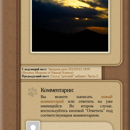
Следующий пост
:
Звездная дата 20110315.1818
(Houston Museum of Natural Science)
Предыдущий пост
:
Стол в “детский” кабинет. Часть 5
Комментарии:
Вы можете написать
новый
комментарий
или ответить на уже
имеющийся. Во втором случае,
воспользуйтесь кнопкой "Ответить" под
соответствующим комментарием.