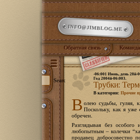
INFO@JIMBLOG.ME
Обратная связь
Команда
-06:001 Июнь, день 28й-0
Год 2004й-06:003.
Search
Трубки: Терм
В категории:
Прочие п
В
олею судьбы, гуляя, 
и:
Поскольку, как я уже
344)
обречен.
илый дом
(132)
нет
(21)
Разглядывая без особого 
ожая
(1)
любопытным – колечки “ха
иная
(17)
продавец добросовестно п
йская комната
(18)