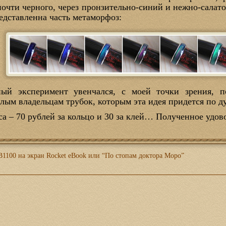
почти черного, через пронзительно-синий и нежно-салат
едставленна часть метаморфоз:
ый эксперимент увенчался, с моей точки зрения, 
лым владельцам трубок, которым эта идея придется по д
са – 70 рублей за кольцо и 30 за клей… Полученное удо
B1100 на экран Rocket eBook или “По стопам доктора Моро”