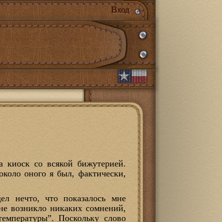
Вход
а киоск со всякой бижутерией.
около оного я был, фактически,
дел нечто, что показалось мне
не возникло никаких сомнений,
температуры”. Поскольку слово