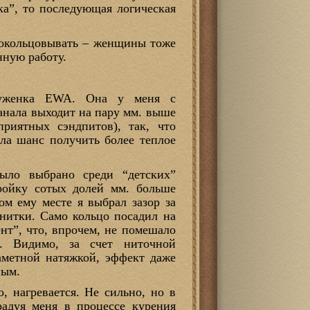
ка”, то последующая логическая
о окольцовывать – женщины тоже
нную работу.
цуженка EWA. Она у меня с
анала выходит на пару мм. выше
риятных сэндпитов), так, что
ла шанс получить более теплое
было выбрано среди “детских”
ройку сотых долей мм. больше
м ему месте я выбрал зазор за
нитки. Само кольцо посадил на
нт”, что, впрочем, не помешало
о. Видимо, за счет ниточной
аметной натяжкой, эффект даже
ным.
о, нагревается. Не сильно, но в
радуя меня в процессе курения