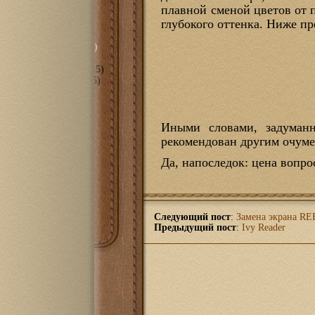
сть
(297)
плавной сменой цветов от 
глубокого оттенка. Ниже пр
орическое" (…-2010)
ные даты" (2010-2015)
анное" (2018-2022)
(15)
пное" (2011-2017)
(105)
е
(70)
мира С++
(3)
оль
(6)
Иными словами, задуманн
(43)
рекомендован другим очуме
1100
(14)
t eBook
(10)
Да, напоследок: цена вопро
PRS-300
(7)
PRS-505
(10)
PRS-700
(7)
очная
(18)
Следующий пост
:
Замена экрана RE
Предыдущий пост
:
Ivy Reader