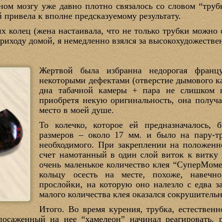
ном мозгу уже давно плотно связалось со словом “труб
 привела к вполне предсказуемому результату.
их колец (жена настаивала, что не только трубки можн
 приходу домой, я немедленно взялся за высокохудожестве
Жертвой была избранна недорогая фран
некоторыми дефектами (отверстие дымового к
дна табачной камеры + пара не слишком п
приобретя некую оригинальность, она получа
место в моей душе.
То колечко, которое ей предназначалось, 
размеров – около 17 мм. и было на пару-т
необходимого. При закреплении на положенно
счет намотанный в один слой виток к витку 
очень маленькое количество клея “СуперМоме
кольцу осесть на месте, похоже, навечн
прослойки, на которую оно налезло с едва з
малого количества клея оказался сокрушитель
Итого. Во время курения, трубка, естественн
посаженный на нее “хамелеон” начинал реагировать, 