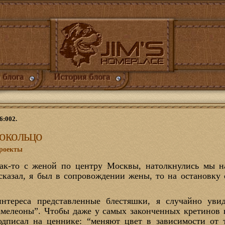
 блога
История блога
6:002.
окольцо
роекты
как-то с женой по центру Москвы, натолкнулись мы н
 сказал, я был в сопровождении жены, то на остановку 
интереса представленные блестяшки, я случайно уви
мелеоны”. Чтобы даже у самых законченных кретинов 
одписал на ценнике: “меняют цвет в зависимости от 