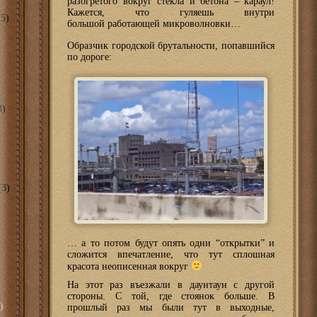
разогретого вокруг стекла и бетона – караул!
Кажется, что гуляешь внутри
5)
большой работающей микроволновки…
Образчик городской брутальности, попавшийся
по дороге:
8)
3)
… а то потом будут опять одни “открытки” и
сложится впечатление, что тут сплошная
красота неописенная вокруг
На этот раз въезжали в даунтаун с другой
стороны. С той, где стоянок больше. В
)
прошлый раз мы были тут в выходные,