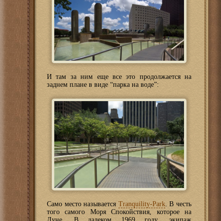
И там за ним еще все это продолжается на
заднем плане в виде “парка на воде”:
Само место называется
Tranquility-Park
. В честь
того самого Моря Спокойствия, которое на
Луне. В далеком 1969 году, экипаж