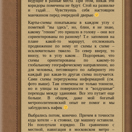
ведущие в разные места. При этом, никак эти
коридоры помечены не будут. Стой на развилке
и гадай… Чувствуешь себя настоящим
манчкином перед очередной дверью
Карты-схемы понатыканы в каждом углу с
пометкой “вы здесь”, но, блин, я не знаю,
какому “гению” это пришло в голову – они все
сориентированы по разному! Т.е. запомнив на
плане какой-то маршрут, отслеживать
продвижение по нему от схемы к схеме –
исключительно тяжело. То север вверху, то
внизу, то в углу каком… Подозреваю, что
схемы ориентированы по какому-то
глобальному географическому направлению, но
для человека, петляющего по лабиринту это
каждый раз какая-то другая схема получается.
Сами схемы перегружены информацией (см.
фото выше). Там отмечены не только тоннели,
но и улицы на поверхности и “воздушные”
переходы между зданиями. Все это путает еще
больше. В общем, даже мой богатый
метрополитеновский опыт не помог и мы
заблудились нафик
Выбрались потом, конечно. Причем в точности
куда хотели – к стоянке, где машину оставили.
Но поплутали изрядно. По сравнению с
местной, навигация в московском метро –