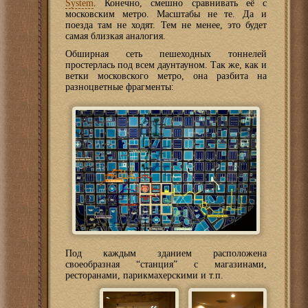
System
. Конечно, смешно сравнивать её с
московским метро. Масштабы не те. Да и
поезда там не ходят. Тем не менее, это будет
самая близкая аналогия.
Обширная сеть пешеходных тоннелей
простерлась под всем даунтауном. Так же, как и
ветки московского метро, она разбита на
разноцветные фрагменты:
Под каждым зданием расположена
своеобразная “станция” с магазинами,
ресторанами, парикмахерскими и т.п.