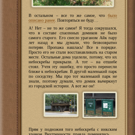
В остальном – все то же самое, что
было
описано ранее
. Повторяться не буду…
А! Нет – не то же самое! Я тогда сокрушался,
что в составе спасенных домиков не было
самого старого. Его снесло ураганом Айк пару
лет назад и мы думали, что безвозвратно
потерян. Пропажа нашлась! Все в порядке.
Просто его не стали восстанавливать на старом
месте. Остальные дома уцелели, потому, что их
небоскребы прикрыли. А тот – на отшибе
стоял. Учтя эту ошибку, его просто перенесли
ближе к небоскребам. В другой маленький парк
по соседству. Мы про тот маленький парк не
знали, поэтому думали, что домик вычеркнут
из городской истории. А вот же он!
Прям у подножия того небоскреба с инкским
храмом. Внутренности, правда, поменялись.