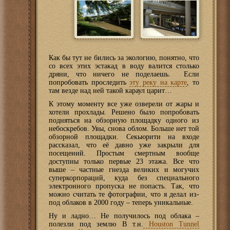
Как бы тут не бились за экологию, понятно, что
со всех этих эстакад в воду валится столько
дряни, что ничего не поделаешь. Если
попробовать проследить
эту реку на карте
, то
там везде над ней такой караул царит…
К этому моменту все уже озверели от жары и
хотели прохлады. Решено было попробовать
подняться на обзорную площадку одного из
небоскребов. Увы, снова облом. Больше нет той
обзорной площадки. Секьюрити на входе
рассказал, что её давно уже закрыли для
посещений. Простым смертным вообще
доступны только первые 23 этажа. Все что
выше – частные гнезда великих и могучих
суперкорпораций, куда без специального
электронного пропуска не попасть. Так, что
можно считать те фотографии, что я делал из-
под облаков в 2000 году – теперь уникальные.
Ну и ладно… Не получилось под облака –
полезли под землю В т.н.
Houston Tunnel