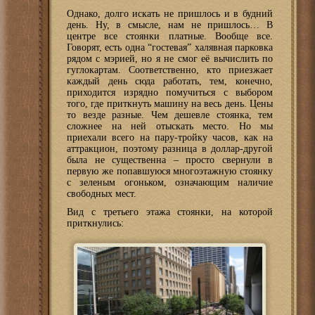
Однако, долго искать не пришлось и в будний
день. Ну, в смысле, нам не пришлось… В
центре все стоянки платные. Вообще все.
Говорят, есть одна “гостевая” халявная парковка
рядом с мэрией, но я не смог её вычислить по
гуглокартам. Соответственно, кто приезжает
каждый день сюда работать, тем, конечно,
приходится изрядно помучиться с выбором
того, где приткнуть машину на весь день. Цены
то везде разные. Чем дешевле стоянка, тем
сложнее на ней отыскать место. Но мы
приехали всего на пару-тройку часов, как на
аттракцион, поэтому разница в доллар-другой
была не существенна – просто свернули в
первую же попавшуюся многоэтажную стоянку
с зеленым огоньком, означающим наличие
свободных мест.
Вид с третьего этажа стоянки, на которой
приткнулись: