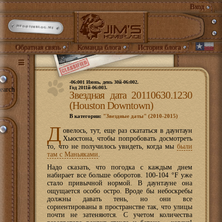
Вход
INFO@JIMBLOG.ME
Обратная связь
Команда блога
История блога
-06:001 Июнь, день 30й-06:002.
Год 2011й-06:003.
earch
Звездная дата 20110630.1230
(Houston Downtown)
В категории:
"Звездные даты" (2010-2015)
Д
овелось, тут, еще раз скататься в даунтаун
Хьюстона, чтобы попробовать досмотреть
то, что не получилось увидеть, когда мы
были
там с Маньяками
.
Надо сказать, что погодка с каждым днем
набирает все больше оборотов. 100-104 °F уже
стало привычной нормой. В даунтауне она
ощущается особо остро. Вроде бы небоскребы
должны давать тень, но они все
сориентированы в пространстве так, что улицы
почти не затеняются. С учетом количества