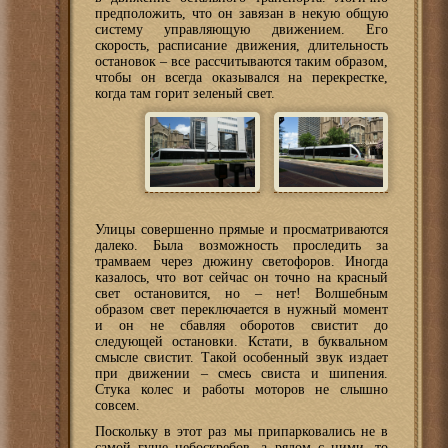
предположить, что он завязан в некую общую
систему управляющую движением. Его
скорость, расписание движения, длительность
остановок – все рассчитываются таким образом,
чтобы он всегда оказывался на перекрестке,
когда там горит зеленый свет.
Улицы совершенно прямые и просматриваются
далеко. Была возможность проследить за
трамваем через дюжину светофоров. Иногда
казалось, что вот сейчас он точно на красный
свет остановится, но – нет! Волшебным
образом свет переключается в нужный момент
и он не сбавляя оборотов свистит до
следующей остановки. Кстати, в буквальном
смысле свистит. Такой особенный звук издает
при движении – смесь свиста и шипения.
Стука колес и работы моторов не слышно
совсем.
Поскольку в этот раз мы припарковались не в
самой гуще небоскребов, а рядом с ними, то