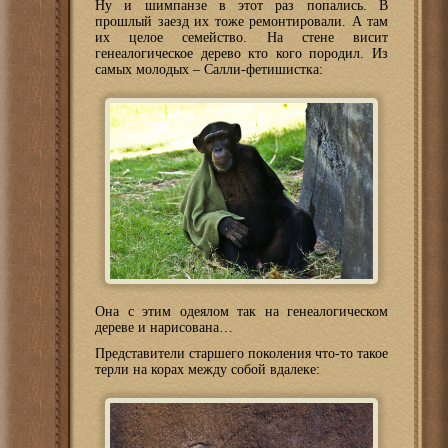
Ну и шимпанзе в этот раз попались. В
прошлый заезд их тоже ремонтировали. А там
их целое семейство. На стене висит
генеалогическое дерево кто кого породил. Из
самых молодых – Салли-фетишистка:
Она с этим одеялом так на генеалогическом
дереве и нарисована…
Представители старшего поколения что-то такое
терли на корах между собой вдалеке: