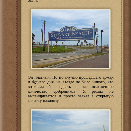
были:
Он платный. Но по случаю прошедшего дождя
и буднего дня, на въезде не было никого, кто
возжелал бы содрать с нас положенное
количество сребреников. Я решил не
выпендриваться и просто заехал в открытую
калитку нахаляву: