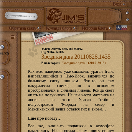
Вход
INFO@JIMBLOG.ME
Обратная связь
Команда блога
История блога
-06:001 Август, день 28й-06:002.
Год 2011й-06:003.
earch
Звездная дата 20110828.1435
В категории:
"Звездные даты" (2010-2015)
К
ак все, наверное, уже слышали, ураган Irene,
направлявшийся в Нью-Йорк, закончился по
большому счету пшиком. Что-то он там
накуралесил слегка, но в основном
преобразовался в сильный ливень. Конца света
опять не получилось. Нашей части материка не
досталось и того. Ураган “отбило”
полуостровом Флорида на север и
Мексиканский залив остался тих и зноен…
Еще про погоду…
Все же, какие-то подвижки в атмосфере
наметились. Нас почтила своим присутствием