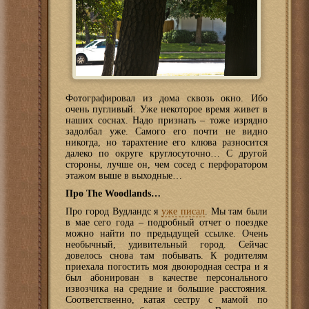
Фотографировал из дома сквозь окно. Ибо
очень пугливый. Уже некоторое время живет в
наших соснах. Надо признать – тоже изрядно
задолбал уже. Самого его почти не видно
никогда, но тарахтение его клюва разносится
далеко по округе круглосуточно… С другой
стороны, лучше он, чем сосед с перфоратором
этажом выше в выходные…
Про The Woodlands…
Про город Вудландс я
уже писал
. Мы там были
в мае сего года – подробный отчет о поездке
можно найти по предыдущей ссылке. Очень
необычный, удивительный город. Сейчас
довелось снова там побывать. К родителям
приехала погостить моя двоюродная сестра и я
был абонирован в качестве персонального
извозчика на средние и большие расстояния.
Соответственно, катая сестру с мамой по