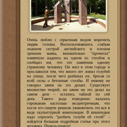
Очень люблю с серьезным видом морочить
людям головы. Воспользовавшись слабым
знанием сестрой английского и плохим
зрением мамы, внимательно “прочитал”
памятную надпись на одном из столбов и
сообщил им, что это памятник одному
странному человеку. Он жил в этом городе и
прославился тем, что много лет ловил голубей
на улице, после чего разбивал их, бросая со
всей силы о бетонные столбы. И никому не
говорил зачем он это делает. Существует
множество теорий, но зачем он это делал на
самом деле – осталось тайной по сей
день. Такого рода поведение казалось
горожанам настолько эксцентричным, что
после его смерти решили увековечить это все в
виде скульптурной композиции. В википедии
надо спросить “разбить голубя об столб” –
найдется большая подробная статья про этого
человека. Правда-правда!