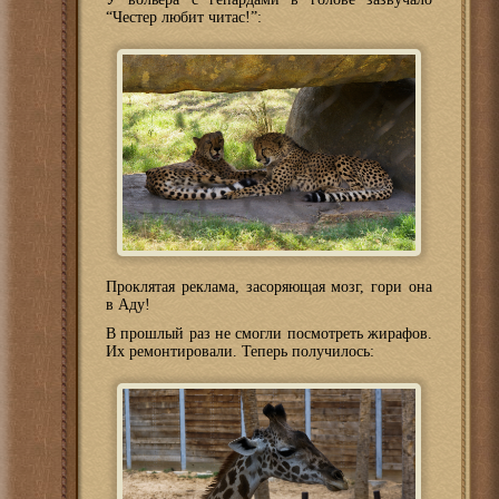
“Честер любит читас!”:
Проклятая реклама, засоряющая мозг, гори она
в Аду!
В прошлый раз не смогли посмотреть жирафов.
Их ремонтировали. Теперь получилось: