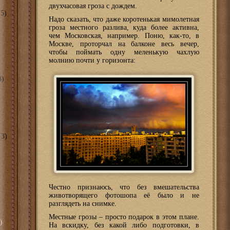
двухчасовая гроза с дождем.
5)
Надо сказать, что даже коротенькая мимолетная
гроза местного разлива, куда более активна,
чем Московская, например. Поню, как-то, в
Москве, проторчал на балконе весь вечер,
чтобы поймать одну меленькую чахлую
молнию почти у горизонта:
8)
3)
Честно признаюсь, что без вмешательства
животворящего фотошопа её было и не
разглядеть на снимке.
Местные грозы – просто подарок в этом плане.
)
На вскидку, без какой либо подготовки, в