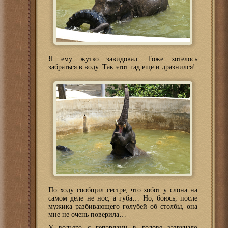
Я ему жутко завидовал. Тоже хотелось
забраться в воду. Так этот гад еще и дразнился!
По ходу сообщил сестре, что хобот у слона на
самом деле не нос, а губа… Но, боюсь, после
мужика разбивающего голубей об столбы, она
мне не очень поверила…
У вольера с гепардами в голове зазвучало