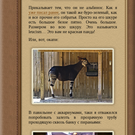
Прикалывает тем, что он не альбинос. Как я
уже писал ранее
, он такой же буро-зеленый, как
и все прочие его собратья. Просто на его шкуре
есть большое белое пятно. Очень большое.
Размером во всю шкуру. Это называется
leucism… Это вам не красная панда!
Или, вот, окапи:
В павильоне с аквариумами, таки я отважился
попробовать залезть в прозрачную трубу
проходящую сквозь банку с пираньями: