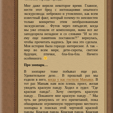
Мне даже верили некоторое время. Главное,
нести этот бред с интонациями опытного
экскурсовода: небрежно и утомленно, как всем
известный факт, который почему-то неизвестен
только конкретно этим необразованным
экскурсантам… Футов через пятьдесят, когда
мы уже отошли от композиции, мама все же
заподозрила неладное и со словами “И за это
ему еще памятник поставили?!” вернулась,
чтобы прочитать надпись. Зря она это сделала.
Моя история была гораздо интереснее. А так –
мир во всем мире, дети-сироты, светлое
будущее, птички, бла-бла-бла. Ничего
особенного.
Про зоопарк…
В зоопарке тоже побывал еще раз.
Удивительное дело… В прошлый раз мы
ездили в него,
когда у нас гостили Маньяки
. В
тот раз Маньяк нам всю плешь проел, желая
увидеть красную панду. Ходил и зудел: “Где
красная панда?.. Хочу смотреть красную
панду… Покажите мне красную панду…” Мы
чуть не рехнулись от его причитаний, пока
обшаривали огроменную территорию местного
зоопарка в поисках этой чертовой красной
панды. Красная панда. Красная панда. Красная