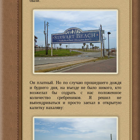
были:
Он платный. Но по случаю прошедшего дождя
и буднего дня, на въезде не было никого, кто
возжелал бы содрать с нас положенное
количество сребреников. Я решил не
выпендриваться и просто заехал в открытую
калитку нахаляву: