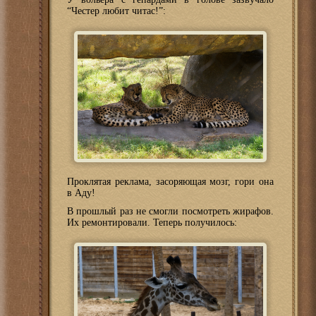
“Честер любит читас!”:
Проклятая реклама, засоряющая мозг, гори она
в Аду!
В прошлый раз не смогли посмотреть жирафов.
Их ремонтировали. Теперь получилось: