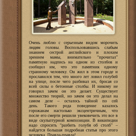
Очень люблю с серьезным видом морочить
людям головы. Воспользовавшись слабым
знанием сестрой английского и плохим
зрением мамы, внимательно “прочитал”
памятную надпись на одном из столбов и
сообщил им, что это памятник одному
странному человеку. Он жил в этом городе и
прославился тем, что много лет ловил голубей
на улице, после чего разбивал их, бросая со
всей силы о бетонные столбы. И никому не
говорил зачем он это делает. Существует
множество теорий, но зачем он это делал на
самом деле – осталось тайной по сей
день. Такого рода поведение казалось
горожанам настолько эксцентричным, что
после его смерти решили увековечить это все в
виде скульптурной композиции. В википедии
надо спросить “разбить голубя об столб” –
найдется большая подробная статья про этого
человека. Правда-правда!