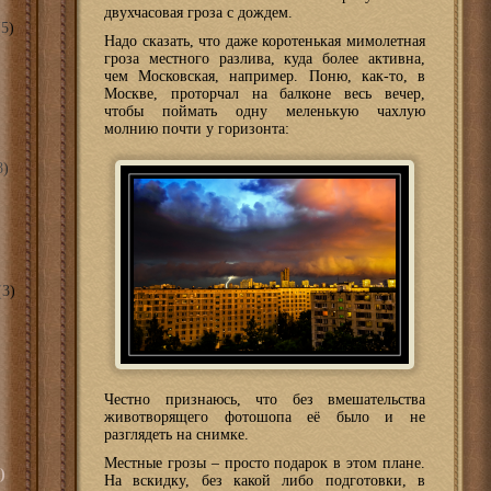
двухчасовая гроза с дождем.
5)
Надо сказать, что даже коротенькая мимолетная
гроза местного разлива, куда более активна,
чем Московская, например. Поню, как-то, в
Москве, проторчал на балконе весь вечер,
чтобы поймать одну меленькую чахлую
молнию почти у горизонта:
8)
3)
Честно признаюсь, что без вмешательства
животворящего фотошопа её было и не
разглядеть на снимке.
Местные грозы – просто подарок в этом плане.
)
На вскидку, без какой либо подготовки, в