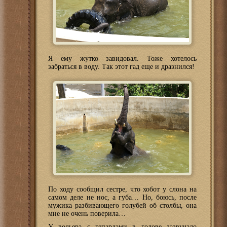
Я ему жутко завидовал. Тоже хотелось
забраться в воду. Так этот гад еще и дразнился!
По ходу сообщил сестре, что хобот у слона на
самом деле не нос, а губа… Но, боюсь, после
мужика разбивающего голубей об столбы, она
мне не очень поверила…
У вольера с гепардами в голове зазвучало