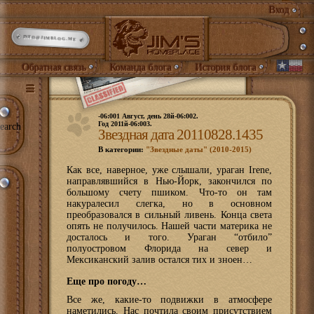
Вход
INFO@JIMBLOG.ME
Обратная связь
Команда блога
История блога
-06:001 Август, день 28й-06:002.
Год 2011й-06:003.
earch
Звездная дата 20110828.1435
В категории:
"Звездные даты" (2010-2015)
К
ак все, наверное, уже слышали, ураган Irene,
направлявшийся в Нью-Йорк, закончился по
большому счету пшиком. Что-то он там
накуралесил слегка, но в основном
преобразовался в сильный ливень. Конца света
опять не получилось. Нашей части материка не
досталось и того. Ураган “отбило”
полуостровом Флорида на север и
Мексиканский залив остался тих и зноен…
Еще про погоду…
Все же, какие-то подвижки в атмосфере
наметились. Нас почтила своим присутствием