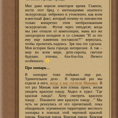
Мне даже верили некоторое время. Главное,
нести этот бред с интонациями опытного
экскурсовода: небрежно и утомленно, как всем
известный факт, который почему-то неизвестен
только конкретно этим необразованным
экскурсантам… Футов через пятьдесят, когда
мы уже отошли от композиции, мама все же
заподозрила неладное и со словами “И за это
ему еще памятник поставили?!” вернулась,
чтобы прочитать надпись. Зря она это сделала.
Моя история была гораздо интереснее. А так –
мир во всем мире, дети-сироты, светлое
будущее, птички, бла-бла-бла. Ничего
особенного.
Про зоопарк…
В зоопарке тоже побывал еще раз.
Удивительное дело… В прошлый раз мы
ездили в него,
когда у нас гостили Маньяки
. В
тот раз Маньяк нам всю плешь проел, желая
увидеть красную панду. Ходил и зудел: “Где
красная панда?.. Хочу смотреть красную
панду… Покажите мне красную панду…” Мы
чуть не рехнулись от его причитаний, пока
обшаривали огроменную территорию местного
зоопарка в поисках этой чертовой красной
панды. Красная панда. Красная панда. Красная