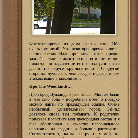
Фотографировал из дома сквозь окно. Ибо
очень пугливый. Уже некоторое время живет в
наших соснах. Надо признать – тоже изрядно
задолбал уже. Самого его почти не видно
никогда, но тарахтение его клюва разносится
далеко по округе круглосуточно… С другой
стороны, лучше он, чем сосед с перфоратором
этажом выше в выходные…
Про The Woodlands…
Про город Вудландс я
уже писал
. Мы там были
в мае сего года – подробный отчет о поездке
можно найти по предыдущей ссылке. Очень
необычный, удивительный город. Сейчас
довелось снова там побывать. К родителям
приехала погостить моя двоюродная сестра и я
был абонирован в качестве персонального
извозчика на средние и большие расстояния.
Соответственно, катая сестру с мамой по