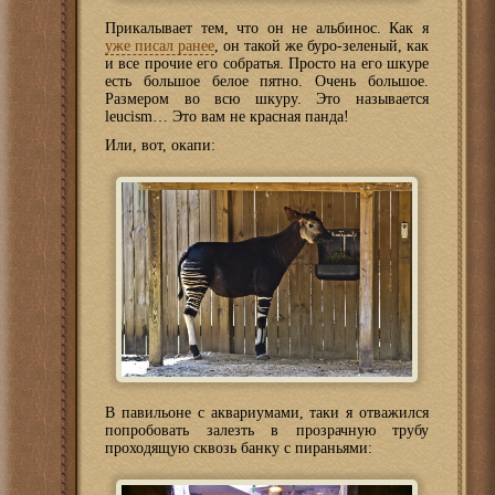
Прикалывает тем, что он не альбинос. Как я
уже писал ранее
, он такой же буро-зеленый, как
и все прочие его собратья. Просто на его шкуре
есть большое белое пятно. Очень большое.
Размером во всю шкуру. Это называется
leucism… Это вам не красная панда!
Или, вот, окапи:
В павильоне с аквариумами, таки я отважился
попробовать залезть в прозрачную трубу
проходящую сквозь банку с пираньями: