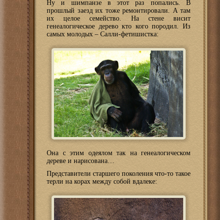
Ну и шимпанзе в этот раз попались. В
прошлый заезд их тоже ремонтировали. А там
их целое семейство. На стене висит
генеалогическое дерево кто кого породил. Из
самых молодых – Салли-фетишистка:
Она с этим одеялом так на генеалогическом
дереве и нарисована…
Представители старшего поколения что-то такое
терли на корах между собой вдалеке: